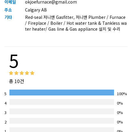
이메일
okjoefurnace@gmail.com
주소
Calgary AB
기타
Red-seal 저니맨 Gasfitter, 저니맨 Plumber / Furnace
/ Fireplace / Boiler / Hot water tank & Tankless wa
ter heater/ Gas line & Gas appliance 설치 및 수리
5
총 10건
5
100%
4
0%
3
0%
2
0%
1
0%