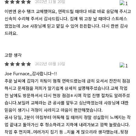
2022년 11월 20일
1
이번엔 온수 탱크 교체했어요, 연락드릴 때마다 바로 바로 응답해 주시고
신속히 수리해 주셔서 감사드립니다. 집에 뭐 고장 날 때마다 스트레스
였었는데 Joe 사장님께 믿고 맡길 수 있어 든든합니다. 다시 한번 감사
드려요.
고향 생각
2022년 03월 10일
1
Joe Furnace,,감사합니다~!!
추운 날씨에 갑자기 히팅이 멈춰 연락드렸는데 급히 오셔서 찬찬히 점검
하시고 문제점을 저희가 알기쉽게 상세히 설명해주셨습니다.교체 작업
전 날에도 방문하셔서 다시 현장 점검ㅎ시며 작업 진행 절차도 알려주셨
습니다.보일러 교체라는 큰 공사를 앞두고 심난하였는데 사장님에 대한
믿음이 생기니 걱정이 사라지고 마음이 편안해졋습니다.
공사 당일, 2분이 아침부터 어둑해 질 때까지 정말 성실함이 느껴지는 작
업 끝내고 돌아가신 후 청소하려고 지하에 내려가보고 깜짝 놀랐습니다.
작업 후 먼지며..여러가지 집기 등 ..치울 게 많으리라 생각했는데..뒷정