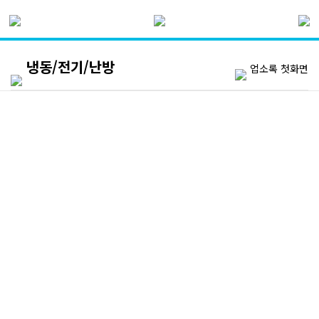
냉동/전기/난방
업소록 첫화면