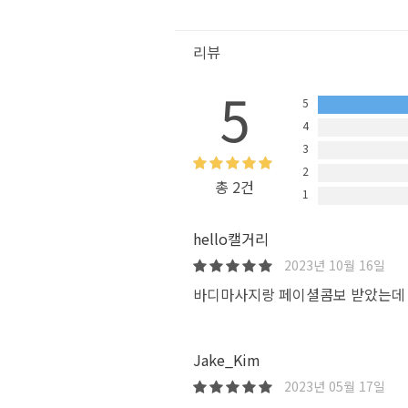
리뷰
5
5
4
3
2
총 2건
1
hello캘거리
2023년 10월 16일
바디마사지랑 페이셜콤보 받았는데 
Jake_Kim
2023년 05월 17일