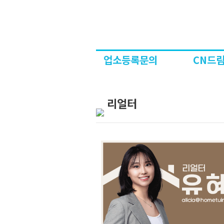
업소등록문의
CN드림
리얼터