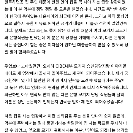
렌트하던곳 집 주인 때문에 한달 안에 집을 꼭 사야 하는 급한 상황이였
는데 이 분 덕분에 정말 정말 큰 도움을 받았습니다. 시간도 촉박한 상황
에 한국에 묶여있는 다운페이와 최근에 이직한 문제, 그리고 아직 풀타임
으로 일하지 못한 이유로 원하던 금액의 대출이 나올까 걱정이 많았었습
니다. 문제도 많고 조건도 좋지 않은 제 상황 때문에 여러 모기지 브로커
와 은행직원을 만났는데 이 분은 제 상황을 이해해 주시고, 다른 은행에
서는 승인나기 힘든 좋은 이자율에 원하던 대출금까지 받을 수 있도록 정
말 많이 힘써주셨습니다.
무었보다 고마웠던건, 오히려 CIBC내부 모기지 승인담당자랑 이야기할
때에도 제 입장에서 끝까지 밀어주셨고 제 편이 되어주셨습니다. 제가 궁
금한점이 있거나 불안한 점이 있어서 연락을 드려야 했을때에는 주말이
고 늦은 밤이고 언제든지 연락을 받아 언제고 또 다시 상담해주셨습니다.
퇴근하면 아무 연락도 받지 않는 다른 은행 모기지 담당 직원들과 달리
이분은 정말 든든하게 언제든지 연락을 받아 제 편이 되어주셨습니다!
처음 집을 사는 입장에서 이런 신뢰감을 주는 분을 만나기 쉽지 않은데,
덕분에 주변에서는 절대 못할거라는 한달안에 집 사는 목표를 무사히 마
칠 수 있었고, 앞으로 모기지 관련해서는 이분만 믿어도 되겠다는 생각을