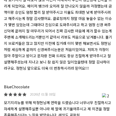
리게 되었어요. 메이저 뱅크라 오히려 잘 안나오지 않을까 걱정했는데 금
액이랑 승인도 엄청 빨리 잘 받아주시고 이율도 최대한 낮게 받아주시려
고 해주시는게 정말 감사했어요. 클로징까지 정말 마음 놓을수 없는 이슈
가 몇번 있었는데 그때마다 진심으로 도와주시려고 하고 엄청 신경 써주
신덕에 끝까지 잘 마무리가 되어서 진짜 감사한 마음에 제가 할수 있는게
주변에 소개해드리는거뿐인거 같아서 리뷰도 처음으로 남겨봅니다. 몰기
지 브로커들은 많고 많지만 이전에 집거래 이미 몇번 해보면서도 정현님
처럼 세심하게 끝까지 신경써주시는분은 처음이었어요. 저희가 걱정이
많아 주말이고 밤이고 문자랑 전화 드려도 항상 친절하게 받아주시고 잘
설명해주셨는데 지나고 보니 참 쉽지 않은 일이었을텐데 정말 감사하더
라구요. 정현님 앞으로도 더욱 더 번창하시리라 믿어요!!!
BlueChocolate
2026년 01월 08일
2
모기지리뉴를 위해 박정현님께 연락을 드렸습니다 너무너무 친절하시고
자세하게 설명해주실뿐 아니라 제 말에 귀기울여주시고 제 의견을 정말
존중해주신다는 느낌을 받았습니다. 레잇도 굉장히