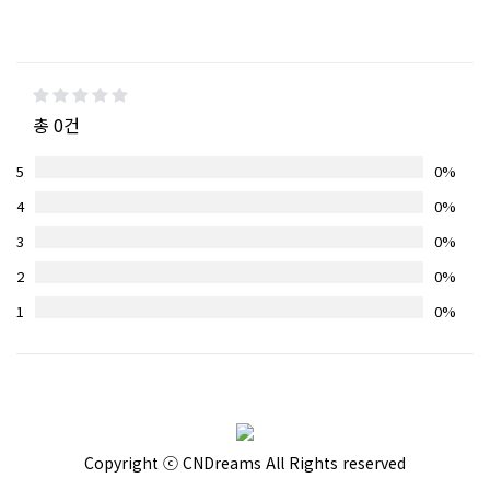
총 0건
5
0%
4
0%
3
0%
2
0%
1
0%
Copyright ⓒ CNDreams All Rights reserved