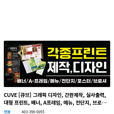
CUVE [큐브] 그래픽 디자인, 간판제작, 실사출력,
대형 프린트, 배너, A프레임, 메뉴, 전단지, 브로셔,
플라이어, 대형 프린팅 등
전화
403-390-0055