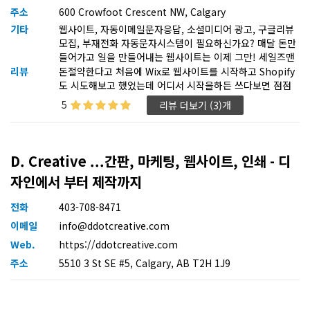
주소
600 Crowfoot Crescent NW, Calgary
기타
웹사이트, 자동이메일문자응답, 소셜미디어 광고, 구글리뷰
모집, 부재전화 자동문자시스템이 필요하신가요? 매달 돈만
들어가고 일을 만들어내는 웹사이트는 이제 그만! 세일즈맨
처럼 매출상승을 도와주고 할일을 대신해주는 웹사이트로
리뷰
돈절약한다고 처음에 Wix로 웹사이트를 시작하고 Shopify
사업하세요.
도 시도해보고 했었는데 어디서 시작을하든 쓰다보면 점점
추가기능들이 필요해지고 그러다보면 결국 비용이 올라가고
5
리뷰 더보기 (3)개
사용도 복잡해지고 해서 머리가 아팠던 상황이었습니다. 그
러다 BBFF platform으로 바꾼뒤 필요한 모든것을 한곳에
서 더저렴하게 운영할수있게되어서 큰도움주신 Rachel님께
감사하는 마음입니다.
D. Creative ...간판, 마케팅, 웹사이트, 인쇄 - 디
자인에서 부터 제작까지
전화
403-708-8471
이메일
info@ddotcreative.com
Web.
https://ddotcreative.com
주소
5510 3 St SE #5, Calgary, AB T2H 1J9