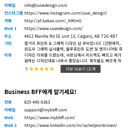
이메일
info@cuvedesign.com
인스타그램
https://www.instagram.com/cuve_design/
카톡
http://pf.kakao.com/_IHKmG
Web 1
https://www.cuvedesign.com/
주소
4412 Manilla Rd SE unit 13, Calgary, AB T2G 4B7
기타
캘거리 프린트 & 그래픽 디자인 샵 큐브입니다. [간판제작,
윈도우 그래픽 실사출력, 블루프린트 도면 및 엔지니어링 프
린트, 포스터, 메뉴, 전단지, 브로셔, 플라이어 등 모든 프린
리뷰
디자인 의뢰를 드렸는데, 사장님께서 피드백도 빠르고 제가
팅 및 제작 / 디자인까지! 다년간의 경력으로 빠르고 책임감
원하는 디자인대로 나와서 좋았습니다. 제작물도 빠르게 작
있게 납품드립니다]
업해주셔서 감사합니다!
5
리뷰 더보기 (2)개
Business BFF에게 맡기세요!
전화
825-445-0363
이메일
support@mybbff.com
Web.
https://www.mybbff.com/
Web 2
https://www.linkedin.com/in/racheljeonbrown/