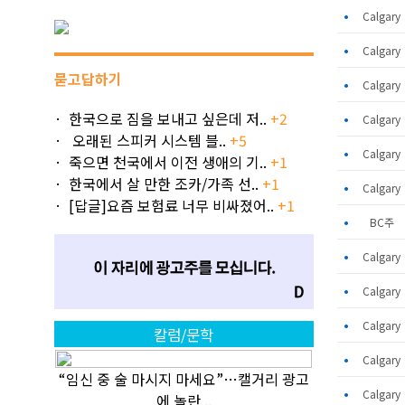
•
Calgar
•
Calgar
묻고답하기
•
Calgar
한국으로 짐을 보내고 싶은데 저..
+2
•
Calgar
오래된 스피커 시스템 블..
+5
•
Calgar
죽으면 천국에서 이전 생애의 기..
+1
한국에서 살 만한 조카/가족 선..
+1
•
Calgar
[답글]요즘 보험료 너무 비싸졌어..
+1
•
BC주
•
Calgar
•
Calgar
•
Calgar
칼럼/문학
•
Calgar
“임신 중 술 마시지 마세요”…캘거리 광고
•
Calgar
에 놀란 ..