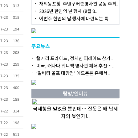
재외동포청·주밴쿠버총영사관 공동 주최..
7-23
313
2026년 한인의 날 행사 (8월 8..
7-23
315
이번주 한인의 날 행사에 마련되는 특..
7-23
194
7-23
136
주요뉴스
7-23
208
캘거리 프라이드, 정치인 퍼레이드 참가 ..
7-23
259
미국, 캐나다 위니펙 영사관 폐쇄 추진…..
‘알버타 골프 대항전’ 에드몬톤 홈에서 ..
7-23
135
7-23
400
탐방/인터뷰
7-23
158
국세청을 믿었을 뿐인데… 잘못은 왜 납세
7-22
314
자의 몫인가!..
7-22
198
7-22
511