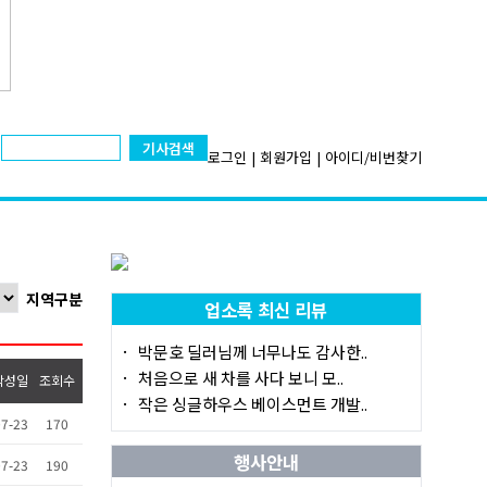
기사검색
로그인
|
회원가입
|
아이디/비번찾기
지역구분
업소록 최신 리뷰
박문호 딜러님께 너무나도 감사한..
처음으로 새 차를 사다 보니 모..
작성일
조회수
작은 싱글하우스 베이스먼트 개발..
7-23
170
행사안내
7-23
190