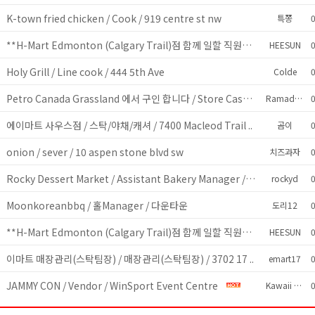
K-town fried chicken / Cook / 919 centre st nw
y
특쫑
0
**H-Mart Edmonton (Calgary Trail)점 함께 일할 직원모집** ..
HEESUN
0
Holy Grill / Line cook / 444 5th Ave
y
Colde
0
Petro Canada Grassland 에서 구인 합니다 / Store Cashier / ..
y
Ramadahotel
0
에이마트 사우스점 / 스탁/야채/캐셔 / 7400 Macleod Trail ..
y
곰이
0
onion / sever / 10 aspen stone blvd sw
y
치즈과자
0
Rocky Dessert Market / Assistant Bakery Manager / 다운타운 ..
y
rockyd
0
Moonkoreanbbq / 홀Manager / 다운타운
y
도리12
0
**H-Mart Edmonton (Calgary Trail)점 함께 일할 직원모집** ..
HEESUN
0
이마트 매장관리(스탁팀장) / 매장관리(스탁팀장) / 3702 17 ..
y
emart17
0
JAMMY CON / Vendor / WinSport Event Centre
y
Kawaii Alley
0