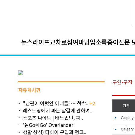
뉴스
라이프
교차로
참여마당
업소록
종이신문 
구인•구직
자유게시판
"남편이 여럿인 아내들"… 척박..
+2
지역
레스토랑에서 파는 달걀에 관하여..
스포츠 나이트 | 배드민턴, 피..
•
Calgar
'놀Go쉬Go' Overlander
•
Calgar
생활 상식) 타이어 구입과 펑크..