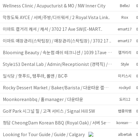
Wellness Clinic / Acupucturist & MO / NW Inner City
y
BelleJ
0
막창도둑 AYCE / 서버/주방/디쉬워셔 / 2 Royal Vista Link..
y
Rox
0
이마트 캘거리 캐셔 / 캐셔 / 3702 17 Ave SW(E-MART..
y
emart17
0
이마트 매장관리(스탁팀장) / 매장관리(스탁팀장) / 3702 17 ..
y
emart17
0
Blooming Beauty / 속눈썹 래쉬 테크니션 / 1039 17ave SW
y
캘거리리
0
Style153 Dental Lab / Admin/Receptionist (경력직) / 4..
y
Style
0
일식당 / 핫푸드, 템푸라, 롤맨 / BC주
미키스시
0
Rocky Dessert Market / Baker/Barista / 다운타운 캘거리
y
rockyd
0
Moonkoreanbbq / 홀manager / 다운타운
y
도리12
0
Golf Park 시그널 힐 / 고객 서비스 / Signal Hill SW
y
뱁중의뱀
0
청담 CheongDam Korean BBQ (Royal Oak) / 서버 Server /..
y
koreanbbq
0
Looking for Tour Guide / Guide / Calgary
y
albertak
0