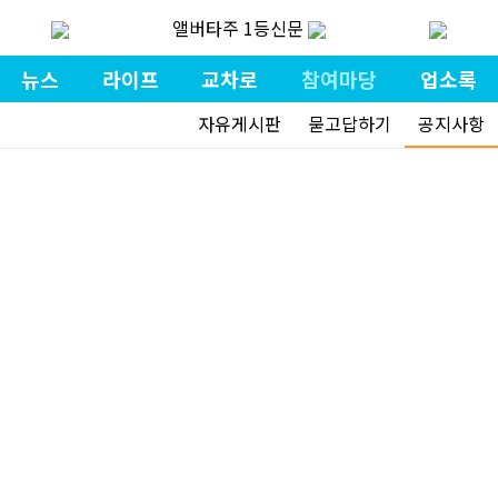
앨버타주 1등신문
뉴스
라이프
교차로
참여마당
업소록
자유게시판
묻고답하기
공지사항