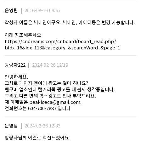
|
운영팀
2016-08-10 09:57
작성자 이름은 닉네임이구요. 닉네임, 아이디등은 변경 가능합니다.
아래 참조해주세요
https://cndreams.com/cnboard/board_read.php?
bIdx=16&idx=113&category=&searchWord=&page=1
|
방랑자222
2024-02-26 12:19
안녕하세요.
교차로 페이지 맨아래 광고는 얼마 하나요?
밴쿠버 업소인데 캘거리쪽 광고를 내 볼까 생각중입니다.
그리고 다른 면의 박스광고도 안내 부탁드려요.
제 이메일은
peakiceca@gmail.com.
전화번호는 604-700-7887 입니다
|
운영팀
2024-02-26 12:33
방랑자님께 이멜로 회신드렸어요