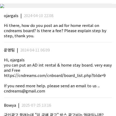
|
ojargals
2024-04-10 22:08
Hi there, how do you post an ad for home rental on
cndreams board? Is there a fee? Please explain step by
step, thank you.
|
운영팀
2024-04-11 06:09
Hi, ojargals
you can put an AD int rental & home stay board. very easy
and Free
https://cndreams.com/cnboard/board_list.php?bIdx=9
If you need more help. please send an email to us ..
cndreams@gmail.com
|
Bowya
2025-07-25 13:16
구인광고 할려는데 "이 곳에 광고" 박스 광고비는 얼마입니까?