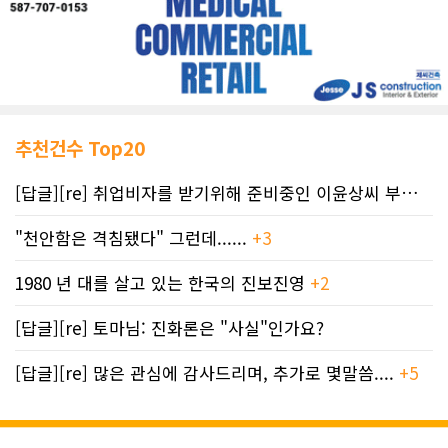
추천건수 Top20
[답글][re] 취업비자를 받기위해 준비중인 이윤상씨 부부께 드리는 편지
"천안함은 격침됐다" 그런데......
+3
1980 년 대를 살고 있는 한국의 진보진영
+2
[답글][re] 토마님: 진화론은 "사실"인가요?
[답글][re] 많은 관심에 감사드리며, 추가로 몇말씀....
+5