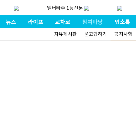
앨버타주 1등신문
뉴스
라이프
교차로
참여마당
업소록
자유게시판
묻고답하기
공지사항