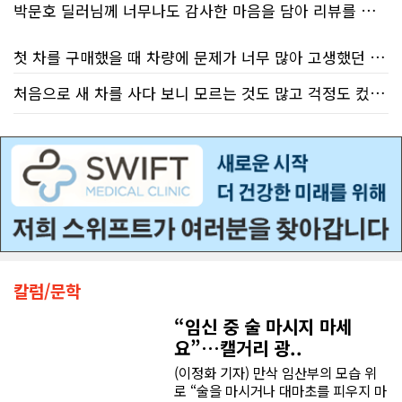
박문호 딜러님께 너무나도 감사한 마음을 담아 리뷰를 남깁니다.
대목은 국세청 상담원이 제공하는 정
보의 질적 저하다. 캐런 호건(Karen
Hogan) 연방 감사원장의 최신 보고서
첫 차를 구매했을 때 차량에 문제가 너무 많아 고생했던 경험이 있어서, 이번에는 정말 신중하게 고민하고 꼼꼼하게 알아본 후 차를 구매하고 싶었습니다. 그러던 중 사우스포인트의 박문호 딜러님을 만나면서 그동안의 고민이 모두 해결되었습니다.
에 따르면, 2025년 2월부터 5월 사이
진행된 테스트에서 개인 세무 관련 일
처음으로 새 차를 사다 보니 모르는 것도 많고 걱정도 컸는데 박문호 딜러님 덕분에 전 과정이 너무나 편안하고 만족스러웠습니다! 상담하는 내내 꼼꼼하게 설명해 주신 것은 물론, 복잡한 서류 절차와 차량 옵션 체크까지 세심하게 챙겨주셔서 마음이 정말 든든했습니다. 차량 출고 날에도 긴 시간 할애해 가며 기능을 친절하게 하나하나 설명해 주셔서 큰 도움이 되었는데요, 특히 정비사 출신이셔서 그런지 디테일한 부분까지 전문적으로 말씀해 주셔서 신뢰가 팍팍 갔습니다 ?? 다른분 리뷰에도 있지만 마지막에 "진짜 서비스는 이제부터 시작"이라는 진심어린 말씀에는 깊은 감동을 받았습니다. 앞으로 주변에 차 구매하려는 분이 있다면 무조건 박문호 딜러님 강력 추천입니다! 신경 써주셔서 진심으로 감사드리며, 늘 건강하시고 번창하시길 바랍니다 :)
반 질문에 대해 상담원이 올바른 답변
처음 차량을 선택하는 과정부터 저에게 맞는 차량을 추천해 주셨고, 그 차량의 장단점과 다양한 기능까지 하나하나 자세하게 설명해 주셔서 큰 도움이 되었습니다. 원래는 새 차를 받기까지 4~5개월 정도 기다려야 한다고 들었는데, 딜러님의 노력 덕분에 한 달 만에 차량을 받을 수 있었습니다.
을 제공한 비율은 고작 17%에 불과했
다. 문제는 국세청의 잘못된 안내를 믿
차량을 인수하는 날에도 시간이 오래 걸렸음에도 불구하고 모든 기능을 하나씩 직접 설명해 주시고, 앞으로 차량을 관리하면서 꼭 확인해야 할 부분과 유용한 팁까지 꼼꼼하게 알려주셨습니다. 차에 대해 잘 모르는 저에게는 정말 큰 도움이 되었습니다.
고 따랐다가 피해를 보더라도, 그 책임
은 고스란히 납세자가 져야 한다는 점
이다. 조세 전문 변호사 데이비드 로트
또한 기존 차량을 개인 거래로 판매해야 했는데, 처음 해보는 일이라 어떻게 진행해야 할지 막막했습니다. 사실 차량 판매와는 직접 관련이 없는 부분임에도 불구하고, 제 질문 하나하나에 친절하게 답해 주시며 마치 본인의 일처럼 적극적으로 도와주셨습니다. 덕분에 개인 거래도 무사히 마칠 수 있었습니다.
플라이쉬(David Rotfleisch)는 언론
인터뷰를 통해 "소득세법상 정확한 세
그동안 만났던 딜러분들은 차량을 판매하는 데 집중하시는 경우가 많았는데, 박문호 딜러님은 고객의 입장에서 무엇이 가장 좋은 선택인지 먼저 생각해 주셨습니다. 마치 가족을 대하듯 작은 부분까지 세심하게 챙겨 주시는 모습에 큰 감동을 받았습니다.
금 신고의 책임은 전적으로 납세자에
게 있으며, 오류가 잦은 국세청 일반 상
담 라인에 의존해서는 안 된다"라고 강
칼럼/문학
좋은 차를 구매할 수 있도록 끝까지 최선을 다해 주시고, 늘 친절하고 세심하게 도와주신 박문호 딜러님께 진심으로 감사드립니다. 주변에 차량 구매를 고민하는 분이 있다면 자신 있게 추천드리고 싶은 최고의 딜러님입니다.
하게 경고했다. 만약 상담원의 잘못된
조언을 믿고 세금을 누락했다면, 납세
“임신 중 술 마시지 마세
자가 고의로 탈세를 저지른 것(중과실
요”…캘거리 광..
50% 페널티)으로 간주되지는 않더라
도 미납된 세금 원금은 여전히 납부해
(이정화 기자) 만삭 임산부의 모습 위
야 한다. 국가 기관의 말을 믿은 소시민
로 “술을 마시거나 대마초를 피우지 마