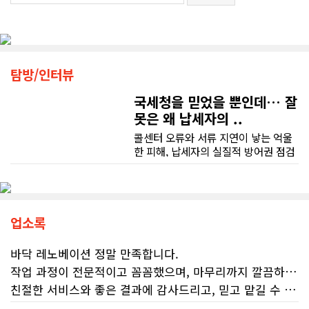
탐방/인터뷰
국세청을 믿었을 뿐인데… 잘
못은 왜 납세자의 ..
콜센터 오류와 서류 지연이 낳는 억울
한 피해, 납세자의 실질적 방어권 점검
(이은정 기자) 최근 연방 감사원
(Auditor General)과 납세자 옴부즈
맨(Taxpayers' Ombudsperson)이
연달아 발표한 보고서는 캐나다 국세
청(CRA)의 민원 대응 시스템이 사실상
업소록
마비 상태에 이르렀음을 여실히 보여
준다. 성실하게 납세의무를 다하고자
바닥 레노베이션 정말 만족합니다.
하는 시민들에게 이러한 행정 공백은
작업 과정이 전문적이고 꼼꼼했으며, 마무리까지 깔끔하게 해주셨습니다.
단순한 불편을 넘어 큰 좌절감을 안겨
친절한 서비스와 좋은 결과에 감사드리고, 믿고 맡길 수 있는 업체라 추천합니다.
주고 있다.17%에 불과한 정답률, 맹
신이 부른 참담한 결과가장 충격적인