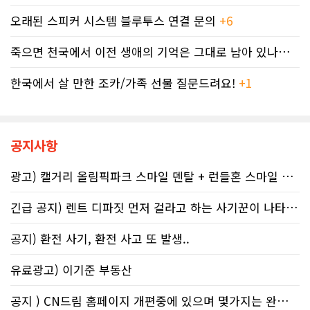
세자들의 속은 까맣게 타들어 간다. 철
가 최근 30일 이내(6월 기준) 음주 경
오래된 스피커 시스템 블루투스 연결 문의
+6
저한 기록과 전문가 교차 검증이 필수
험이 있었다. 이 중 4.9%는 폭음한 것
인 시대이러한 국가 조세 시스템의 난
으로 조사됐다. 영국 브리스톨 의과대
죽으면 천국에서 이전 생애의 기억은 그대로 남아 있나요? 아니면 사라지..
맥상 속에서 납세자들이 스스로를 보
학 연구진도 태아기 알코올 노출과 청
호할 수 있는 방어권은 무엇일까. 세무
소년기 위험 행동의 연관성을 지적했
전문가들은 국세청과 통화할 때 반드
한국에서 살 만한 조카/가족 선물 질문드려요!
+1
다.이에 따라 앨버타 보건당국은 임신
시 상담원의 ID 번호, 통화 날짜 및 시
기간 9개월 동안 금주를 유지하자는
간, 그리고 대화의 상세 내용을 꼼꼼하
'Dry9' 캠페인을 꾸준히 진행하고 있
게 기록해 둘 것을 강력히 권고한다. 추
다. 매년 9월 FASD 인식의 달에는 캘
후 억울한 벌금이나 이자 면제를 국세
거리 타워를 붉은빛으로 밝히는 등 대
공지사항
청에 요청(Taxpayer relief
중 인식 개선 활동도 이어진다.■ "파
mechanism)할 때 이 구체적인 기록
티인데 한 잔쯤"…보건계 "소량 노출
광고) 캘거리 올림픽파크 스마일 덴탈 + 런들혼 스마일 덴탈..
만이 유일한 방패막이가 되기 때문이
도 치명적"반면 앨버타주의 주류 및 대
다. 세금 납부는 앨버타에 뿌리내린 시
마초 관련 제도는 접근성을 높이는 방
민들의 당연한 의무이지만, 정확한 가
긴급 공지) 렌트 디파짓 먼저 걸라고 하는 사기꾼이 나타났어요 절대 주..
향으로 움직이고 있다. 주정부는 규제
이드라인을 제시하는 것은 국가의 기
완화를 이유로 주류 판매 시작 시간을
본 역할이다. 무너진 행정 시스템이 정
오전 6시로 앞당겼고, 대마초 농가 직
공지) 환전 사기, 환전 사고 또 발생..
상화되기 전까지, 맹목적인 신뢰를 거
거래 제도인 '팜게이트(Farm-
두고 회계 전문가의 교차 검증을 통해
gate)'를 도입해 구매 문턱을 낮췄다.
유료광고) 이기준 부동산
스스로 자구책을 마련해야 할 것이다.
여기에 대마초 합법화가 장기화되면서
젊은 임산부들 사이에서는 대마초를
공지 ) CN드림 홈페이지 개편중에 있으며 몇가지는 완료했습니다.
태아에게 유해한 약물이 아닌, 입덧과