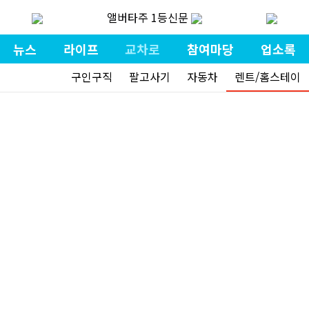
앨버타주 1등신문
뉴스
라이프
교차로
참여마당
업소록
구인구직
팔고사기
자동차
렌트/홈스테이