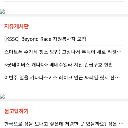
이 온전한 법의 보호를 받지 못하는 현
세요”라는 문구가 등장한다. 캘거리 곳
실은국가 행정에 대한 근본적인 회의
곳에서 접할 수 있는 정부 공익광고다.
감을 불러일으킨다. 서류 처리에만 10
한국인 시각에서는 “왜 이런 당연한 내
개월, 고장 난 행정 시계와 억울한 페널
용을 세금까지 들여 광고할까”라는 의
티부정확한 안내뿐만 아니라 기약 없
문이 들 수 있다. 하지만 반복되는 이
자유게시판
는 업무 지연 현상도 시민들의 숨통을
메시지 뒤에는 앨버타가 오랫동안 대
조이는 요인이다. 최근 CBC 뉴스에 보
응해온 태아알코올증후군(FASD) 문제
[KSSC] Beyond Race 자원봉사자 모집
도된 노바스코샤주의 납세자 빌 비송
가 자리하고 있다.■ 자폐증보다 흔한
(Bill Bisson) 사례는 우리의 현실과
앨버타 고질병 'FASD' 20만 추정현재
스마트폰 주기적 청소 방법) 고장나서 부득이 새로 리셋했어요. 3일..
맞닿아 있다. 국세청은 그의 2023년도
캐나다 전체 인구의 약 4%가 FASD를
세금 평가 과정에서 소득 명세서를 중
겪고 있다. 이 중 앨버타 내 환자 규모
복으로 계산하는 명백한 행정 오류를
<굿네이버스 캐나다> 베네수엘라 지진 긴급구호 현황
만 약 20만 명에 달하는 것으로 추정된
저질렀고, 그 결과 그에게 3,471달러
다. 이는 주내 자폐증과 뇌성마비, 다운
의 억울한 페널티가 부과되었다. 그의
증후군 환자를 모두 합친 것보다 많은
이번주 일욜 카나나스키스 레이크 인근 싸레일 릿지 산행 하실분
회계사는 즉각 국세청에 정정 및 페널
수치다. 전문가들은 FASD가 유행병
티 면제 요청을 접수했지만, 국세청의
수준으로 확산했지만 사회적 인프라가
공식 처리 목표인 6개월을 훌쩍 넘긴
턱없이 부족하다고 지적한다FASD 증
채 10개월째 아무런 조치도 취해지지
가세는 일상적 음주 문화와 연관이 있
않고 있다. 그 사이 억울하게 부과된 페
다. 캐나다 보건부에 따르면 현지 임신
널티는 눈덩이처럼 이자가 붙어 3,836
묻고답하기
의 50~60%가 계획되지 않은 상태에
달러로 불어났다. 이처럼 명백한 국세
서 이뤄지기 때문에 임신 사실을 인지
청의 실수 앞에서도 서류 처리를 마냥
하기 전인 극초기에 태아가 알코올에
한국으로 짐을 보내고 싶은데 저렴한 곳 있을까요? 짐은 큰 박스 2-3..
기다리며 불안감에 시달려야 하는 납
노출되기 쉽다.북미 임산부의 15.2%