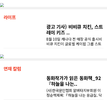
라이프
광고 기사) 비비큐 치킨, 스트
레이 키즈 ..
8월 10일 캐나다 전 매장 공식 출시비
비큐 치킨이 글로벌 케이팝 그룹 스트
레이 키즈 멤버 필릭스와 함께 개발한
신메뉴 '필크런치(Feel Crunch)' 치
킨을 캐나다에 출시한다.비비큐 치킨
은 오는 7월 31일부터 캐나다 내 일부
매장을 대상으로 소프트 런칭을 진행
연재 칼럼
하며 고객들에게 신메뉴를 선보이고,
8월 10일부터 캐나다 전 매장에서 필
동화작가가 읽은 동화책_92
크런치 치킨 판매를 본격적으로 시작
『하늘을 나는..
한다고 밝혔다.이번 신메뉴는 최근 글
(사)한국문인협회 알버타지부회원 이
로벌 앰배서더로 발탁된 필릭스와의
정순책제목:『하늘을 나는 응급실, 닥
협업을 기념해 선보이는 메뉴로, K-컬
터 헬기』지은이:서동애그림:신외근출
처에 대한 관심이 K-Food로 확산되는
판사:하늘우물1분 1초를 다투는 생명
흐름 속에서 한국 치킨의 매력을 캐나