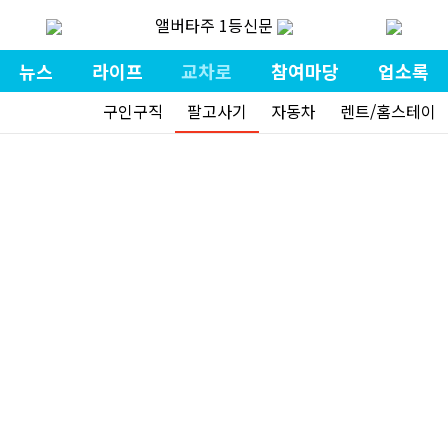
앨버타주 1등신문
뉴스
라이프
교차로
참여마당
업소록
구인구직
팔고사기
자동차
렌트/홈스테이