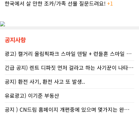
전문가들은 국세청과 통화할 때 반드
중 인식 개선 활동도 이어진다.■ "파
한국에서 살 만한 조카/가족 선물 질문드려요!
+1
시 상담원의 ID 번호, 통화 날짜 및 시
티인데 한 잔쯤"…보건계 "소량 노출
간, 그리고 대화의 상세 내용을 꼼꼼하
도 치명적"반면 앨버타주의 주류 및 대
게 기록해 둘 것을 강력히 권고한다. 추
마초 관련 제도는 접근성을 높이는 방
후 억울한 벌금이나 이자 면제를 국세
향으로 움직이고 있다. 주정부는 규제
청에 요청(Taxpayer relief
완화를 이유로 주류 판매 시작 시간을
공지사항
mechanism)할 때 이 구체적인 기록
오전 6시로 앞당겼고, 대마초 농가 직
만이 유일한 방패막이가 되기 때문이
거래 제도인 '팜게이트(Farm-
다. 세금 납부는 앨버타에 뿌리내린 시
gate)'를 도입해 구매 문턱을 낮췄다.
광고) 캘거리 올림픽파크 스마일 덴탈 + 런들혼 스마일 덴탈..
민들의 당연한 의무이지만, 정확한 가
여기에 대마초 합법화가 장기화되면서
이드라인을 제시하는 것은 국가의 기
젊은 임산부들 사이에서는 대마초를
긴급 공지) 렌트 디파짓 먼저 걸라고 하는 사기꾼이 나타났어요 절대 주..
본 역할이다. 무너진 행정 시스템이 정
태아에게 유해한 약물이 아닌, 입덧과
상화되기 전까지, 맹목적인 신뢰를 거
불안을 달래주는 ‘천연 허브’ 정도로 가
공지) 환전 사기, 환전 사고 또 발생..
두고 회계 전문가의 교차 검증을 통해
볍게 인지하는 정서가 확산하고 있다
스스로 자구책을 마련해야 할 것이다.
는 분석도 나온다.이러한 인식 차이는
유료광고) 이기준 부동산
현지 온라인 공간에서도 확인된다. 최
근 레딧 캘거리 채널에는 "임신 중 가
벼운 음주는 태아에게 무해하고 오히
공지 ) CN드림 홈페이지 개편중에 있으며 몇가지는 완료했습니다.
려 엄마의 스트레스를 조절하는 데 도
움이 된다"는 일부 영미권 서적의 주장
을 인용하며 음주를 정당화하려는 예
비 부모들의 글이 꾸준히 올라온다.반
면 정부의 직설적인 공익광고를 옹호