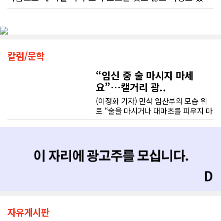
반 질문에 대해 상담원이 올바른 답변
처음 차량을 선택하는 과정부터 저에게 맞는 차량을 추천해 주셨고, 그 차량의 장단점과 다양한 기능까지 하나하나 자세하게 설명해 주셔서 큰 도움이 되었습니다. 원래는 새 차를 받기까지 4~5개월 정도 기다려야 한다고 들었는데, 딜러님의 노력 덕분에 한 달 만에 차량을 받을 수 있었습니다.
을 제공한 비율은 고작 17%에 불과했
다. 문제는 국세청의 잘못된 안내를 믿
차량을 인수하는 날에도 시간이 오래 걸렸음에도 불구하고 모든 기능을 하나씩 직접 설명해 주시고, 앞으로 차량을 관리하면서 꼭 확인해야 할 부분과 유용한 팁까지 꼼꼼하게 알려주셨습니다. 차에 대해 잘 모르는 저에게는 정말 큰 도움이 되었습니다.
고 따랐다가 피해를 보더라도, 그 책임
은 고스란히 납세자가 져야 한다는 점
이다. 조세 전문 변호사 데이비드 로트
또한 기존 차량을 개인 거래로 판매해야 했는데, 처음 해보는 일이라 어떻게 진행해야 할지 막막했습니다. 사실 차량 판매와는 직접 관련이 없는 부분임에도 불구하고, 제 질문 하나하나에 친절하게 답해 주시며 마치 본인의 일처럼 적극적으로 도와주셨습니다. 덕분에 개인 거래도 무사히 마칠 수 있었습니다.
칼럼/문학
플라이쉬(David Rotfleisch)는 언론
인터뷰를 통해 "소득세법상 정확한 세
“임신 중 술 마시지 마세
그동안 만났던 딜러분들은 차량을 판매하는 데 집중하시는 경우가 많았는데, 박문호 딜러님은 고객의 입장에서 무엇이 가장 좋은 선택인지 먼저 생각해 주셨습니다. 마치 가족을 대하듯 작은 부분까지 세심하게 챙겨 주시는 모습에 큰 감동을 받았습니다.
금 신고의 책임은 전적으로 납세자에
요”…캘거리 광..
게 있으며, 오류가 잦은 국세청 일반 상
담 라인에 의존해서는 안 된다"라고 강
(이정화 기자) 만삭 임산부의 모습 위
좋은 차를 구매할 수 있도록 끝까지 최선을 다해 주시고, 늘 친절하고 세심하게 도와주신 박문호 딜러님께 진심으로 감사드립니다. 주변에 차량 구매를 고민하는 분이 있다면 자신 있게 추천드리고 싶은 최고의 딜러님입니다.
하게 경고했다. 만약 상담원의 잘못된
로 “술을 마시거나 대마초를 피우지 마
조언을 믿고 세금을 누락했다면, 납세
세요”라는 문구가 등장한다. 캘거리 곳
자가 고의로 탈세를 저지른 것(중과실
곳에서 접할 수 있는 정부 공익광고다.
50% 페널티)으로 간주되지는 않더라
한국인 시각에서는 “왜 이런 당연한 내
도 미납된 세금 원금은 여전히 납부해
용을 세금까지 들여 광고할까”라는 의
야 한다. 국가 기관의 말을 믿은 소시민
문이 들 수 있다. 하지만 반복되는 이
이 온전한 법의 보호를 받지 못하는 현
메시지 뒤에는 앨버타가 오랫동안 대
실은국가 행정에 대한 근본적인 회의
응해온 태아알코올증후군(FASD) 문제
감을 불러일으킨다. 서류 처리에만 10
가 자리하고 있다.■ 자폐증보다 흔한
개월, 고장 난 행정 시계와 억울한 페널
앨버타 고질병 'FASD' 20만 추정현재
티부정확한 안내뿐만 아니라 기약 없
캐나다 전체 인구의 약 4%가 FASD를
자유게시판
는 업무 지연 현상도 시민들의 숨통을
겪고 있다. 이 중 앨버타 내 환자 규모