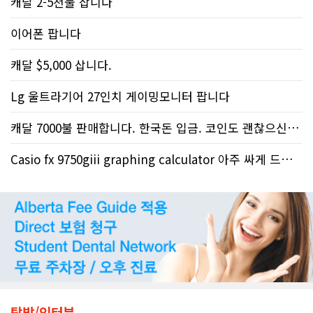
캐달 2-5천불 삽니다
이어폰 팝니다
캐달 $5,000 삽니다.
Lg 울트라기어 27인치 게이밍모니터 팝니다
캐달 7000불 판매합니다. 한국돈 입금. 코인도 괜찮으신분들 우선...
Casio fx 9750giii graphing calculator 아주 싸게 드립니다
탐방/인터뷰