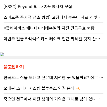
조이는 요인이다. 최근 CBC 뉴스에 보
만 약 20만 명에 달하는 것으로 추정된
[KSSC] Beyond Race 자원봉사자 모집
도된 노바스코샤주의 납세자 빌 비송
다. 이는 주내 자폐증과 뇌성마비, 다운
(Bill Bisson) 사례는 우리의 현실과
증후군 환자를 모두 합친 것보다 많은
스마트폰 주기적 청소 방법) 고장나서 부득이 새로 리셋했어요. 3일..
맞닿아 있다. 국세청은 그의 2023년도
수치다. 전문가들은 FASD가 유행병
세금 평가 과정에서 소득 명세서를 중
수준으로 확산했지만 사회적 인프라가
복으로 계산하는 명백한 행정 오류를
<굿네이버스 캐나다> 베네수엘라 지진 긴급구호 현황
턱없이 부족하다고 지적한다FASD 증
저질렀고, 그 결과 그에게 3,471달러
가세는 일상적 음주 문화와 연관이 있
의 억울한 페널티가 부과되었다. 그의
다. 캐나다 보건부에 따르면 현지 임신
이번주 일욜 카나나스키스 레이크 인근 싸레일 릿지 산행 하실분
회계사는 즉각 국세청에 정정 및 페널
의 50~60%가 계획되지 않은 상태에
티 면제 요청을 접수했지만, 국세청의
서 이뤄지기 때문에 임신 사실을 인지
공식 처리 목표인 6개월을 훌쩍 넘긴
하기 전인 극초기에 태아가 알코올에
채 10개월째 아무런 조치도 취해지지
노출되기 쉽다.북미 임산부의 15.2%
않고 있다. 그 사이 억울하게 부과된 페
가 최근 30일 이내(6월 기준) 음주 경
널티는 눈덩이처럼 이자가 붙어 3,836
험이 있었다. 이 중 4.9%는 폭음한 것
묻고답하기
달러로 불어났다. 이처럼 명백한 국세
으로 조사됐다. 영국 브리스톨 의과대
청의 실수 앞에서도 서류 처리를 마냥
학 연구진도 태아기 알코올 노출과 청
한국으로 짐을 보내고 싶은데 저렴한 곳 있을까요? 짐은 큰 박스 2-3..
기다리며 불안감에 시달려야 하는 납
소년기 위험 행동의 연관성을 지적했
세자들의 속은 까맣게 타들어 간다. 철
다.이에 따라 앨버타 보건당국은 임신
오래된 스피커 시스템 블루투스 연결 문의
+6
저한 기록과 전문가 교차 검증이 필수
기간 9개월 동안 금주를 유지하자는
인 시대이러한 국가 조세 시스템의 난
'Dry9' 캠페인을 꾸준히 진행하고 있
죽으면 천국에서 이전 생애의 기억은 그대로 남아 있나요? 아니면 사라지..
맥상 속에서 납세자들이 스스로를 보
다. 매년 9월 FASD 인식의 달에는 캘
호할 수 있는 방어권은 무엇일까. 세무
거리 타워를 붉은빛으로 밝히는 등 대