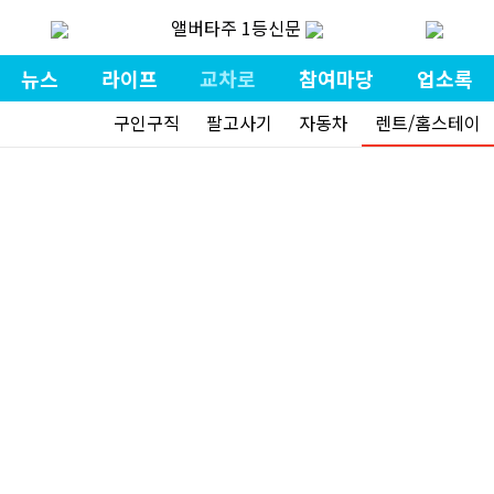
앨버타주 1등신문
뉴스
라이프
교차로
참여마당
업소록
구인구직
팔고사기
자동차
렌트/홈스테이