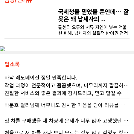
국세청을 믿었을 뿐인데… 잘
못은 왜 납세자의 ..
콜센터 오류와 서류 지연이 낳는 억울
한 피해, 납세자의 실질적 방어권 점검
(이은정 기자) 최근 연방 감사원
(Auditor General)과 납세자 옴부즈
맨(Taxpayers' Ombudsperson)이
연달아 발표한 보고서는 캐나다 국세
청(CRA)의 민원 대응 시스템이 사실상
업소록
마비 상태에 이르렀음을 여실히 보여
준다. 성실하게 납세의무를 다하고자
바닥 레노베이션 정말 만족합니다.
하는 시민들에게 이러한 행정 공백은
작업 과정이 전문적이고 꼼꼼했으며, 마무리까지 깔끔하게 해주셨습니다.
단순한 불편을 넘어 큰 좌절감을 안겨
친절한 서비스와 좋은 결과에 감사드리고, 믿고 맡길 수 있는 업체라 추천합니다.
주고 있다.17%에 불과한 정답률, 맹
신이 부른 참담한 결과가장 충격적인
박문호 딜러님께 너무나도 감사한 마음을 담아 리뷰를 남깁니다.
대목은 국세청 상담원이 제공하는 정
보의 질적 저하다. 캐런 호건(Karen
Hogan) 연방 감사원장의 최신 보고서
첫 차를 구매했을 때 차량에 문제가 너무 많아 고생했던 경험이 있어서, 이번에는 정말 신중하게 고민하고 꼼꼼하게 알아본 후 차를 구매하고 싶었습니다. 그러던 중 사우스포인트의 박문호 딜러님을 만나면서 그동안의 고민이 모두 해결되었습니다.
에 따르면, 2025년 2월부터 5월 사이
진행된 테스트에서 개인 세무 관련 일
처음으로 새 차를 사다 보니 모르는 것도 많고 걱정도 컸는데 박문호 딜러님 덕분에 전 과정이 너무나 편안하고 만족스러웠습니다! 상담하는 내내 꼼꼼하게 설명해 주신 것은 물론, 복잡한 서류 절차와 차량 옵션 체크까지 세심하게 챙겨주셔서 마음이 정말 든든했습니다. 차량 출고 날에도 긴 시간 할애해 가며 기능을 친절하게 하나하나 설명해 주셔서 큰 도움이 되었는데요, 특히 정비사 출신이셔서 그런지 디테일한 부분까지 전문적으로 말씀해 주셔서 신뢰가 팍팍 갔습니다 ?? 다른분 리뷰에도 있지만 마지막에 "진짜 서비스는 이제부터 시작"이라는 진심어린 말씀에는 깊은 감동을 받았습니다. 앞으로 주변에 차 구매하려는 분이 있다면 무조건 박문호 딜러님 강력 추천입니다! 신경 써주셔서 진심으로 감사드리며, 늘 건강하시고 번창하시길 바랍니다 :)