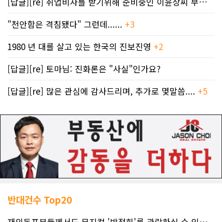
[답글][re] 취업비자를 받기위해 준비중인 이윤상씨 부부께 드리는 편지
"천안함은 격침됐다" 그런데......
+3
1980 년 대를 살고 있는 한국의 진보진영
+2
[답글][re] 토마님: 진화론은 "사실"인가요?
[답글][re] 많은 관심에 감사드리며, 추가로 몇말씀....
+5
반대건수 Top20
재외동포분들께서도 뮤지컬 '박정희'를 관람하실 수 있도록 노력하겠습니..