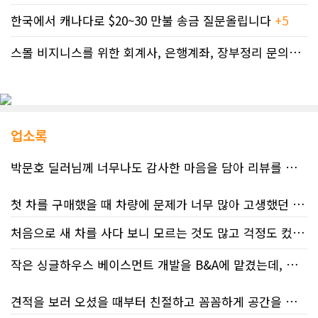
한국에서 캐나다로 $20~30 만불 송금 질문올립니다
+5
스몰 비지니스를 위한 회계사, 은행계좌, 장부정리 문의드립니다.
업소록
박문호 딜러님께 너무나도 감사한 마음을 담아 리뷰를 남깁니다.
첫 차를 구매했을 때 차량에 문제가 너무 많아 고생했던 경험이 있어서, 이번에는 정말 신중하게 고민하고 꼼꼼하게 알아본 후 차를 구매하고 싶었습니다. 그러던 중 사우스포인트의 박문호 딜러님을 만나면서 그동안의 고민이 모두 해결되었습니다.
처음으로 새 차를 사다 보니 모르는 것도 많고 걱정도 컸는데 박문호 딜러님 덕분에 전 과정이 너무나 편안하고 만족스러웠습니다! 상담하는 내내 꼼꼼하게 설명해 주신 것은 물론, 복잡한 서류 절차와 차량 옵션 체크까지 세심하게 챙겨주셔서 마음이 정말 든든했습니다. 차량 출고 날에도 긴 시간 할애해 가며 기능을 친절하게 하나하나 설명해 주셔서 큰 도움이 되었는데요, 특히 정비사 출신이셔서 그런지 디테일한 부분까지 전문적으로 말씀해 주셔서 신뢰가 팍팍 갔습니다 ?? 다른분 리뷰에도 있지만 마지막에 "진짜 서비스는 이제부터 시작"이라는 진심어린 말씀에는 깊은 감동을 받았습니다. 앞으로 주변에 차 구매하려는 분이 있다면 무조건 박문호 딜러님 강력 추천입니다! 신경 써주셔서 진심으로 감사드리며, 늘 건강하시고 번창하시길 바랍니다 :)
처음 차량을 선택하는 과정부터 저에게 맞는 차량을 추천해 주셨고, 그 차량의 장단점과 다양한 기능까지 하나하나 자세하게 설명해 주셔서 큰 도움이 되었습니다. 원래는 새 차를 받기까지 4~5개월 정도 기다려야 한다고 들었는데, 딜러님의 노력 덕분에 한 달 만에 차량을 받을 수 있었습니다.
작은 싱글하우스 베이스먼트 개발을 B&A에 맡겼는데, 처음부터 끝까지 정말 만족스러운 경험이었습니다.
차량을 인수하는 날에도 시간이 오래 걸렸음에도 불구하고 모든 기능을 하나씩 직접 설명해 주시고, 앞으로 차량을 관리하면서 꼭 확인해야 할 부분과 유용한 팁까지 꼼꼼하게 알려주셨습니다. 차에 대해 잘 모르는 저에게는 정말 큰 도움이 되었습니다.
견적을 보러 오셨을 때부터 친절하고 꼼꼼하게 공간을 확인해 주셨고, 여러 옵션이 포함된 견적 금액도 다른 업체들과 비교했을 때 매우 합리적이었습니다.
또한 기존 차량을 개인 거래로 판매해야 했는데, 처음 해보는 일이라 어떻게 진행해야 할지 막막했습니다. 사실 차량 판매와는 직접 관련이 없는 부분임에도 불구하고, 제 질문 하나하나에 친절하게 답해 주시며 마치 본인의 일처럼 적극적으로 도와주셨습니다. 덕분에 개인 거래도 무사히 마칠 수 있었습니다.