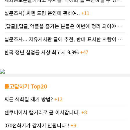
설문조사) 씨엔 드림 운영에 관하여..
+11
[답글][답글]악플을 즐기는 분들은 이번에 정리 되어야 합니다.
설문조사... 자유게시판 글에 추천, 반대 표시한 사람이 누구인지 명단..
한국 청년 실업률 사상 최고치 9.9%
+47
묻고답하기 Top20
찌든 석회질 제거 방법?
+12
밴쿠버에서 캘거리로 곧 이사갑니다.
+8
070전화기가 갑자기 안됩니다!!
+9