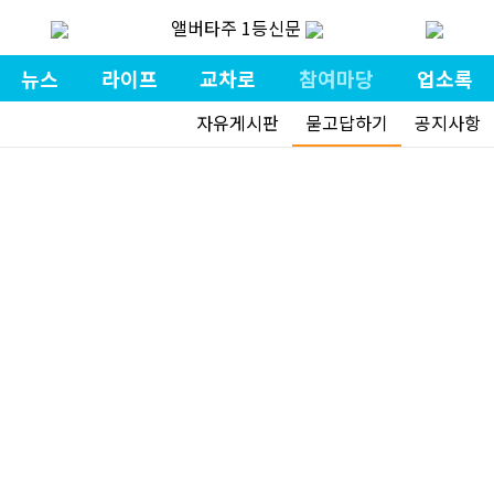
앨버타주 1등신문
뉴스
라이프
교차로
참여마당
업소록
자유게시판
묻고답하기
공지사항