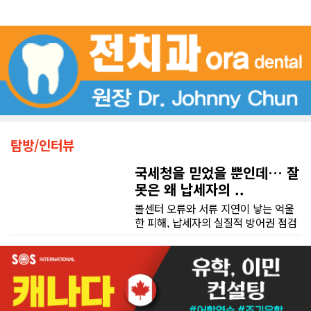
탐방/인터뷰
국세청을 믿었을 뿐인데… 잘
못은 왜 납세자의 ..
콜센터 오류와 서류 지연이 낳는 억울
한 피해, 납세자의 실질적 방어권 점검
(이은정 기자) 최근 연방 감사원
(Auditor General)과 납세자 옴부즈
맨(Taxpayers' Ombudsperson)이
연달아 발표한 보고서는 캐나다 국세
청(CRA)의 민원 대응 시스템이 사실상
마비 상태에 이르렀음을 여실히 보여