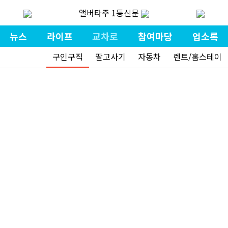
앨버타주 1등신문
뉴스
라이프
교차로
참여마당
업소록
구인구직
팔고사기
자동차
렌트/홈스테이