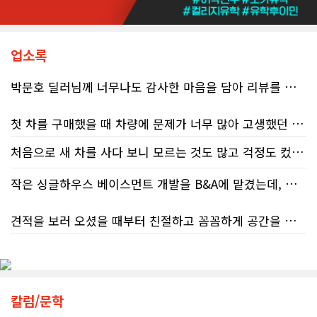
준다. 성실하게 납세의무를 다하고자
하는 시민들에게 이러한 행정 공백은
단순한 불편을 넘어 큰 좌절감을 안겨
주고 있다.17%에 불과한 정답률, 맹
업소록
신이 부른 참담한 결과가장 충격적인
대목은 국세청 상담원이 제공하는 정
박문호 딜러님께 너무나도 감사한 마음을 담아 리뷰를 남깁니다.
보의 질적 저하다. 캐런 호건(Karen
Hogan) 연방 감사원장의 최신 보고서
에 따르면, 2025년 2월부터 5월 사이
첫 차를 구매했을 때 차량에 문제가 너무 많아 고생했던 경험이 있어서, 이번에는 정말 신중하게 고민하고 꼼꼼하게 알아본 후 차를 구매하고 싶었습니다. 그러던 중 사우스포인트의 박문호 딜러님을 만나면서 그동안의 고민이 모두 해결되었습니다.
진행된 테스트에서 개인 세무 관련 일
반 질문에 대해 상담원이 올바른 답변
처음으로 새 차를 사다 보니 모르는 것도 많고 걱정도 컸는데 박문호 딜러님 덕분에 전 과정이 너무나 편안하고 만족스러웠습니다! 상담하는 내내 꼼꼼하게 설명해 주신 것은 물론, 복잡한 서류 절차와 차량 옵션 체크까지 세심하게 챙겨주셔서 마음이 정말 든든했습니다. 차량 출고 날에도 긴 시간 할애해 가며 기능을 친절하게 하나하나 설명해 주셔서 큰 도움이 되었는데요, 특히 정비사 출신이셔서 그런지 디테일한 부분까지 전문적으로 말씀해 주셔서 신뢰가 팍팍 갔습니다 ?? 다른분 리뷰에도 있지만 마지막에 "진짜 서비스는 이제부터 시작"이라는 진심어린 말씀에는 깊은 감동을 받았습니다. 앞으로 주변에 차 구매하려는 분이 있다면 무조건 박문호 딜러님 강력 추천입니다! 신경 써주셔서 진심으로 감사드리며, 늘 건강하시고 번창하시길 바랍니다 :)
처음 차량을 선택하는 과정부터 저에게 맞는 차량을 추천해 주셨고, 그 차량의 장단점과 다양한 기능까지 하나하나 자세하게 설명해 주셔서 큰 도움이 되었습니다. 원래는 새 차를 받기까지 4~5개월 정도 기다려야 한다고 들었는데, 딜러님의 노력 덕분에 한 달 만에 차량을 받을 수 있었습니다.
을 제공한 비율은 고작 17%에 불과했
다. 문제는 국세청의 잘못된 안내를 믿
작은 싱글하우스 베이스먼트 개발을 B&A에 맡겼는데, 처음부터 끝까지 정말 만족스러운 경험이었습니다.
고 따랐다가 피해를 보더라도, 그 책임
차량을 인수하는 날에도 시간이 오래 걸렸음에도 불구하고 모든 기능을 하나씩 직접 설명해 주시고, 앞으로 차량을 관리하면서 꼭 확인해야 할 부분과 유용한 팁까지 꼼꼼하게 알려주셨습니다. 차에 대해 잘 모르는 저에게는 정말 큰 도움이 되었습니다.
은 고스란히 납세자가 져야 한다는 점
견적을 보러 오셨을 때부터 친절하고 꼼꼼하게 공간을 확인해 주셨고, 여러 옵션이 포함된 견적 금액도 다른 업체들과 비교했을 때 매우 합리적이었습니다.
이다. 조세 전문 변호사 데이비드 로트
또한 기존 차량을 개인 거래로 판매해야 했는데, 처음 해보는 일이라 어떻게 진행해야 할지 막막했습니다. 사실 차량 판매와는 직접 관련이 없는 부분임에도 불구하고, 제 질문 하나하나에 친절하게 답해 주시며 마치 본인의 일처럼 적극적으로 도와주셨습니다. 덕분에 개인 거래도 무사히 마칠 수 있었습니다.
플라이쉬(David Rotfleisch)는 언론
인터뷰를 통해 "소득세법상 정확한 세
저희 집은 사이드 도어가 없어 작업하시기 불편하셨을 텐데도 항상 밝은 모습으로 오셔서 성실하게 작업해 주셨습니다. 공사 중에도 진행 상황과 앞으로의 작업 계획을 수시로 자세히 설명해 주셔서 믿고 맡길 수 있었고, 세심한 소통에 큰 만족을 느꼈습니다.
금 신고의 책임은 전적으로 납세자에
그동안 만났던 딜러분들은 차량을 판매하는 데 집중하시는 경우가 많았는데, 박문호 딜러님은 고객의 입장에서 무엇이 가장 좋은 선택인지 먼저 생각해 주셨습니다. 마치 가족을 대하듯 작은 부분까지 세심하게 챙겨 주시는 모습에 큰 감동을 받았습니다.
게 있으며, 오류가 잦은 국세청 일반 상
담 라인에 의존해서는 안 된다"라고 강
공사가 끝난 후에는 마무리 점검까지 꼼꼼하게 진행해 주시는 모습에서 전문성과 책임감을 느낄 수 있었습니다.
칼럼/문학
하게 경고했다. 만약 상담원의 잘못된
좋은 차를 구매할 수 있도록 끝까지 최선을 다해 주시고, 늘 친절하고 세심하게 도와주신 박문호 딜러님께 진심으로 감사드립니다. 주변에 차량 구매를 고민하는 분이 있다면 자신 있게 추천드리고 싶은 최고의 딜러님입니다.