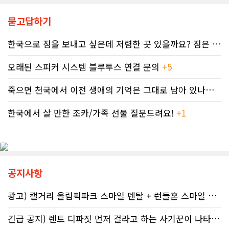
않고 있다. 그 사이 억울하게 부과된 페
다. 캐나다 보건부에 따르면 현지 임신
널티는 눈덩이처럼 이자가 붙어 3,836
묻고답하기
의 50~60%가 계획되지 않은 상태에
달러로 불어났다. 이처럼 명백한 국세
서 이뤄지기 때문에 임신 사실을 인지
청의 실수 앞에서도 서류 처리를 마냥
하기 전인 극초기에 태아가 알코올에
한국으로 짐을 보내고 싶은데 저렴한 곳 있을까요? 짐은 큰 박스 2-3..
기다리며 불안감에 시달려야 하는 납
노출되기 쉽다.북미 임산부의 15.2%
세자들의 속은 까맣게 타들어 간다. 철
가 최근 30일 이내(6월 기준) 음주 경
오래된 스피커 시스템 블루투스 연결 문의
+5
저한 기록과 전문가 교차 검증이 필수
험이 있었다. 이 중 4.9%는 폭음한 것
인 시대이러한 국가 조세 시스템의 난
으로 조사됐다. 영국 브리스톨 의과대
죽으면 천국에서 이전 생애의 기억은 그대로 남아 있나요? 아니면 사라지..
맥상 속에서 납세자들이 스스로를 보
학 연구진도 태아기 알코올 노출과 청
호할 수 있는 방어권은 무엇일까. 세무
소년기 위험 행동의 연관성을 지적했
전문가들은 국세청과 통화할 때 반드
한국에서 살 만한 조카/가족 선물 질문드려요!
+1
다.이에 따라 앨버타 보건당국은 임신
시 상담원의 ID 번호, 통화 날짜 및 시
기간 9개월 동안 금주를 유지하자는
간, 그리고 대화의 상세 내용을 꼼꼼하
'Dry9' 캠페인을 꾸준히 진행하고 있
게 기록해 둘 것을 강력히 권고한다. 추
다. 매년 9월 FASD 인식의 달에는 캘
후 억울한 벌금이나 이자 면제를 국세
거리 타워를 붉은빛으로 밝히는 등 대
청에 요청(Taxpayer relief
중 인식 개선 활동도 이어진다.■ "파
공지사항
mechanism)할 때 이 구체적인 기록
티인데 한 잔쯤"…보건계 "소량 노출
만이 유일한 방패막이가 되기 때문이
도 치명적"반면 앨버타주의 주류 및 대
다. 세금 납부는 앨버타에 뿌리내린 시
마초 관련 제도는 접근성을 높이는 방
광고) 캘거리 올림픽파크 스마일 덴탈 + 런들혼 스마일 덴탈..
민들의 당연한 의무이지만, 정확한 가
향으로 움직이고 있다. 주정부는 규제
이드라인을 제시하는 것은 국가의 기
완화를 이유로 주류 판매 시작 시간을
긴급 공지) 렌트 디파짓 먼저 걸라고 하는 사기꾼이 나타났어요 절대 주..
본 역할이다. 무너진 행정 시스템이 정
오전 6시로 앞당겼고, 대마초 농가 직