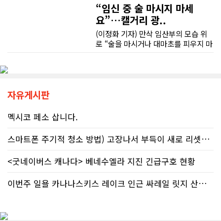
조언을 믿고 세금을 누락했다면, 납세
“임신 중 술 마시지 마세
무엇보다 작은 베이스먼트 공간을 밝고 깔끔하면서도 가족 모두가 편하게 사용할 수 있는 공간으로 완성해 주셔서 정말 만족합니다. 특히 아이들과 함께 즐겁게 시간을 보낼 수 있는 공간이 되어 더욱 뜻깊습니다.
자가 고의로 탈세를 저지른 것(중과실
요”…캘거리 광..
50% 페널티)으로 간주되지는 않더라
도 미납된 세금 원금은 여전히 납부해
(이정화 기자) 만삭 임산부의 모습 위
베이스먼트 개발을 고민하시는 분들께 B&A를 자신 있게 추천드립니다.
야 한다. 국가 기관의 말을 믿은 소시민
로 “술을 마시거나 대마초를 피우지 마
이 온전한 법의 보호를 받지 못하는 현
세요”라는 문구가 등장한다. 캘거리 곳
실은국가 행정에 대한 근본적인 회의
곳에서 접할 수 있는 정부 공익광고다.
감을 불러일으킨다. 서류 처리에만 10
한국인 시각에서는 “왜 이런 당연한 내
개월, 고장 난 행정 시계와 억울한 페널
용을 세금까지 들여 광고할까”라는 의
티부정확한 안내뿐만 아니라 기약 없
문이 들 수 있다. 하지만 반복되는 이
자유게시판
는 업무 지연 현상도 시민들의 숨통을
메시지 뒤에는 앨버타가 오랫동안 대
조이는 요인이다. 최근 CBC 뉴스에 보
응해온 태아알코올증후군(FASD) 문제
멕시코 페소 삽니다.
도된 노바스코샤주의 납세자 빌 비송
가 자리하고 있다.■ 자폐증보다 흔한
(Bill Bisson) 사례는 우리의 현실과
앨버타 고질병 'FASD' 20만 추정현재
스마트폰 주기적 청소 방법) 고장나서 부득이 새로 리셋했어요. 3일..
맞닿아 있다. 국세청은 그의 2023년도
캐나다 전체 인구의 약 4%가 FASD를
세금 평가 과정에서 소득 명세서를 중
겪고 있다. 이 중 앨버타 내 환자 규모
복으로 계산하는 명백한 행정 오류를
<굿네이버스 캐나다> 베네수엘라 지진 긴급구호 현황
만 약 20만 명에 달하는 것으로 추정된
저질렀고, 그 결과 그에게 3,471달러
다. 이는 주내 자폐증과 뇌성마비, 다운
의 억울한 페널티가 부과되었다. 그의
증후군 환자를 모두 합친 것보다 많은
이번주 일욜 카나나스키스 레이크 인근 싸레일 릿지 산행 하실분
회계사는 즉각 국세청에 정정 및 페널
수치다. 전문가들은 FASD가 유행병
티 면제 요청을 접수했지만, 국세청의
수준으로 확산했지만 사회적 인프라가
공식 처리 목표인 6개월을 훌쩍 넘긴
턱없이 부족하다고 지적한다FASD 증
채 10개월째 아무런 조치도 취해지지
가세는 일상적 음주 문화와 연관이 있