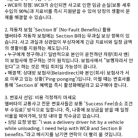
• WCB의 장점: WCB가 승인되면 사고로 인한 임금 손실(보통 세후
수입의 90%)과 치료비를 즉시 지원받을 수 있어 당장의 생활비 문
제를 해결할 수 있습니다.
2. 자동차 보험 'Section B' (No-Fault Benefits) 활용
앨버타주 자동차 보험에는 Section B라는 무과실 보상 항목이 있
습니다. 사고 과실과 상관없이 부상자에게 긴급 치료비와 일정 금액
의 생활비를 지원하는 제도입니다.
• 누구에게 청구하나?: 일반적으로 본인이 운전하던 차량(회사 밴)
의 보험사에 청구하는 것이 원칙입니다. 보험사에서 "보행자라서 안
된다"고 하는 것은 책임 회피일 가능성이 큽니다.
• 해결책: 상대방 보험사(Belairdirect)와 본인(회사) 보험사가 서
로 미루고 있는 상황('Ping-ponging')입니다. 이럴 때는 변호사를
통해 'Section B' 혜택을 즉시 활성화해달라고 요구해야 합니다.
3. 변호사 선임: 비용 걱정하지 마세요
앨버타의 교통사고 전문 변호사들은 보통 'Success Fee(승소 조건
부 수임료)' 방식으로 일합니다. 즉, 나중에 보상금을 받을 때 일정
비율을 떼어가며, 당장 내야 할 착수금은 없습니다.
• 상담 요청 방법: "I was a delivery driver hit by a vehicle
while unloading. I need help with WCB and Section B
benefits."라고 메시지를 남기면 연락이 더 빨리 올 것입니다.