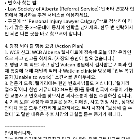
• 변호사 찾는 법:
• Law Society of Alberta (Referral Service): 앨버타 변호사 협
회에서 제공하는 추천 서비스를 이용하세요.
• 구글에 **"Personal Injury Lawyer Calgary"**로 검색하여 리
뷰가 많은 곳 3~4군데에 동시에 연락을 남기세요. 한두 번 연락해서
안 되면 다른 곳을 바로 찾으셔야 합니다.
4. 당장 해야 할 행동 요령 (Action Plan)
1. WCB 신고: WCB Alberta 웹사이트에 접속해 오늘 당장 온라인
으로 사고 신고를 하세요. (사장의 승인이 필요 없습니다.)
2. 병원 기록 확보: 사고 당일 Vulcan 병원에서 검사받은 기록과 현
재 통증에 대해 패밀리 닥터나 Walk-in clinic을 방문해 "업무 복귀
불가(Unable to work)" 소견서를 받아두세요.
3. 전문가 도움: 캘거리에는 한인 변호사님들도 계십니다. '캘거리
업소록'이나 한인 커뮤니티(CN드림 등)를 통해 한국어 소통이 가능
한 교통사고 변호사를 찾으시면 의사소통이 훨씬 수월하실 겁니다.
4. 기록 보존: 사장과 주고받은 문자, 이메일, 사고 현장 사진, 상대방
연락처 등을 모두 안전하게 보관하세요. 특히 사장이 "보상해 줄 수
없다"고 말한 내용은 추후 사장의 과실을 묻는 증거가 됩니다.
--------------------------
안녕하십니까.
저는 현재 캘거리에 거주하고 있고, 약 한달 전에 교통사고를 당해