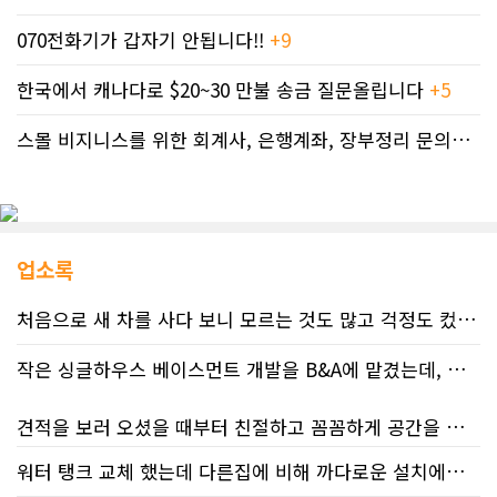
070전화기가 갑자기 안됩니다!!
+9
한국에서 캐나다로 $20~30 만불 송금 질문올립니다
+5
스몰 비지니스를 위한 회계사, 은행계좌, 장부정리 문의드립니다.
업소록
처음으로 새 차를 사다 보니 모르는 것도 많고 걱정도 컸는데 박문호 딜러님 덕분에 전 과정이 너무나 편안하고 만족스러웠습니다! 상담하는 내내 꼼꼼하게 설명해 주신 것은 물론, 복잡한 서류 절차와 차량 옵션 체크까지 세심하게 챙겨주셔서 마음이 정말 든든했습니다. 차량 출고 날에도 긴 시간 할애해 가며 기능을 친절하게 하나하나 설명해 주셔서 큰 도움이 되었는데요, 특히 정비사 출신이셔서 그런지 디테일한 부분까지 전문적으로 말씀해 주셔서 신뢰가 팍팍 갔습니다 ?? 다른분 리뷰에도 있지만 마지막에 "진짜 서비스는 이제부터 시작"이라는 진심어린 말씀에는 깊은 감동을 받았습니다. 앞으로 주변에 차 구매하려는 분이 있다면 무조건 박문호 딜러님 강력 추천입니다! 신경 써주셔서 진심으로 감사드리며, 늘 건강하시고 번창하시길 바랍니다 :)
작은 싱글하우스 베이스먼트 개발을 B&A에 맡겼는데, 처음부터 끝까지 정말 만족스러운 경험이었습니다.
견적을 보러 오셨을 때부터 친절하고 꼼꼼하게 공간을 확인해 주셨고, 여러 옵션이 포함된 견적 금액도 다른 업체들과 비교했을 때 매우 합리적이었습니다.
워터 탱크 교체 했는데 다른집에 비해 까다로운 설치에도 불구하고 너무 친절하게 잘 해주셨습니다. 수제자 라이언님 최고!
저희 집은 사이드 도어가 없어 작업하시기 불편하셨을 텐데도 항상 밝은 모습으로 오셔서 성실하게 작업해 주셨습니다. 공사 중에도 진행 상황과 앞으로의 작업 계획을 수시로 자세히 설명해 주셔서 믿고 맡길 수 있었고, 세심한 소통에 큰 만족을 느꼈습니다.