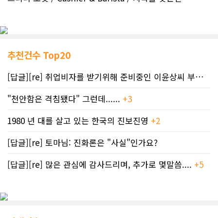
추천건수 Top20
[답글][re] 취업비자를 받기위해 준비중인 이윤상씨 부부께 드리는 편지
"천안함은 격침됐다" 그런데......
+3
1980 년 대를 살고 있는 한국의 진보진영
+2
[답글][re] 토마님: 진화론은 "사실"인가요?
[답글][re] 많은 관심에 감사드리며, 추가로 몇말씀....
+5