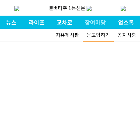
앨버타주 1등신문
뉴스
라이프
교차로
참여마당
업소록
자유게시판
묻고답하기
공지사항