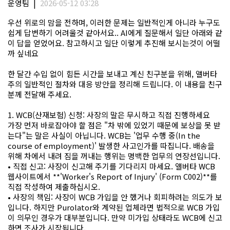
|
운영팀
2026-05-12 03:28
우선 위로의 맘을 전하며, 이러한 문제는 일반적인게 아니라 누구도
쉽게 답변하기 어려울것 같아서요.. AI에게 질문해서 일단 아래와 같
이 답을 얻었어요. 참고하시고 일단 이렇게 추진해 보시는것이 어떨
까 싶네요
한 달간 수입 없이 힘든 시간을 보내고 계신 친구분을 위해, 앨버타
주의 일반적인 절차와 대응 방안을 정리해 드립니다. 이 내용을 친구
분께 전달해 주세요.
1. WCB(산재보험) 신청: 사장의 말은 무시하고 직접 진행하세요
가장 먼저 바로잡아야 할 점은 "차 밖에 있었기 때문에 보상을 못 받
는다"는 말은 사실이 아닙니다. WCB는 '업무 수행 중(In the
course of employment)' 발생한 사고인가를 따집니다. 배송을
위해 차에서 내려 짐을 꺼내는 행위는 명백한 업무의 연장선입니다.
• 직접 신고: 사장이 신고해 주기를 기다리지 마세요. 앨버타 WCB
웹사이트에서 **'Worker's Report of Injury' (Form C002)**를
직접 작성하여 제출하십시오.
• 사장의 책임: 사장이 WCB 가입을 안 했거나 회피하려는 의도가 보
입니다. 하지만 Purolator와 계약된 업체라면 법적으로 WCB 가입
이 의무인 경우가 대부분입니다. 만약 미가입 상태라도 WCB에 신고
하면 조사가 시작됩니다.