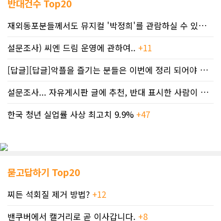
반대건수 Top20
재외동포분들께서도 뮤지컬 '박정희'를 관람하실 수 있도록 노력하겠습니..
설문조사) 씨엔 드림 운영에 관하여..
+11
[답글][답글]악플을 즐기는 분들은 이번에 정리 되어야 합니다.
설문조사... 자유게시판 글에 추천, 반대 표시한 사람이 누구인지 명단..
한국 청년 실업률 사상 최고치 9.9%
+47
묻고답하기 Top20
찌든 석회질 제거 방법?
+12
밴쿠버에서 캘거리로 곧 이사갑니다.
+8