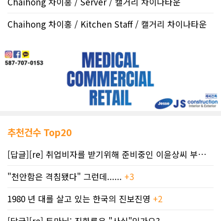
Chaihong 차이홍 / Server / 캘거리 차이나타운
Chaihong 차이홍 / Kitchen Staff / 캘거리 차이나타운
추천건수 Top20
[답글][re] 취업비자를 받기위해 준비중인 이윤상씨 부부께 드리는 편지
"천안함은 격침됐다" 그런데......
+3
1980 년 대를 살고 있는 한국의 진보진영
+2
[답글][re] 토마님: 진화론은 "사실"인가요?