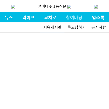
앨버타주 1등신문
뉴스
라이프
교차로
참여마당
업소록
자유게시판
묻고답하기
공지사항