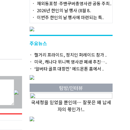
재외동포청·주밴쿠버총영사관 공동 주최..
2026년 한인의 날 행사 (8월 8..
이번주 한인의 날 행사에 마련되는 특..
주요뉴스
캘거리 프라이드, 정치인 퍼레이드 참가 ..
미국, 캐나다 위니펙 영사관 폐쇄 추진…..
‘알버타 골프 대항전’ 에드몬톤 홈에서 ..
탐방/인터뷰
국세청을 믿었을 뿐인데… 잘못은 왜 납세
자의 몫인가!..