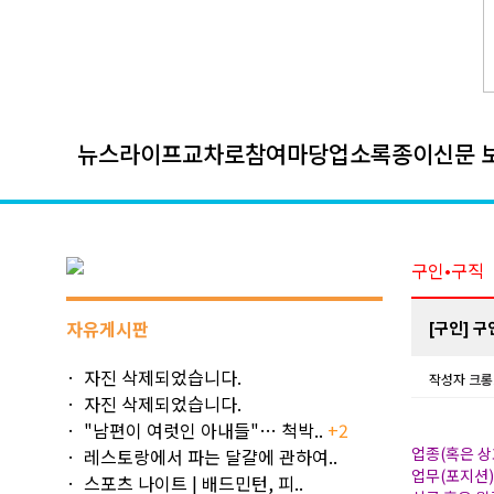
뉴스
라이프
교차로
참여마당
업소록
종이신문 
구인•구직
자유게시판
[구인] 구
자진 삭제되었습니다.
작성자
크롱
자진 삭제되었습니다.
"남편이 여럿인 아내들"… 척박..
+2
업종(혹은 상
레스토랑에서 파는 달걀에 관하여..
업무(포지션
스포츠 나이트 | 배드민턴, 피..