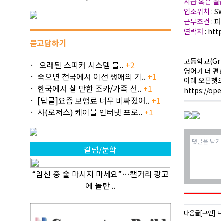
시급 혹은 
업소위치
: S
근무조건
: 
연락처
: ht
묻고답하기
고등학교(Gr
오래된 스피커 시스템 블..
+2
영어가 더 편
죽으면 천국에서 이전 생애의 기..
+1
아래 오픈쳇으
한국에서 살 만한 조카/가족 선..
+1
https://op
[답글]요즘 보험료 너무 비싸졌어..
+1
샤(로저스) 케이블 인터넷 프로..
+1
칼럼/문학
“임신 중 술 마시지 마세요”…캘거리 광고
에 놀란 ..
다음글
[구인] 브