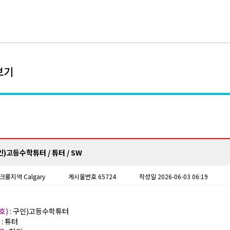
보기
인)고등수학튜터 / 튜터 / SW
크롱
지역 Calgary
게시물번호 65724
작성일 2026-06-03 06:19
호)
: 구인)고등수학튜터
)
: 튜터