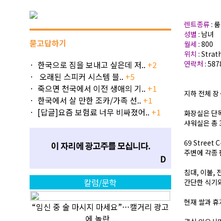
렌트종류
: 
성별
: 남녀
묻고답하기
월세
: 800
위치
: Strat
한국으로 짐을 보내고 싶은데 저..
+2
연락처
: 58
오래된 스피커 시스템 블..
+5
죽으면 천국에서 이전 생애의 기..
+1
지하 전체 장
한국에서 살 만한 조카/가족 선..
+1
[답글]요즘 보험료 너무 비싸졌어..
+1
화장실은 단
샤워실은 총 
69 Street
주변에 각종 
침대, 이불,
칼럼/문학
간단한 식기
현재 쌀과 휴
“임신 중 술 마시지 마세요”…캘거리 광고
에 놀란 ..