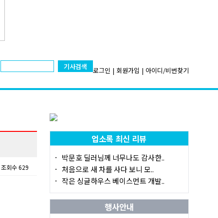
기사검색
로그인
|
회원가입
|
아이디/비번찾기
업소록 최신 리뷰
박문호 딜러님께 너무나도 감사한..
조회수 629
처음으로 새 차를 사다 보니 모..
작은 싱글하우스 베이스먼트 개발..
행사안내