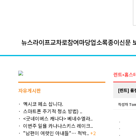
뉴스
라이프
교차로
참여마당
업소록
종이신문 
렌트•홈스
자유게시판
[렌트] 룸렌
멕시코 페소 삽니다.
작성자
Tom
스마트폰 주기적 청소 방법) ..
<굿네이버스 캐나다> 베네수엘라..
이번주 일욜 카나나스키스 레이크..
"남편이 여럿인 아내들"… 척박..
+2