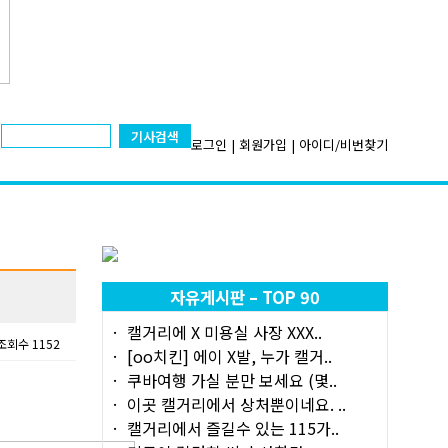
기사검색
로그인
|
회원가입
|
아이디/비번찾기
자유게시판 – TOP 90
캘거리에 X 미용실 사장 XXX..
조회수 1152
[oo치킨] 에이 X발, 누가 캘거..
쿠바여행 가실 분만 보세요 (몇..
이곳 캘거리에서 상처뿐이네요. ..
캘거리에서 즐길수 있는 115가..