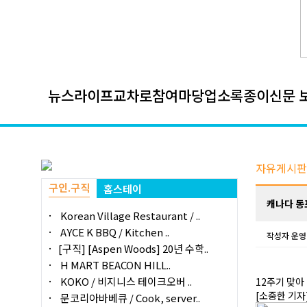
뉴스
라이프
교차로
참여마당
업소록
종이신문 
자유게시판
구인.구직
홈스테이
캐나다 동
Korean Village Restaurant / ..
AYCE K BBQ / Kitchen ..
작성자
운영
[구직] [Aspen Woods] 20년 수학..
H MART BEACON HILL..
KOKO / 비지니스 테이크오버 ..
12주기 맞아 
[소중한 기자
문코리아바베큐 / Cook, server..