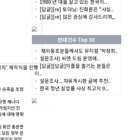
1980 년 대를 살고 있는 한국의..
[답글][re] 토마님: 진화론은 "사실..
[답글][re] 많은 관심에 감사드리며,..
반대건수 Top 30
재외동포분들께서도 뮤지컬 '박정희..
설문조사) 씨엔 드림 운영에..
[답글][답글]악플을 즐기는 분들은
벤치' 제막식을 진행
이..
설문조사... 자유게시판 글에 추천..
한국 청년 실업률 사상 최고치 9...
 유족을 초청
규명 캐나다
반가웠지만 진
혹에 대해 명확
임 동안 충분한
 모든 정부 문
처벌되지 않았