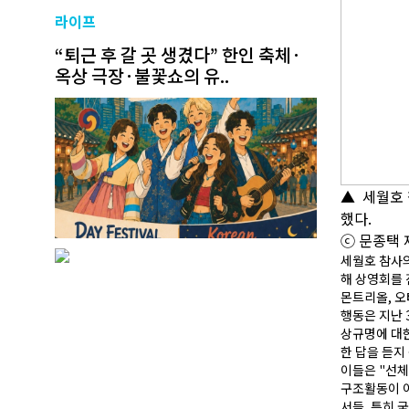
라이프
“퇴근 후 갈 곳 생겼다” 한인 축체·
옥상 극장·불꽃쇼의 유..
▲
세월호 
했다.
ⓒ 문종택 
세월호 참사의
해 상영회를 
몬트리올, 오
행동은 지난 
상규명에 대한
한 답을 듣지
이들은 "선체
구조활동이 이
서들, 특히 