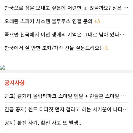
서 이뤄지기 때문에 임신 사실을 인지
공식 처리 목표인 6개월을 훌쩍 넘긴
하기 전인 극초기에 태아가 알코올에
한국으로 짐을 보내고 싶은데 저렴한 곳 있을까요? 짐은 큰 박스 2-3..
채 10개월째 아무런 조치도 취해지지
노출되기 쉽다.북미 임산부의 15.2%
않고 있다. 그 사이 억울하게 부과된 페
가 최근 30일 이내(6월 기준) 음주 경
오래된 스피커 시스템 블루투스 연결 문의
+5
널티는 눈덩이처럼 이자가 붙어 3,836
험이 있었다. 이 중 4.9%는 폭음한 것
달러로 불어났다. 이처럼 명백한 국세
으로 조사됐다. 영국 브리스톨 의과대
죽으면 천국에서 이전 생애의 기억은 그대로 남아 있나요? 아니면 사라지..
청의 실수 앞에서도 서류 처리를 마냥
학 연구진도 태아기 알코올 노출과 청
기다리며 불안감에 시달려야 하는 납
소년기 위험 행동의 연관성을 지적했
세자들의 속은 까맣게 타들어 간다. 철
한국에서 살 만한 조카/가족 선물 질문드려요!
+1
다.이에 따라 앨버타 보건당국은 임신
저한 기록과 전문가 교차 검증이 필수
기간 9개월 동안 금주를 유지하자는
인 시대이러한 국가 조세 시스템의 난
'Dry9' 캠페인을 꾸준히 진행하고 있
맥상 속에서 납세자들이 스스로를 보
다. 매년 9월 FASD 인식의 달에는 캘
호할 수 있는 방어권은 무엇일까. 세무
거리 타워를 붉은빛으로 밝히는 등 대
전문가들은 국세청과 통화할 때 반드
중 인식 개선 활동도 이어진다.■ "파
공지사항
시 상담원의 ID 번호, 통화 날짜 및 시
티인데 한 잔쯤"…보건계 "소량 노출
간, 그리고 대화의 상세 내용을 꼼꼼하
도 치명적"반면 앨버타주의 주류 및 대
게 기록해 둘 것을 강력히 권고한다. 추
마초 관련 제도는 접근성을 높이는 방
광고) 캘거리 올림픽파크 스마일 덴탈 + 런들혼 스마일 덴탈..
후 억울한 벌금이나 이자 면제를 국세
향으로 움직이고 있다. 주정부는 규제
청에 요청(Taxpayer relief
완화를 이유로 주류 판매 시작 시간을
긴급 공지) 렌트 디파짓 먼저 걸라고 하는 사기꾼이 나타났어요 절대 주..
mechanism)할 때 이 구체적인 기록
오전 6시로 앞당겼고, 대마초 농가 직
만이 유일한 방패막이가 되기 때문이
거래 제도인 '팜게이트(Farm-
공지) 환전 사기, 환전 사고 또 발생..
다. 세금 납부는 앨버타에 뿌리내린 시
gate)'를 도입해 구매 문턱을 낮췄다.
민들의 당연한 의무이지만, 정확한 가
여기에 대마초 합법화가 장기화되면서