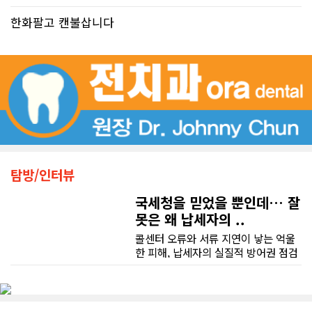
한화팔고 캔불삽니다
탐방/인터뷰
국세청을 믿었을 뿐인데… 잘
못은 왜 납세자의 ..
콜센터 오류와 서류 지연이 낳는 억울
한 피해, 납세자의 실질적 방어권 점검
(이은정 기자) 최근 연방 감사원
(Auditor General)과 납세자 옴부즈
맨(Taxpayers' Ombudsperson)이
연달아 발표한 보고서는 캐나다 국세