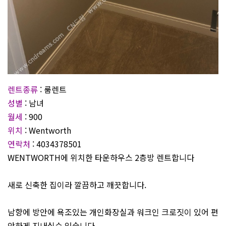
렌트종류
: 룸렌트
성별
: 남녀
월세
: 900
위치
: Wentworth
연락처
: 4034378501
WENTWORTH에 위치한 타운하우스 2층방 렌트합니다
새로 신축한 집이라 깔끔하고 깨끗합니다.
남향에 방안에 욕조있는 개인화장실과 워크인 크로짓이 있어 편
안하게 지내실수 있습니다.