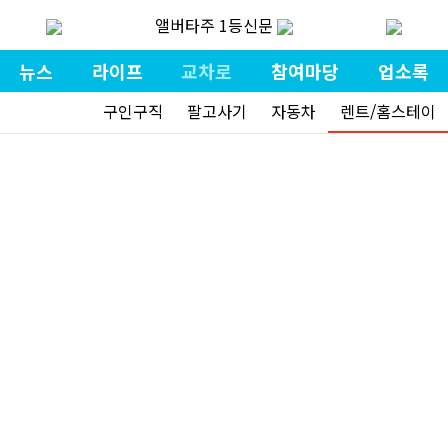
앨버타주 1등신문
뉴스
라이프
교차로
참여마당
업소록
구인구직
팔고사기
자동차
렌트/홈스테이