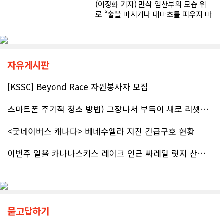
담 라인에 의존해서는 안 된다"라고 강
(이정화 기자) 만삭 임산부의 모습 위
베이스먼트 개발을 고민하시는 분들께 B&A를 자신 있게 추천드립니다.
하게 경고했다. 만약 상담원의 잘못된
로 “술을 마시거나 대마초를 피우지 마
조언을 믿고 세금을 누락했다면, 납세
세요”라는 문구가 등장한다. 캘거리 곳
자가 고의로 탈세를 저지른 것(중과실
곳에서 접할 수 있는 정부 공익광고다.
50% 페널티)으로 간주되지는 않더라
한국인 시각에서는 “왜 이런 당연한 내
도 미납된 세금 원금은 여전히 납부해
용을 세금까지 들여 광고할까”라는 의
야 한다. 국가 기관의 말을 믿은 소시민
문이 들 수 있다. 하지만 반복되는 이
자유게시판
이 온전한 법의 보호를 받지 못하는 현
메시지 뒤에는 앨버타가 오랫동안 대
실은국가 행정에 대한 근본적인 회의
응해온 태아알코올증후군(FASD) 문제
[KSSC] Beyond Race 자원봉사자 모집
감을 불러일으킨다. 서류 처리에만 10
가 자리하고 있다.■ 자폐증보다 흔한
개월, 고장 난 행정 시계와 억울한 페널
앨버타 고질병 'FASD' 20만 추정현재
스마트폰 주기적 청소 방법) 고장나서 부득이 새로 리셋했어요. 3일..
티부정확한 안내뿐만 아니라 기약 없
캐나다 전체 인구의 약 4%가 FASD를
는 업무 지연 현상도 시민들의 숨통을
겪고 있다. 이 중 앨버타 내 환자 규모
<굿네이버스 캐나다> 베네수엘라 지진 긴급구호 현황
조이는 요인이다. 최근 CBC 뉴스에 보
만 약 20만 명에 달하는 것으로 추정된
도된 노바스코샤주의 납세자 빌 비송
다. 이는 주내 자폐증과 뇌성마비, 다운
(Bill Bisson) 사례는 우리의 현실과
증후군 환자를 모두 합친 것보다 많은
이번주 일욜 카나나스키스 레이크 인근 싸레일 릿지 산행 하실분
맞닿아 있다. 국세청은 그의 2023년도
수치다. 전문가들은 FASD가 유행병
세금 평가 과정에서 소득 명세서를 중
수준으로 확산했지만 사회적 인프라가
복으로 계산하는 명백한 행정 오류를
턱없이 부족하다고 지적한다FASD 증
저질렀고, 그 결과 그에게 3,471달러
가세는 일상적 음주 문화와 연관이 있
의 억울한 페널티가 부과되었다. 그의
다. 캐나다 보건부에 따르면 현지 임신
묻고답하기
회계사는 즉각 국세청에 정정 및 페널
의 50~60%가 계획되지 않은 상태에
티 면제 요청을 접수했지만, 국세청의