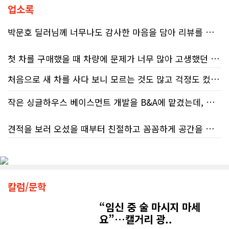
청(CRA)의 민원 대응 시스템이 사실상
업소록
마비 상태에 이르렀음을 여실히 보여
준다. 성실하게 납세의무를 다하고자
박문호 딜러님께 너무나도 감사한 마음을 담아 리뷰를 남깁니다.
하는 시민들에게 이러한 행정 공백은
단순한 불편을 넘어 큰 좌절감을 안겨
첫 차를 구매했을 때 차량에 문제가 너무 많아 고생했던 경험이 있어서, 이번에는 정말 신중하게 고민하고 꼼꼼하게 알아본 후 차를 구매하고 싶었습니다. 그러던 중 사우스포인트의 박문호 딜러님을 만나면서 그동안의 고민이 모두 해결되었습니다.
주고 있다.17%에 불과한 정답률, 맹
신이 부른 참담한 결과가장 충격적인
처음으로 새 차를 사다 보니 모르는 것도 많고 걱정도 컸는데 박문호 딜러님 덕분에 전 과정이 너무나 편안하고 만족스러웠습니다! 상담하는 내내 꼼꼼하게 설명해 주신 것은 물론, 복잡한 서류 절차와 차량 옵션 체크까지 세심하게 챙겨주셔서 마음이 정말 든든했습니다. 차량 출고 날에도 긴 시간 할애해 가며 기능을 친절하게 하나하나 설명해 주셔서 큰 도움이 되었는데요, 특히 정비사 출신이셔서 그런지 디테일한 부분까지 전문적으로 말씀해 주셔서 신뢰가 팍팍 갔습니다 ?? 다른분 리뷰에도 있지만 마지막에 "진짜 서비스는 이제부터 시작"이라는 진심어린 말씀에는 깊은 감동을 받았습니다. 앞으로 주변에 차 구매하려는 분이 있다면 무조건 박문호 딜러님 강력 추천입니다! 신경 써주셔서 진심으로 감사드리며, 늘 건강하시고 번창하시길 바랍니다 :)
대목은 국세청 상담원이 제공하는 정
처음 차량을 선택하는 과정부터 저에게 맞는 차량을 추천해 주셨고, 그 차량의 장단점과 다양한 기능까지 하나하나 자세하게 설명해 주셔서 큰 도움이 되었습니다. 원래는 새 차를 받기까지 4~5개월 정도 기다려야 한다고 들었는데, 딜러님의 노력 덕분에 한 달 만에 차량을 받을 수 있었습니다.
보의 질적 저하다. 캐런 호건(Karen
Hogan) 연방 감사원장의 최신 보고서
작은 싱글하우스 베이스먼트 개발을 B&A에 맡겼는데, 처음부터 끝까지 정말 만족스러운 경험이었습니다.
에 따르면, 2025년 2월부터 5월 사이
차량을 인수하는 날에도 시간이 오래 걸렸음에도 불구하고 모든 기능을 하나씩 직접 설명해 주시고, 앞으로 차량을 관리하면서 꼭 확인해야 할 부분과 유용한 팁까지 꼼꼼하게 알려주셨습니다. 차에 대해 잘 모르는 저에게는 정말 큰 도움이 되었습니다.
진행된 테스트에서 개인 세무 관련 일
견적을 보러 오셨을 때부터 친절하고 꼼꼼하게 공간을 확인해 주셨고, 여러 옵션이 포함된 견적 금액도 다른 업체들과 비교했을 때 매우 합리적이었습니다.
반 질문에 대해 상담원이 올바른 답변
또한 기존 차량을 개인 거래로 판매해야 했는데, 처음 해보는 일이라 어떻게 진행해야 할지 막막했습니다. 사실 차량 판매와는 직접 관련이 없는 부분임에도 불구하고, 제 질문 하나하나에 친절하게 답해 주시며 마치 본인의 일처럼 적극적으로 도와주셨습니다. 덕분에 개인 거래도 무사히 마칠 수 있었습니다.
을 제공한 비율은 고작 17%에 불과했
다. 문제는 국세청의 잘못된 안내를 믿
저희 집은 사이드 도어가 없어 작업하시기 불편하셨을 텐데도 항상 밝은 모습으로 오셔서 성실하게 작업해 주셨습니다. 공사 중에도 진행 상황과 앞으로의 작업 계획을 수시로 자세히 설명해 주셔서 믿고 맡길 수 있었고, 세심한 소통에 큰 만족을 느꼈습니다.
고 따랐다가 피해를 보더라도, 그 책임
그동안 만났던 딜러분들은 차량을 판매하는 데 집중하시는 경우가 많았는데, 박문호 딜러님은 고객의 입장에서 무엇이 가장 좋은 선택인지 먼저 생각해 주셨습니다. 마치 가족을 대하듯 작은 부분까지 세심하게 챙겨 주시는 모습에 큰 감동을 받았습니다.
은 고스란히 납세자가 져야 한다는 점
공사가 끝난 후에는 마무리 점검까지 꼼꼼하게 진행해 주시는 모습에서 전문성과 책임감을 느낄 수 있었습니다.
이다. 조세 전문 변호사 데이비드 로트
칼럼/문학
좋은 차를 구매할 수 있도록 끝까지 최선을 다해 주시고, 늘 친절하고 세심하게 도와주신 박문호 딜러님께 진심으로 감사드립니다. 주변에 차량 구매를 고민하는 분이 있다면 자신 있게 추천드리고 싶은 최고의 딜러님입니다.
플라이쉬(David Rotfleisch)는 언론
인터뷰를 통해 "소득세법상 정확한 세
“임신 중 술 마시지 마세
무엇보다 작은 베이스먼트 공간을 밝고 깔끔하면서도 가족 모두가 편하게 사용할 수 있는 공간으로 완성해 주셔서 정말 만족합니다. 특히 아이들과 함께 즐겁게 시간을 보낼 수 있는 공간이 되어 더욱 뜻깊습니다.
금 신고의 책임은 전적으로 납세자에
요”…캘거리 광..
게 있으며, 오류가 잦은 국세청 일반 상