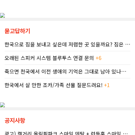
수치다. 전문가들은 FASD가 유행병
채 10개월째 아무런 조치도 취해지지
수준으로 확산했지만 사회적 인프라가
않고 있다. 그 사이 억울하게 부과된 페
턱없이 부족하다고 지적한다FASD 증
널티는 눈덩이처럼 이자가 붙어 3,836
가세는 일상적 음주 문화와 연관이 있
달러로 불어났다. 이처럼 명백한 국세
다. 캐나다 보건부에 따르면 현지 임신
청의 실수 앞에서도 서류 처리를 마냥
묻고답하기
의 50~60%가 계획되지 않은 상태에
기다리며 불안감에 시달려야 하는 납
서 이뤄지기 때문에 임신 사실을 인지
세자들의 속은 까맣게 타들어 간다. 철
하기 전인 극초기에 태아가 알코올에
한국으로 짐을 보내고 싶은데 저렴한 곳 있을까요? 짐은 큰 박스 2-3..
저한 기록과 전문가 교차 검증이 필수
노출되기 쉽다.북미 임산부의 15.2%
인 시대이러한 국가 조세 시스템의 난
가 최근 30일 이내(6월 기준) 음주 경
맥상 속에서 납세자들이 스스로를 보
오래된 스피커 시스템 블루투스 연결 문의
+6
험이 있었다. 이 중 4.9%는 폭음한 것
호할 수 있는 방어권은 무엇일까. 세무
으로 조사됐다. 영국 브리스톨 의과대
전문가들은 국세청과 통화할 때 반드
죽으면 천국에서 이전 생애의 기억은 그대로 남아 있나요? 아니면 사라지..
학 연구진도 태아기 알코올 노출과 청
시 상담원의 ID 번호, 통화 날짜 및 시
소년기 위험 행동의 연관성을 지적했
간, 그리고 대화의 상세 내용을 꼼꼼하
한국에서 살 만한 조카/가족 선물 질문드려요!
+1
다.이에 따라 앨버타 보건당국은 임신
게 기록해 둘 것을 강력히 권고한다. 추
기간 9개월 동안 금주를 유지하자는
후 억울한 벌금이나 이자 면제를 국세
'Dry9' 캠페인을 꾸준히 진행하고 있
청에 요청(Taxpayer relief
다. 매년 9월 FASD 인식의 달에는 캘
mechanism)할 때 이 구체적인 기록
거리 타워를 붉은빛으로 밝히는 등 대
만이 유일한 방패막이가 되기 때문이
중 인식 개선 활동도 이어진다.■ "파
다. 세금 납부는 앨버타에 뿌리내린 시
공지사항
티인데 한 잔쯤"…보건계 "소량 노출
민들의 당연한 의무이지만, 정확한 가
도 치명적"반면 앨버타주의 주류 및 대
이드라인을 제시하는 것은 국가의 기
마초 관련 제도는 접근성을 높이는 방
광고) 캘거리 올림픽파크 스마일 덴탈 + 런들혼 스마일 덴탈..