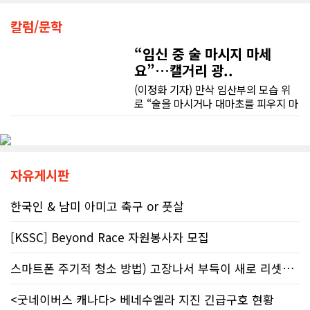
조언을 믿고 세금을 누락했다면, 납세
차량을 인수하는 날에도 시간이 오래 걸렸음에도 불구하고 모든 기능을 하나씩 직접 설명해 주시고, 앞으로 차량을 관리하면서 꼭 확인해야 할 부분과 유용한 팁까지 꼼꼼하게 알려주셨습니다. 차에 대해 잘 모르는 저에게는 정말 큰 도움이 되었습니다.
칼럼/문학
자가 고의로 탈세를 저지른 것(중과실
50% 페널티)으로 간주되지는 않더라
“임신 중 술 마시지 마세
도 미납된 세금 원금은 여전히 납부해
또한 기존 차량을 개인 거래로 판매해야 했는데, 처음 해보는 일이라 어떻게 진행해야 할지 막막했습니다. 사실 차량 판매와는 직접 관련이 없는 부분임에도 불구하고, 제 질문 하나하나에 친절하게 답해 주시며 마치 본인의 일처럼 적극적으로 도와주셨습니다. 덕분에 개인 거래도 무사히 마칠 수 있었습니다.
야 한다. 국가 기관의 말을 믿은 소시민
요”…캘거리 광..
이 온전한 법의 보호를 받지 못하는 현
(이정화 기자) 만삭 임산부의 모습 위
그동안 만났던 딜러분들은 차량을 판매하는 데 집중하시는 경우가 많았는데, 박문호 딜러님은 고객의 입장에서 무엇이 가장 좋은 선택인지 먼저 생각해 주셨습니다. 마치 가족을 대하듯 작은 부분까지 세심하게 챙겨 주시는 모습에 큰 감동을 받았습니다.
실은국가 행정에 대한 근본적인 회의
로 “술을 마시거나 대마초를 피우지 마
감을 불러일으킨다. 서류 처리에만 10
세요”라는 문구가 등장한다. 캘거리 곳
개월, 고장 난 행정 시계와 억울한 페널
좋은 차를 구매할 수 있도록 끝까지 최선을 다해 주시고, 늘 친절하고 세심하게 도와주신 박문호 딜러님께 진심으로 감사드립니다. 주변에 차량 구매를 고민하는 분이 있다면 자신 있게 추천드리고 싶은 최고의 딜러님입니다.
곳에서 접할 수 있는 정부 공익광고다.
티부정확한 안내뿐만 아니라 기약 없
한국인 시각에서는 “왜 이런 당연한 내
는 업무 지연 현상도 시민들의 숨통을
용을 세금까지 들여 광고할까”라는 의
조이는 요인이다. 최근 CBC 뉴스에 보
문이 들 수 있다. 하지만 반복되는 이
자유게시판
도된 노바스코샤주의 납세자 빌 비송
메시지 뒤에는 앨버타가 오랫동안 대
(Bill Bisson) 사례는 우리의 현실과
응해온 태아알코올증후군(FASD) 문제
한국인 & 남미 아미고 축구 or 풋살
맞닿아 있다. 국세청은 그의 2023년도
가 자리하고 있다.■ 자폐증보다 흔한
세금 평가 과정에서 소득 명세서를 중
앨버타 고질병 'FASD' 20만 추정현재
복으로 계산하는 명백한 행정 오류를
[KSSC] Beyond Race 자원봉사자 모집
캐나다 전체 인구의 약 4%가 FASD를
저질렀고, 그 결과 그에게 3,471달러
겪고 있다. 이 중 앨버타 내 환자 규모
의 억울한 페널티가 부과되었다. 그의
스마트폰 주기적 청소 방법) 고장나서 부득이 새로 리셋했어요. 3일..
만 약 20만 명에 달하는 것으로 추정된
회계사는 즉각 국세청에 정정 및 페널
다. 이는 주내 자폐증과 뇌성마비, 다운
티 면제 요청을 접수했지만, 국세청의
증후군 환자를 모두 합친 것보다 많은
<굿네이버스 캐나다> 베네수엘라 지진 긴급구호 현황
공식 처리 목표인 6개월을 훌쩍 넘긴