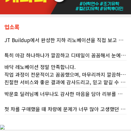
마비 상태에 이르렀음을 여실히 보여
준다. 성실하게 납세의무를 다하고자
하는 시민들에게 이러한 행정 공백은
단순한 불편을 넘어 큰 좌절감을 안겨
주고 있다.17%에 불과한 정답률, 맹
업소록
신이 부른 참담한 결과가장 충격적인
대목은 국세청 상담원이 제공하는 정
JT Buildup에서 완성한 지하 리노베이션을 직접 보고 정말 완전 감동 깊었습니다. 단순히 공간을 새롭게 바꾼 정도가 아니라, 공간의 활용도와 전체적인 분위기까지 세심하게 고려해서 완전히 4성급 호텔 버금가는 새로운 공간으로 만들어 놓았더라고요.
보의 질적 저하다. 캐런 호건(Karen
Hogan) 연방 감사원장의 최신 보고서
에 따르면, 2025년 2월부터 5월 사이
특히 마감 하나하나가 깔끔하고 디테일이 꼼꼼해서 눈에 보이는 부분뿐만 아니라 보이지 않는 부분까지 신경 써서 시공해거 100프로 신뢰가 느껴졌습니다. 전체적인 완성도도 기대 이상이었고, 정말 놀라웠어요.
진행된 테스트에서 개인 세무 관련 일
반 질문에 대해 상담원이 올바른 답변
바닥 레노베이션 정말 만족합니다.
리노베이션은 정말 믿을 만한 업체에 맡겨야 해요. JT Buildup이라면 믿고 맡길 수 있겠다는 생각이 들었습니다. 집 리노베이션이나 지하 공간 공사를 계획하고 계신 분들께 자신 있게 추천하고 싶습니다.
을 제공한 비율은 고작 17%에 불과했
작업 과정이 전문적이고 꼼꼼했으며, 마무리까지 깔끔하게 해주셨습니다.
다. 문제는 국세청의 잘못된 안내를 믿
친절한 서비스와 좋은 결과에 감사드리고, 믿고 맡길 수 있는 업체라 추천합니다.
고 따랐다가 피해를 보더라도, 그 책임
은 고스란히 납세자가 져야 한다는 점
박문호 딜러님께 너무나도 감사한 마음을 담아 리뷰를 남깁니다.
이다. 조세 전문 변호사 데이비드 로트
플라이쉬(David Rotfleisch)는 언론
인터뷰를 통해 "소득세법상 정확한 세
첫 차를 구매했을 때 차량에 문제가 너무 많아 고생했던 경험이 있어서, 이번에는 정말 신중하게 고민하고 꼼꼼하게 알아본 후 차를 구매하고 싶었습니다. 그러던 중 사우스포인트의 박문호 딜러님을 만나면서 그동안의 고민이 모두 해결되었습니다.
금 신고의 책임은 전적으로 납세자에
게 있으며, 오류가 잦은 국세청 일반 상
처음 차량을 선택하는 과정부터 저에게 맞는 차량을 추천해 주셨고, 그 차량의 장단점과 다양한 기능까지 하나하나 자세하게 설명해 주셔서 큰 도움이 되었습니다. 원래는 새 차를 받기까지 4~5개월 정도 기다려야 한다고 들었는데, 딜러님의 노력 덕분에 한 달 만에 차량을 받을 수 있었습니다.
담 라인에 의존해서는 안 된다"라고 강
하게 경고했다. 만약 상담원의 잘못된