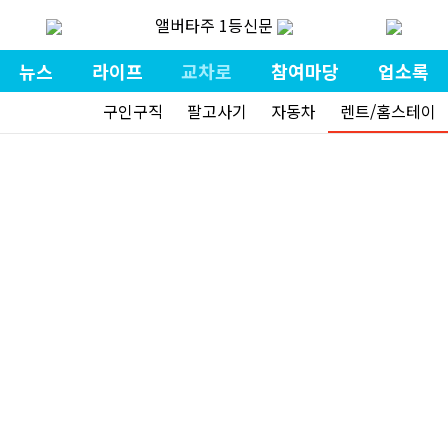
앨버타주 1등신문
뉴스
라이프
교차로
참여마당
업소록
구인구직
팔고사기
자동차
렌트/홈스테이