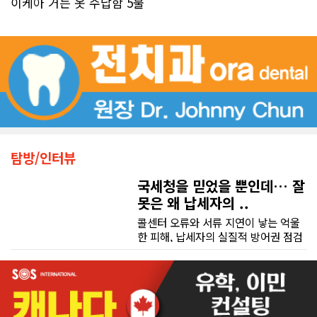
이케아 거는 옷 수납함 5불
탐방/인터뷰
국세청을 믿었을 뿐인데… 잘
못은 왜 납세자의 ..
콜센터 오류와 서류 지연이 낳는 억울
한 피해, 납세자의 실질적 방어권 점검
(이은정 기자) 최근 연방 감사원
(Auditor General)과 납세자 옴부즈
맨(Taxpayers' Ombudsperson)이
연달아 발표한 보고서는 캐나다 국세
청(CRA)의 민원 대응 시스템이 사실상