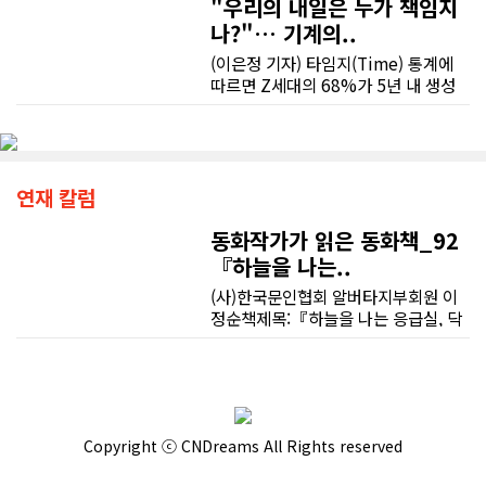
"우리의 내일은 누가 책임지
나?"… 기계의..
(이은정 기자) 타임지(Time) 통계에
따르면 Z세대의 68%가 5년 내 생성
형 기술에 의한 엔트리 레벨 일자리 감
소를 크게 걱정하고 있다. 특히 대학 현
장에서는 불완전한 탐지 소프트웨어로
인해 순수 창작물이 표절로 둔갑하는
억울한 사례가 속출하며 40% 이상의
연재 칼럼
학생이 심각한 스트레스에 시달린다.
최근 캘거리 대학교와 앨버타 대학교
동화작가가 읽은 동화책_92
등 캐나다 현지 캠퍼스에서도 신뢰할
『하늘을 나는..
수 없는 탐지 기술과 대학 측의 일방적
(사)한국문인협회 알버타지부회원 이
인 규제에 대한 학생들의 비판이 거세
정순책제목:『하늘을 나는 응급실, 닥
지고 있다. 나아가 조작된 딥페이크가
터 헬기』지은이:서동애그림:신외근출
선거의 공정성마저 위협한다는 불안감
판사:하늘우물1분 1초를 다투는 생명
이 증폭되면서, 청년 세대는 기술의 상
의 위급한 상황, 닥터헬기를 아시나요?
업적 폭주를 막을 투명하고 즉각적인
하늘에서 들려오는 거친 헬기 소리가
법적 안전장치 마련을 사회에 강하게
"오늘도 누군가가 무사히 살아났구
요구하고 나섰다.캠퍼스를 나서는 청
Copyright ⓒ CNDreams All Rights reserved
나!" 하는 안도의 소리로 바뀌는 마법
년들의 어깨가 그 어느 때보다 무겁다.
같은 동화, 《하늘을 나는 응급실, 닥
졸업장 잉크가 채 마르기도 전에 이들