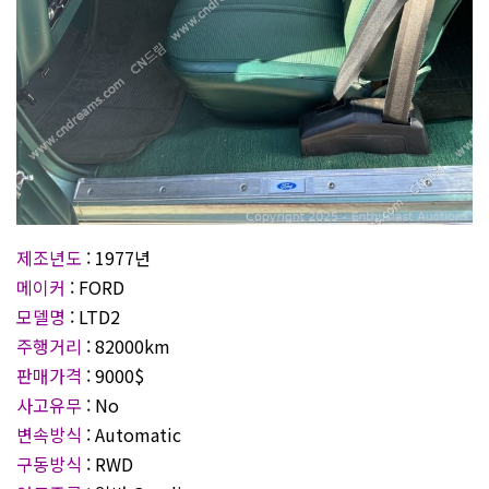
제조년도
: 1977년
메이커
: FORD
모델명
: LTD2
주행거리
: 82000km
판매가격
: 9000$
사고유무
: No
변속방식
: Automatic
구동방식
: RWD