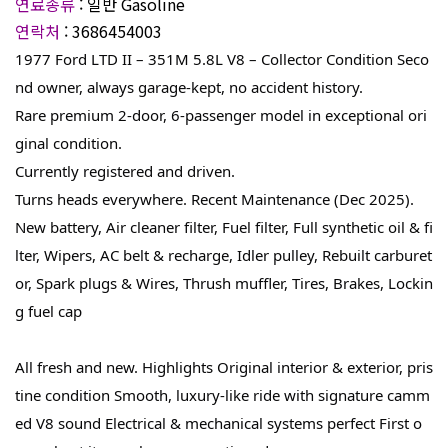
연료종류
: 일반 Gasoline
연락처
: 3686454003
1977 Ford LTD II – 351M 5.8L V8 – Collector Condition Seco
nd owner, always garage-kept, no accident history.
Rare premium 2-door, 6-passenger model in exceptional ori
ginal condition.
Currently registered and driven.
Turns heads everywhere. Recent Maintenance (Dec 2025).
New battery, Air cleaner filter, Fuel filter, Full synthetic oil & fi
lter, Wipers, AC belt & recharge, Idler pulley, Rebuilt carburet
or, Spark plugs & Wires, Thrush muffler, Tires, Brakes, Lockin
g fuel cap
All fresh and new. Highlights Original interior & exterior, pris
tine condition Smooth, luxury-like ride with signature camm
ed V8 sound Electrical & mechanical systems perfect First o