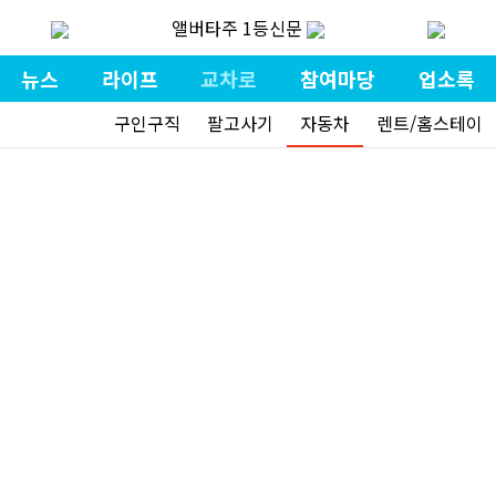
앨버타주 1등신문
뉴스
라이프
교차로
참여마당
업소록
구인구직
팔고사기
자동차
렌트/홈스테이