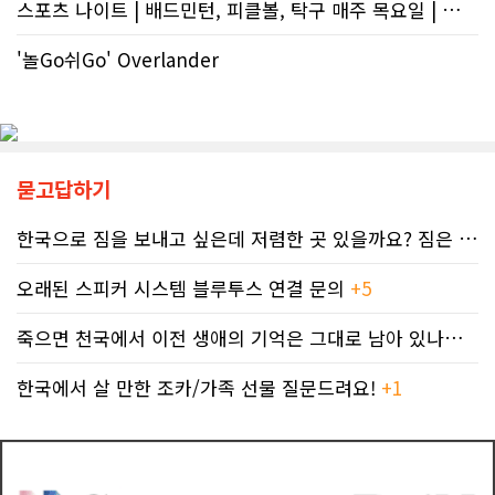
스포츠 나이트 | 배드민턴, 피클볼, 탁구 매주 목요일 | 🏸🏓
조이는 요인이다. 최근 CBC 뉴스에 보
만 약 20만 명에 달하는 것으로 추정된
도된 노바스코샤주의 납세자 빌 비송
다. 이는 주내 자폐증과 뇌성마비, 다운
(Bill Bisson) 사례는 우리의 현실과
증후군 환자를 모두 합친 것보다 많은
'놀Go쉬Go' Overlander
맞닿아 있다. 국세청은 그의 2023년도
수치다. 전문가들은 FASD가 유행병
세금 평가 과정에서 소득 명세서를 중
수준으로 확산했지만 사회적 인프라가
복으로 계산하는 명백한 행정 오류를
턱없이 부족하다고 지적한다FASD 증
저질렀고, 그 결과 그에게 3,471달러
가세는 일상적 음주 문화와 연관이 있
의 억울한 페널티가 부과되었다. 그의
다. 캐나다 보건부에 따르면 현지 임신
묻고답하기
회계사는 즉각 국세청에 정정 및 페널
의 50~60%가 계획되지 않은 상태에
티 면제 요청을 접수했지만, 국세청의
서 이뤄지기 때문에 임신 사실을 인지
공식 처리 목표인 6개월을 훌쩍 넘긴
하기 전인 극초기에 태아가 알코올에
한국으로 짐을 보내고 싶은데 저렴한 곳 있을까요? 짐은 큰 박스 2-3..
채 10개월째 아무런 조치도 취해지지
노출되기 쉽다.북미 임산부의 15.2%
않고 있다. 그 사이 억울하게 부과된 페
가 최근 30일 이내(6월 기준) 음주 경
오래된 스피커 시스템 블루투스 연결 문의
+5
널티는 눈덩이처럼 이자가 붙어 3,836
험이 있었다. 이 중 4.9%는 폭음한 것
달러로 불어났다. 이처럼 명백한 국세
으로 조사됐다. 영국 브리스톨 의과대
죽으면 천국에서 이전 생애의 기억은 그대로 남아 있나요? 아니면 사라지..
청의 실수 앞에서도 서류 처리를 마냥
학 연구진도 태아기 알코올 노출과 청
기다리며 불안감에 시달려야 하는 납
소년기 위험 행동의 연관성을 지적했
세자들의 속은 까맣게 타들어 간다. 철
한국에서 살 만한 조카/가족 선물 질문드려요!
+1
다.이에 따라 앨버타 보건당국은 임신
저한 기록과 전문가 교차 검증이 필수
기간 9개월 동안 금주를 유지하자는
인 시대이러한 국가 조세 시스템의 난
'Dry9' 캠페인을 꾸준히 진행하고 있
맥상 속에서 납세자들이 스스로를 보
다. 매년 9월 FASD 인식의 달에는 캘
호할 수 있는 방어권은 무엇일까. 세무
거리 타워를 붉은빛으로 밝히는 등 대