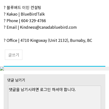
? 블루버드 이민 컨설팅
? Kakao | BlueBirdTalk
? Phone | 604-329-4766
? Email | Kindness@canadabluebird.com
? Office | 4710 Kingsway (Unit 2132), Burnaby, BC
글쓰기
댓글 남기기