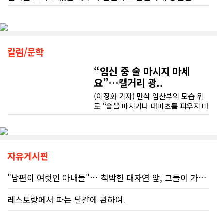
또한 기존 차량을 개인 거래로 판매해야 했는데, 처음 해보는 일이라 어떻게 진행해야 할지 막막했습니다. 사실 차량 판매와는 직접 관련이 없는 부분임에도 불구하고, 제 질문 하나하나에 친절하게 답해 주시며 마치 본인의 일처럼 적극적으로 도와주셨습니다. 덕분에 개인 거래도 무사히 마칠 수 있었습니다.
을 제공한 비율은 고작 17%에 불과했
다. 문제는 국세청의 잘못된 안내를 믿
저희 집은 사이드 도어가 없어 작업하시기 불편하셨을 텐데도 항상 밝은 모습으로 오셔서 성실하게 작업해 주셨습니다. 공사 중에도 진행 상황과 앞으로의 작업 계획을 수시로 자세히 설명해 주셔서 믿고 맡길 수 있었고, 세심한 소통에 큰 만족을 느꼈습니다.
고 따랐다가 피해를 보더라도, 그 책임
그동안 만났던 딜러분들은 차량을 판매하는 데 집중하시는 경우가 많았는데, 박문호 딜러님은 고객의 입장에서 무엇이 가장 좋은 선택인지 먼저 생각해 주셨습니다. 마치 가족을 대하듯 작은 부분까지 세심하게 챙겨 주시는 모습에 큰 감동을 받았습니다.
은 고스란히 납세자가 져야 한다는 점
공사가 끝난 후에는 마무리 점검까지 꼼꼼하게 진행해 주시는 모습에서 전문성과 책임감을 느낄 수 있었습니다.
이다. 조세 전문 변호사 데이비드 로트
칼럼/문학
좋은 차를 구매할 수 있도록 끝까지 최선을 다해 주시고, 늘 친절하고 세심하게 도와주신 박문호 딜러님께 진심으로 감사드립니다. 주변에 차량 구매를 고민하는 분이 있다면 자신 있게 추천드리고 싶은 최고의 딜러님입니다.
플라이쉬(David Rotfleisch)는 언론
인터뷰를 통해 "소득세법상 정확한 세
“임신 중 술 마시지 마세
무엇보다 작은 베이스먼트 공간을 밝고 깔끔하면서도 가족 모두가 편하게 사용할 수 있는 공간으로 완성해 주셔서 정말 만족합니다. 특히 아이들과 함께 즐겁게 시간을 보낼 수 있는 공간이 되어 더욱 뜻깊습니다.
금 신고의 책임은 전적으로 납세자에
요”…캘거리 광..
게 있으며, 오류가 잦은 국세청 일반 상
담 라인에 의존해서는 안 된다"라고 강
(이정화 기자) 만삭 임산부의 모습 위
베이스먼트 개발을 고민하시는 분들께 B&A를 자신 있게 추천드립니다.
하게 경고했다. 만약 상담원의 잘못된
로 “술을 마시거나 대마초를 피우지 마
조언을 믿고 세금을 누락했다면, 납세
세요”라는 문구가 등장한다. 캘거리 곳
자가 고의로 탈세를 저지른 것(중과실
곳에서 접할 수 있는 정부 공익광고다.
50% 페널티)으로 간주되지는 않더라
한국인 시각에서는 “왜 이런 당연한 내
도 미납된 세금 원금은 여전히 납부해
용을 세금까지 들여 광고할까”라는 의
야 한다. 국가 기관의 말을 믿은 소시민
문이 들 수 있다. 하지만 반복되는 이
자유게시판
이 온전한 법의 보호를 받지 못하는 현
메시지 뒤에는 앨버타가 오랫동안 대
실은국가 행정에 대한 근본적인 회의
응해온 태아알코올증후군(FASD) 문제
"남편이 여럿인 아내들"… 척박한 대자연 앞, 그들이 가족을 지켜낸 기..
감을 불러일으킨다. 서류 처리에만 10
가 자리하고 있다.■ 자폐증보다 흔한
개월, 고장 난 행정 시계와 억울한 페널
앨버타 고질병 'FASD' 20만 추정현재
레스토랑에서 파는 달걀에 관하여.
티부정확한 안내뿐만 아니라 기약 없
캐나다 전체 인구의 약 4%가 FASD를
는 업무 지연 현상도 시민들의 숨통을
겪고 있다. 이 중 앨버타 내 환자 규모