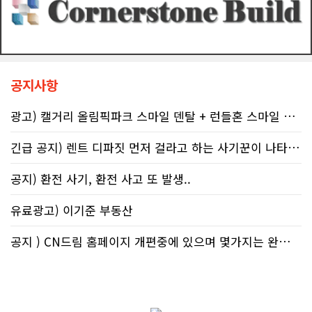
전문가들은 국세청과 통화할 때 반드
중 인식 개선 활동도 이어진다.■ "파
시 상담원의 ID 번호, 통화 날짜 및 시
티인데 한 잔쯤"…보건계 "소량 노출
간, 그리고 대화의 상세 내용을 꼼꼼하
도 치명적"반면 앨버타주의 주류 및 대
게 기록해 둘 것을 강력히 권고한다. 추
마초 관련 제도는 접근성을 높이는 방
후 억울한 벌금이나 이자 면제를 국세
향으로 움직이고 있다. 주정부는 규제
청에 요청(Taxpayer relief
완화를 이유로 주류 판매 시작 시간을
공지사항
mechanism)할 때 이 구체적인 기록
오전 6시로 앞당겼고, 대마초 농가 직
만이 유일한 방패막이가 되기 때문이
거래 제도인 '팜게이트(Farm-
다. 세금 납부는 앨버타에 뿌리내린 시
gate)'를 도입해 구매 문턱을 낮췄다.
광고) 캘거리 올림픽파크 스마일 덴탈 + 런들혼 스마일 덴탈..
민들의 당연한 의무이지만, 정확한 가
여기에 대마초 합법화가 장기화되면서
이드라인을 제시하는 것은 국가의 기
젊은 임산부들 사이에서는 대마초를
긴급 공지) 렌트 디파짓 먼저 걸라고 하는 사기꾼이 나타났어요 절대 주..
본 역할이다. 무너진 행정 시스템이 정
태아에게 유해한 약물이 아닌, 입덧과
상화되기 전까지, 맹목적인 신뢰를 거
불안을 달래주는 ‘천연 허브’ 정도로 가
공지) 환전 사기, 환전 사고 또 발생..
두고 회계 전문가의 교차 검증을 통해
볍게 인지하는 정서가 확산하고 있다
스스로 자구책을 마련해야 할 것이다.
는 분석도 나온다.이러한 인식 차이는
유료광고) 이기준 부동산
현지 온라인 공간에서도 확인된다. 최
근 레딧 캘거리 채널에는 "임신 중 가
벼운 음주는 태아에게 무해하고 오히
공지 ) CN드림 홈페이지 개편중에 있으며 몇가지는 완료했습니다.
려 엄마의 스트레스를 조절하는 데 도
움이 된다"는 일부 영미권 서적의 주장
을 인용하며 음주를 정당화하려는 예
비 부모들의 글이 꾸준히 올라온다.반
면 정부의 직설적인 공익광고를 옹호