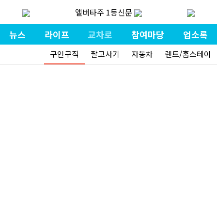
앨버타주 1등신문
뉴스
라이프
교차로
참여마당
업소록
구인구직
팔고사기
자동차
렌트/홈스테이