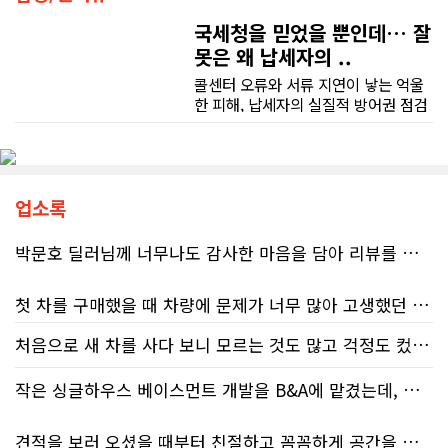
국세청을 믿었을 뿐인데… 잘
못은 왜 납세자의 ..
콜센터 오류와 서류 지연이 낳는 억울
한 피해, 납세자의 실질적 방어권 점검
(이은정 기자) 최근 연방 감사원
(Auditor General)과 납세자 옴부즈
맨(Taxpayers' Ombudsperson)이
연달아 발표한 보고서는 캐나다 국세
청(CRA)의 민원 대응 시스템이 사실상
업소록
마비 상태에 이르렀음을 여실히 보여
준다. 성실하게 납세의무를 다하고자
박문호 딜러님께 너무나도 감사한 마음을 담아 리뷰를 남깁니다.
하는 시민들에게 이러한 행정 공백은
단순한 불편을 넘어 큰 좌절감을 안겨
첫 차를 구매했을 때 차량에 문제가 너무 많아 고생했던 경험이 있어서, 이번에는 정말 신중하게 고민하고 꼼꼼하게 알아본 후 차를 구매하고 싶었습니다. 그러던 중 사우스포인트의 박문호 딜러님을 만나면서 그동안의 고민이 모두 해결되었습니다.
주고 있다.17%에 불과한 정답률, 맹
신이 부른 참담한 결과가장 충격적인
처음으로 새 차를 사다 보니 모르는 것도 많고 걱정도 컸는데 박문호 딜러님 덕분에 전 과정이 너무나 편안하고 만족스러웠습니다! 상담하는 내내 꼼꼼하게 설명해 주신 것은 물론, 복잡한 서류 절차와 차량 옵션 체크까지 세심하게 챙겨주셔서 마음이 정말 든든했습니다. 차량 출고 날에도 긴 시간 할애해 가며 기능을 친절하게 하나하나 설명해 주셔서 큰 도움이 되었는데요, 특히 정비사 출신이셔서 그런지 디테일한 부분까지 전문적으로 말씀해 주셔서 신뢰가 팍팍 갔습니다 ?? 다른분 리뷰에도 있지만 마지막에 "진짜 서비스는 이제부터 시작"이라는 진심어린 말씀에는 깊은 감동을 받았습니다. 앞으로 주변에 차 구매하려는 분이 있다면 무조건 박문호 딜러님 강력 추천입니다! 신경 써주셔서 진심으로 감사드리며, 늘 건강하시고 번창하시길 바랍니다 :)
대목은 국세청 상담원이 제공하는 정
처음 차량을 선택하는 과정부터 저에게 맞는 차량을 추천해 주셨고, 그 차량의 장단점과 다양한 기능까지 하나하나 자세하게 설명해 주셔서 큰 도움이 되었습니다. 원래는 새 차를 받기까지 4~5개월 정도 기다려야 한다고 들었는데, 딜러님의 노력 덕분에 한 달 만에 차량을 받을 수 있었습니다.
보의 질적 저하다. 캐런 호건(Karen
Hogan) 연방 감사원장의 최신 보고서
작은 싱글하우스 베이스먼트 개발을 B&A에 맡겼는데, 처음부터 끝까지 정말 만족스러운 경험이었습니다.
에 따르면, 2025년 2월부터 5월 사이
차량을 인수하는 날에도 시간이 오래 걸렸음에도 불구하고 모든 기능을 하나씩 직접 설명해 주시고, 앞으로 차량을 관리하면서 꼭 확인해야 할 부분과 유용한 팁까지 꼼꼼하게 알려주셨습니다. 차에 대해 잘 모르는 저에게는 정말 큰 도움이 되었습니다.
진행된 테스트에서 개인 세무 관련 일
견적을 보러 오셨을 때부터 친절하고 꼼꼼하게 공간을 확인해 주셨고, 여러 옵션이 포함된 견적 금액도 다른 업체들과 비교했을 때 매우 합리적이었습니다.
반 질문에 대해 상담원이 올바른 답변