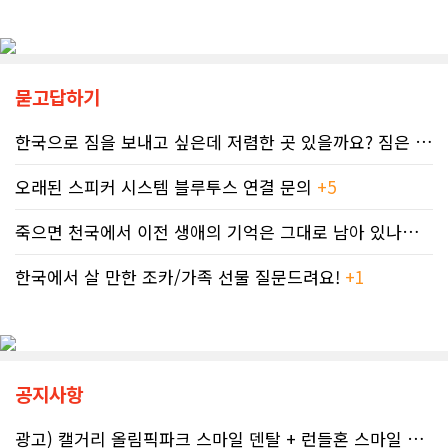
티 면제 요청을 접수했지만, 국세청의
서 이뤄지기 때문에 임신 사실을 인지
공식 처리 목표인 6개월을 훌쩍 넘긴
하기 전인 극초기에 태아가 알코올에
채 10개월째 아무런 조치도 취해지지
노출되기 쉽다.북미 임산부의 15.2%
않고 있다. 그 사이 억울하게 부과된 페
가 최근 30일 이내(6월 기준) 음주 경
널티는 눈덩이처럼 이자가 붙어 3,836
험이 있었다. 이 중 4.9%는 폭음한 것
묻고답하기
달러로 불어났다. 이처럼 명백한 국세
으로 조사됐다. 영국 브리스톨 의과대
청의 실수 앞에서도 서류 처리를 마냥
학 연구진도 태아기 알코올 노출과 청
한국으로 짐을 보내고 싶은데 저렴한 곳 있을까요? 짐은 큰 박스 2-3..
기다리며 불안감에 시달려야 하는 납
소년기 위험 행동의 연관성을 지적했
세자들의 속은 까맣게 타들어 간다. 철
다.이에 따라 앨버타 보건당국은 임신
오래된 스피커 시스템 블루투스 연결 문의
+5
저한 기록과 전문가 교차 검증이 필수
기간 9개월 동안 금주를 유지하자는
인 시대이러한 국가 조세 시스템의 난
'Dry9' 캠페인을 꾸준히 진행하고 있
죽으면 천국에서 이전 생애의 기억은 그대로 남아 있나요? 아니면 사라지..
맥상 속에서 납세자들이 스스로를 보
다. 매년 9월 FASD 인식의 달에는 캘
호할 수 있는 방어권은 무엇일까. 세무
거리 타워를 붉은빛으로 밝히는 등 대
전문가들은 국세청과 통화할 때 반드
중 인식 개선 활동도 이어진다.■ "파
한국에서 살 만한 조카/가족 선물 질문드려요!
+1
시 상담원의 ID 번호, 통화 날짜 및 시
티인데 한 잔쯤"…보건계 "소량 노출
간, 그리고 대화의 상세 내용을 꼼꼼하
도 치명적"반면 앨버타주의 주류 및 대
게 기록해 둘 것을 강력히 권고한다. 추
마초 관련 제도는 접근성을 높이는 방
후 억울한 벌금이나 이자 면제를 국세
향으로 움직이고 있다. 주정부는 규제
청에 요청(Taxpayer relief
완화를 이유로 주류 판매 시작 시간을
공지사항
mechanism)할 때 이 구체적인 기록
오전 6시로 앞당겼고, 대마초 농가 직
만이 유일한 방패막이가 되기 때문이
거래 제도인 '팜게이트(Farm-
다. 세금 납부는 앨버타에 뿌리내린 시
gate)'를 도입해 구매 문턱을 낮췄다.
광고) 캘거리 올림픽파크 스마일 덴탈 + 런들혼 스마일 덴탈..