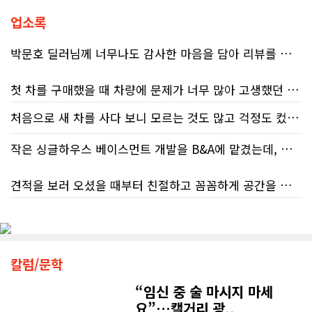
연달아 발표한 보고서는 캐나다 국세
청(CRA)의 민원 대응 시스템이 사실상
업소록
마비 상태에 이르렀음을 여실히 보여
준다. 성실하게 납세의무를 다하고자
박문호 딜러님께 너무나도 감사한 마음을 담아 리뷰를 남깁니다.
하는 시민들에게 이러한 행정 공백은
단순한 불편을 넘어 큰 좌절감을 안겨
첫 차를 구매했을 때 차량에 문제가 너무 많아 고생했던 경험이 있어서, 이번에는 정말 신중하게 고민하고 꼼꼼하게 알아본 후 차를 구매하고 싶었습니다. 그러던 중 사우스포인트의 박문호 딜러님을 만나면서 그동안의 고민이 모두 해결되었습니다.
주고 있다.17%에 불과한 정답률, 맹
신이 부른 참담한 결과가장 충격적인
처음으로 새 차를 사다 보니 모르는 것도 많고 걱정도 컸는데 박문호 딜러님 덕분에 전 과정이 너무나 편안하고 만족스러웠습니다! 상담하는 내내 꼼꼼하게 설명해 주신 것은 물론, 복잡한 서류 절차와 차량 옵션 체크까지 세심하게 챙겨주셔서 마음이 정말 든든했습니다. 차량 출고 날에도 긴 시간 할애해 가며 기능을 친절하게 하나하나 설명해 주셔서 큰 도움이 되었는데요, 특히 정비사 출신이셔서 그런지 디테일한 부분까지 전문적으로 말씀해 주셔서 신뢰가 팍팍 갔습니다 ?? 다른분 리뷰에도 있지만 마지막에 "진짜 서비스는 이제부터 시작"이라는 진심어린 말씀에는 깊은 감동을 받았습니다. 앞으로 주변에 차 구매하려는 분이 있다면 무조건 박문호 딜러님 강력 추천입니다! 신경 써주셔서 진심으로 감사드리며, 늘 건강하시고 번창하시길 바랍니다 :)
대목은 국세청 상담원이 제공하는 정
처음 차량을 선택하는 과정부터 저에게 맞는 차량을 추천해 주셨고, 그 차량의 장단점과 다양한 기능까지 하나하나 자세하게 설명해 주셔서 큰 도움이 되었습니다. 원래는 새 차를 받기까지 4~5개월 정도 기다려야 한다고 들었는데, 딜러님의 노력 덕분에 한 달 만에 차량을 받을 수 있었습니다.
보의 질적 저하다. 캐런 호건(Karen
Hogan) 연방 감사원장의 최신 보고서
작은 싱글하우스 베이스먼트 개발을 B&A에 맡겼는데, 처음부터 끝까지 정말 만족스러운 경험이었습니다.
에 따르면, 2025년 2월부터 5월 사이
차량을 인수하는 날에도 시간이 오래 걸렸음에도 불구하고 모든 기능을 하나씩 직접 설명해 주시고, 앞으로 차량을 관리하면서 꼭 확인해야 할 부분과 유용한 팁까지 꼼꼼하게 알려주셨습니다. 차에 대해 잘 모르는 저에게는 정말 큰 도움이 되었습니다.
진행된 테스트에서 개인 세무 관련 일
견적을 보러 오셨을 때부터 친절하고 꼼꼼하게 공간을 확인해 주셨고, 여러 옵션이 포함된 견적 금액도 다른 업체들과 비교했을 때 매우 합리적이었습니다.
반 질문에 대해 상담원이 올바른 답변
또한 기존 차량을 개인 거래로 판매해야 했는데, 처음 해보는 일이라 어떻게 진행해야 할지 막막했습니다. 사실 차량 판매와는 직접 관련이 없는 부분임에도 불구하고, 제 질문 하나하나에 친절하게 답해 주시며 마치 본인의 일처럼 적극적으로 도와주셨습니다. 덕분에 개인 거래도 무사히 마칠 수 있었습니다.
을 제공한 비율은 고작 17%에 불과했
다. 문제는 국세청의 잘못된 안내를 믿
저희 집은 사이드 도어가 없어 작업하시기 불편하셨을 텐데도 항상 밝은 모습으로 오셔서 성실하게 작업해 주셨습니다. 공사 중에도 진행 상황과 앞으로의 작업 계획을 수시로 자세히 설명해 주셔서 믿고 맡길 수 있었고, 세심한 소통에 큰 만족을 느꼈습니다.
고 따랐다가 피해를 보더라도, 그 책임
그동안 만났던 딜러분들은 차량을 판매하는 데 집중하시는 경우가 많았는데, 박문호 딜러님은 고객의 입장에서 무엇이 가장 좋은 선택인지 먼저 생각해 주셨습니다. 마치 가족을 대하듯 작은 부분까지 세심하게 챙겨 주시는 모습에 큰 감동을 받았습니다.
은 고스란히 납세자가 져야 한다는 점
공사가 끝난 후에는 마무리 점검까지 꼼꼼하게 진행해 주시는 모습에서 전문성과 책임감을 느낄 수 있었습니다.
이다. 조세 전문 변호사 데이비드 로트
칼럼/문학
좋은 차를 구매할 수 있도록 끝까지 최선을 다해 주시고, 늘 친절하고 세심하게 도와주신 박문호 딜러님께 진심으로 감사드립니다. 주변에 차량 구매를 고민하는 분이 있다면 자신 있게 추천드리고 싶은 최고의 딜러님입니다.
플라이쉬(David Rotfleisch)는 언론
인터뷰를 통해 "소득세법상 정확한 세
“임신 중 술 마시지 마세
무엇보다 작은 베이스먼트 공간을 밝고 깔끔하면서도 가족 모두가 편하게 사용할 수 있는 공간으로 완성해 주셔서 정말 만족합니다. 특히 아이들과 함께 즐겁게 시간을 보낼 수 있는 공간이 되어 더욱 뜻깊습니다.
금 신고의 책임은 전적으로 납세자에
요”…캘거리 광..
게 있으며, 오류가 잦은 국세청 일반 상