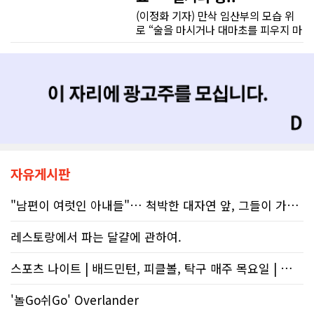
담 라인에 의존해서는 안 된다"라고 강
(이정화 기자) 만삭 임산부의 모습 위
베이스먼트 개발을 고민하시는 분들께 B&A를 자신 있게 추천드립니다.
하게 경고했다. 만약 상담원의 잘못된
로 “술을 마시거나 대마초를 피우지 마
조언을 믿고 세금을 누락했다면, 납세
세요”라는 문구가 등장한다. 캘거리 곳
자가 고의로 탈세를 저지른 것(중과실
곳에서 접할 수 있는 정부 공익광고다.
50% 페널티)으로 간주되지는 않더라
한국인 시각에서는 “왜 이런 당연한 내
도 미납된 세금 원금은 여전히 납부해
용을 세금까지 들여 광고할까”라는 의
야 한다. 국가 기관의 말을 믿은 소시민
문이 들 수 있다. 하지만 반복되는 이
이 온전한 법의 보호를 받지 못하는 현
메시지 뒤에는 앨버타가 오랫동안 대
실은국가 행정에 대한 근본적인 회의
응해온 태아알코올증후군(FASD) 문제
감을 불러일으킨다. 서류 처리에만 10
가 자리하고 있다.■ 자폐증보다 흔한
개월, 고장 난 행정 시계와 억울한 페널
앨버타 고질병 'FASD' 20만 추정현재
티부정확한 안내뿐만 아니라 기약 없
캐나다 전체 인구의 약 4%가 FASD를
자유게시판
는 업무 지연 현상도 시민들의 숨통을
겪고 있다. 이 중 앨버타 내 환자 규모
조이는 요인이다. 최근 CBC 뉴스에 보
만 약 20만 명에 달하는 것으로 추정된
"남편이 여럿인 아내들"… 척박한 대자연 앞, 그들이 가족을 지켜낸 기..
도된 노바스코샤주의 납세자 빌 비송
다. 이는 주내 자폐증과 뇌성마비, 다운
(Bill Bisson) 사례는 우리의 현실과
증후군 환자를 모두 합친 것보다 많은
레스토랑에서 파는 달걀에 관하여.
맞닿아 있다. 국세청은 그의 2023년도
수치다. 전문가들은 FASD가 유행병
세금 평가 과정에서 소득 명세서를 중
수준으로 확산했지만 사회적 인프라가
복으로 계산하는 명백한 행정 오류를
스포츠 나이트 | 배드민턴, 피클볼, 탁구 매주 목요일 | 🏸🏓
턱없이 부족하다고 지적한다FASD 증
저질렀고, 그 결과 그에게 3,471달러
가세는 일상적 음주 문화와 연관이 있
의 억울한 페널티가 부과되었다. 그의
다. 캐나다 보건부에 따르면 현지 임신
'놀Go쉬Go' Overlander
회계사는 즉각 국세청에 정정 및 페널
의 50~60%가 계획되지 않은 상태에