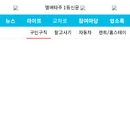
앨버타주 1등신문
뉴스
라이프
교차로
참여마당
업소록
구인구직
팔고사기
자동차
렌트/홈스테이