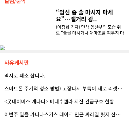
칼럼/문학
좋은 차를 구매할 수 있도록 끝까지 최선을 다해 주시고, 늘 친절하고 세심하게 도와주신 박문호 딜러님께 진심으로 감사드립니다. 주변에 차량 구매를 고민하는 분이 있다면 자신 있게 추천드리고 싶은 최고의 딜러님입니다.
플라이쉬(David Rotfleisch)는 언론
인터뷰를 통해 "소득세법상 정확한 세
“임신 중 술 마시지 마세
무엇보다 작은 베이스먼트 공간을 밝고 깔끔하면서도 가족 모두가 편하게 사용할 수 있는 공간으로 완성해 주셔서 정말 만족합니다. 특히 아이들과 함께 즐겁게 시간을 보낼 수 있는 공간이 되어 더욱 뜻깊습니다.
금 신고의 책임은 전적으로 납세자에
요”…캘거리 광..
게 있으며, 오류가 잦은 국세청 일반 상
담 라인에 의존해서는 안 된다"라고 강
(이정화 기자) 만삭 임산부의 모습 위
베이스먼트 개발을 고민하시는 분들께 B&A를 자신 있게 추천드립니다.
하게 경고했다. 만약 상담원의 잘못된
로 “술을 마시거나 대마초를 피우지 마
조언을 믿고 세금을 누락했다면, 납세
세요”라는 문구가 등장한다. 캘거리 곳
자가 고의로 탈세를 저지른 것(중과실
곳에서 접할 수 있는 정부 공익광고다.
50% 페널티)으로 간주되지는 않더라
한국인 시각에서는 “왜 이런 당연한 내
도 미납된 세금 원금은 여전히 납부해
용을 세금까지 들여 광고할까”라는 의
야 한다. 국가 기관의 말을 믿은 소시민
문이 들 수 있다. 하지만 반복되는 이
자유게시판
이 온전한 법의 보호를 받지 못하는 현
메시지 뒤에는 앨버타가 오랫동안 대
실은국가 행정에 대한 근본적인 회의
응해온 태아알코올증후군(FASD) 문제
멕시코 페소 삽니다.
감을 불러일으킨다. 서류 처리에만 10
가 자리하고 있다.■ 자폐증보다 흔한
개월, 고장 난 행정 시계와 억울한 페널
앨버타 고질병 'FASD' 20만 추정현재
스마트폰 주기적 청소 방법) 고장나서 부득이 새로 리셋했어요. 3일..
티부정확한 안내뿐만 아니라 기약 없
캐나다 전체 인구의 약 4%가 FASD를
는 업무 지연 현상도 시민들의 숨통을
겪고 있다. 이 중 앨버타 내 환자 규모
<굿네이버스 캐나다> 베네수엘라 지진 긴급구호 현황
조이는 요인이다. 최근 CBC 뉴스에 보
만 약 20만 명에 달하는 것으로 추정된
도된 노바스코샤주의 납세자 빌 비송
다. 이는 주내 자폐증과 뇌성마비, 다운
(Bill Bisson) 사례는 우리의 현실과
증후군 환자를 모두 합친 것보다 많은
이번주 일욜 카나나스키스 레이크 인근 싸레일 릿지 산행 하실분
맞닿아 있다. 국세청은 그의 2023년도
수치다. 전문가들은 FASD가 유행병
세금 평가 과정에서 소득 명세서를 중
수준으로 확산했지만 사회적 인프라가