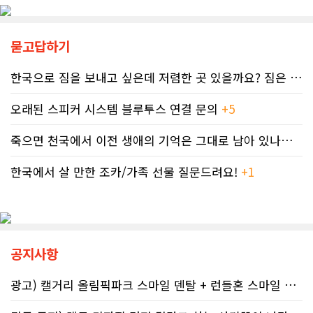
복으로 계산하는 명백한 행정 오류를
턱없이 부족하다고 지적한다FASD 증
저질렀고, 그 결과 그에게 3,471달러
가세는 일상적 음주 문화와 연관이 있
의 억울한 페널티가 부과되었다. 그의
다. 캐나다 보건부에 따르면 현지 임신
묻고답하기
회계사는 즉각 국세청에 정정 및 페널
의 50~60%가 계획되지 않은 상태에
티 면제 요청을 접수했지만, 국세청의
서 이뤄지기 때문에 임신 사실을 인지
공식 처리 목표인 6개월을 훌쩍 넘긴
하기 전인 극초기에 태아가 알코올에
한국으로 짐을 보내고 싶은데 저렴한 곳 있을까요? 짐은 큰 박스 2-3..
채 10개월째 아무런 조치도 취해지지
노출되기 쉽다.북미 임산부의 15.2%
않고 있다. 그 사이 억울하게 부과된 페
가 최근 30일 이내(6월 기준) 음주 경
오래된 스피커 시스템 블루투스 연결 문의
+5
널티는 눈덩이처럼 이자가 붙어 3,836
험이 있었다. 이 중 4.9%는 폭음한 것
달러로 불어났다. 이처럼 명백한 국세
으로 조사됐다. 영국 브리스톨 의과대
죽으면 천국에서 이전 생애의 기억은 그대로 남아 있나요? 아니면 사라지..
청의 실수 앞에서도 서류 처리를 마냥
학 연구진도 태아기 알코올 노출과 청
기다리며 불안감에 시달려야 하는 납
소년기 위험 행동의 연관성을 지적했
세자들의 속은 까맣게 타들어 간다. 철
한국에서 살 만한 조카/가족 선물 질문드려요!
+1
다.이에 따라 앨버타 보건당국은 임신
저한 기록과 전문가 교차 검증이 필수
기간 9개월 동안 금주를 유지하자는
인 시대이러한 국가 조세 시스템의 난
'Dry9' 캠페인을 꾸준히 진행하고 있
맥상 속에서 납세자들이 스스로를 보
다. 매년 9월 FASD 인식의 달에는 캘
호할 수 있는 방어권은 무엇일까. 세무
거리 타워를 붉은빛으로 밝히는 등 대
전문가들은 국세청과 통화할 때 반드
중 인식 개선 활동도 이어진다.■ "파
공지사항
시 상담원의 ID 번호, 통화 날짜 및 시
티인데 한 잔쯤"…보건계 "소량 노출
간, 그리고 대화의 상세 내용을 꼼꼼하
도 치명적"반면 앨버타주의 주류 및 대
게 기록해 둘 것을 강력히 권고한다. 추
마초 관련 제도는 접근성을 높이는 방
광고) 캘거리 올림픽파크 스마일 덴탈 + 런들혼 스마일 덴탈..
후 억울한 벌금이나 이자 면제를 국세
향으로 움직이고 있다. 주정부는 규제
청에 요청(Taxpayer relief
완화를 이유로 주류 판매 시작 시간을