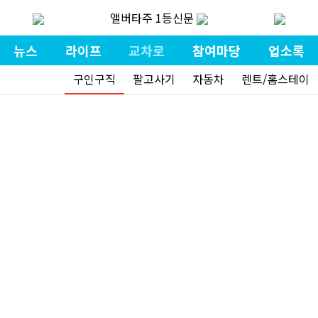
앨버타주 1등신문
뉴스
라이프
교차로
참여마당
업소록
구인구직
팔고사기
자동차
렌트/홈스테이