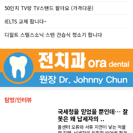
50인치 TV랑 TV스탠드 팔아요 (가격다운)
IELTS 교제 팝니다~
디월트 스텔스소닉 스텐 건습식 청소기 팝니다
탐방/인터뷰
국세청을 믿었을 뿐인데… 잘
못은 왜 납세자의 ..
콜센터 오류와 서류 지연이 낳는 억울
한 피해, 납세자의 실질적 방어권 점검