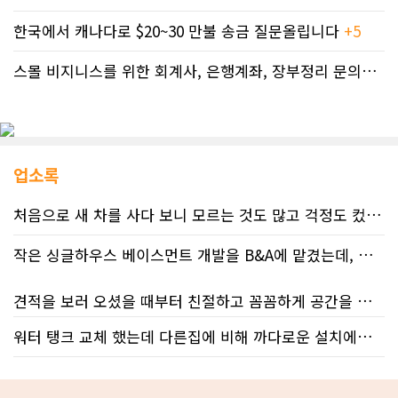
한국에서 캐나다로 $20~30 만불 송금 질문올립니다
+5
스몰 비지니스를 위한 회계사, 은행계좌, 장부정리 문의드립니다.
업소록
처음으로 새 차를 사다 보니 모르는 것도 많고 걱정도 컸는데 박문호 딜러님 덕분에 전 과정이 너무나 편안하고 만족스러웠습니다! 상담하는 내내 꼼꼼하게 설명해 주신 것은 물론, 복잡한 서류 절차와 차량 옵션 체크까지 세심하게 챙겨주셔서 마음이 정말 든든했습니다. 차량 출고 날에도 긴 시간 할애해 가며 기능을 친절하게 하나하나 설명해 주셔서 큰 도움이 되었는데요, 특히 정비사 출신이셔서 그런지 디테일한 부분까지 전문적으로 말씀해 주셔서 신뢰가 팍팍 갔습니다 ?? 다른분 리뷰에도 있지만 마지막에 "진짜 서비스는 이제부터 시작"이라는 진심어린 말씀에는 깊은 감동을 받았습니다. 앞으로 주변에 차 구매하려는 분이 있다면 무조건 박문호 딜러님 강력 추천입니다! 신경 써주셔서 진심으로 감사드리며, 늘 건강하시고 번창하시길 바랍니다 :)
작은 싱글하우스 베이스먼트 개발을 B&A에 맡겼는데, 처음부터 끝까지 정말 만족스러운 경험이었습니다.
견적을 보러 오셨을 때부터 친절하고 꼼꼼하게 공간을 확인해 주셨고, 여러 옵션이 포함된 견적 금액도 다른 업체들과 비교했을 때 매우 합리적이었습니다.
워터 탱크 교체 했는데 다른집에 비해 까다로운 설치에도 불구하고 너무 친절하게 잘 해주셨습니다. 수제자 라이언님 최고!
저희 집은 사이드 도어가 없어 작업하시기 불편하셨을 텐데도 항상 밝은 모습으로 오셔서 성실하게 작업해 주셨습니다. 공사 중에도 진행 상황과 앞으로의 작업 계획을 수시로 자세히 설명해 주셔서 믿고 맡길 수 있었고, 세심한 소통에 큰 만족을 느꼈습니다.
공사가 끝난 후에는 마무리 점검까지 꼼꼼하게 진행해 주시는 모습에서 전문성과 책임감을 느낄 수 있었습니다.