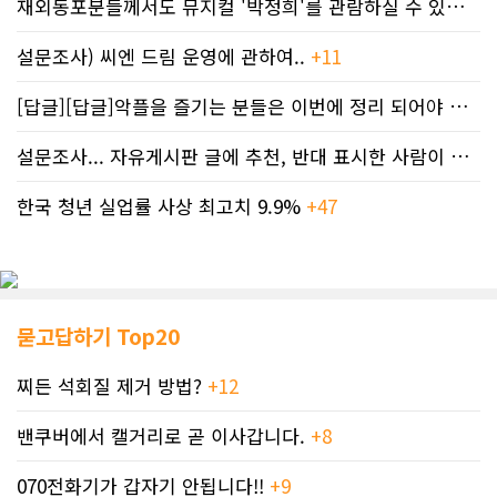
재외동포분들께서도 뮤지컬 '박정희'를 관람하실 수 있도록 노력하겠습니..
설문조사) 씨엔 드림 운영에 관하여..
+11
[답글][답글]악플을 즐기는 분들은 이번에 정리 되어야 합니다.
설문조사... 자유게시판 글에 추천, 반대 표시한 사람이 누구인지 명단..
한국 청년 실업률 사상 최고치 9.9%
+47
묻고답하기 Top20
찌든 석회질 제거 방법?
+12
밴쿠버에서 캘거리로 곧 이사갑니다.
+8
070전화기가 갑자기 안됩니다!!
+9