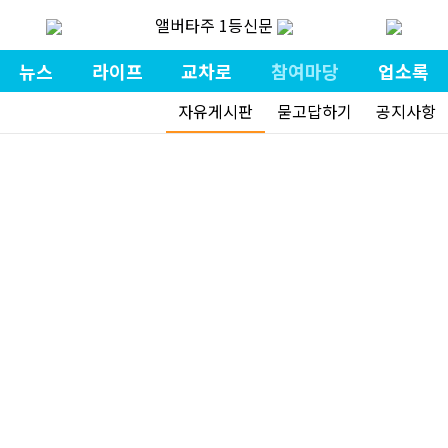
앨버타주 1등신문
뉴스
라이프
교차로
참여마당
업소록
자유게시판
묻고답하기
공지사항