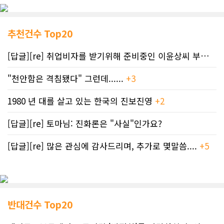
추천건수 Top20
[답글][re] 취업비자를 받기위해 준비중인 이윤상씨 부부께 드리는 편지
"천안함은 격침됐다" 그런데......
+3
1980 년 대를 살고 있는 한국의 진보진영
+2
[답글][re] 토마님: 진화론은 "사실"인가요?
[답글][re] 많은 관심에 감사드리며, 추가로 몇말씀....
+5
반대건수 Top20