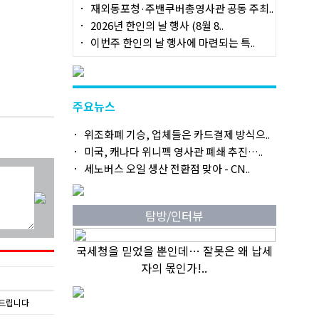
재외동포청·주밴쿠버총영사관 공동 주최..
2026년 한인의 날 행사 (8월 8..
이번주 한인의 날 행사에 마련되는 특..
주요뉴스
위조화폐 기승, 업체들은 카드결제 방식으..
미국, 캐나다 위니펙 영사관 폐쇄 추진…..
세노버스 오일 생산 전환점 맞아 - CN..
탐방/인터뷰
국세청을 믿었을 뿐인데… 잘못은 왜 납세
자의 몫인가!..
탁드립니다