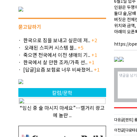
6월1일 입주
인원은 두명이
둘다 술,담배
버짓은 전체렌
위치와 금액,
묻고답하기
아래의 오픈
한국으로 짐을 보내고 싶은데 저..
+2
https://op
오래된 스피커 시스템 블..
+5
죽으면 천국에서 이전 생애의 기..
+1
한국에서 살 만한 조카/가족 선..
+1
[답글]요즘 보험료 너무 비싸졌어..
+1
칼럼/문학
“임신 중 술 마시지 마세요”…캘거리 광고
에 놀란 ..
다음글
[렌트] 룸
이전글
[다운타운