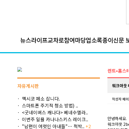
뉴스
라이프
교차로
참여마당
업소록
종이신문 
렌트•홈스
자유게시판
워크아웃 
멕시코 페소 삽니다.
작성자
메이
스마트폰 주기적 청소 방법) ..
<굿네이버스 캐나다> 베네수엘라..
안녕하세요.
이번주 일욜 카나나스키스 레이크..
워크아웃 2b
"남편이 여럿인 아내들"… 척박..
+2