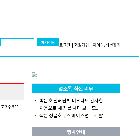
기사검색
로그인
|
회원가입
|
아이디/비번찾기
업소록 최신 리뷰
박문호 딜러님께 너무나도 감사한..
조회수 533
처음으로 새 차를 사다 보니 모..
작은 싱글하우스 베이스먼트 개발..
행사안내