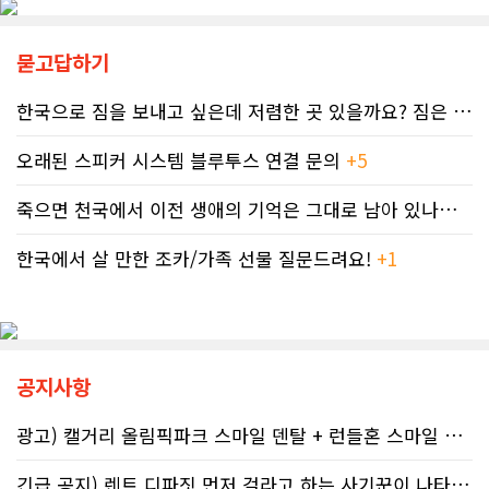
채 10개월째 아무런 조치도 취해지지
가세는 일상적 음주 문화와 연관이 있
않고 있다. 그 사이 억울하게 부과된 페
다. 캐나다 보건부에 따르면 현지 임신
널티는 눈덩이처럼 이자가 붙어 3,836
묻고답하기
의 50~60%가 계획되지 않은 상태에
달러로 불어났다. 이처럼 명백한 국세
서 이뤄지기 때문에 임신 사실을 인지
청의 실수 앞에서도 서류 처리를 마냥
하기 전인 극초기에 태아가 알코올에
한국으로 짐을 보내고 싶은데 저렴한 곳 있을까요? 짐은 큰 박스 2-3..
기다리며 불안감에 시달려야 하는 납
노출되기 쉽다.북미 임산부의 15.2%
세자들의 속은 까맣게 타들어 간다. 철
가 최근 30일 이내(6월 기준) 음주 경
오래된 스피커 시스템 블루투스 연결 문의
+5
저한 기록과 전문가 교차 검증이 필수
험이 있었다. 이 중 4.9%는 폭음한 것
인 시대이러한 국가 조세 시스템의 난
으로 조사됐다. 영국 브리스톨 의과대
죽으면 천국에서 이전 생애의 기억은 그대로 남아 있나요? 아니면 사라지..
맥상 속에서 납세자들이 스스로를 보
학 연구진도 태아기 알코올 노출과 청
호할 수 있는 방어권은 무엇일까. 세무
소년기 위험 행동의 연관성을 지적했
전문가들은 국세청과 통화할 때 반드
한국에서 살 만한 조카/가족 선물 질문드려요!
+1
다.이에 따라 앨버타 보건당국은 임신
시 상담원의 ID 번호, 통화 날짜 및 시
기간 9개월 동안 금주를 유지하자는
간, 그리고 대화의 상세 내용을 꼼꼼하
'Dry9' 캠페인을 꾸준히 진행하고 있
게 기록해 둘 것을 강력히 권고한다. 추
다. 매년 9월 FASD 인식의 달에는 캘
후 억울한 벌금이나 이자 면제를 국세
거리 타워를 붉은빛으로 밝히는 등 대
청에 요청(Taxpayer relief
중 인식 개선 활동도 이어진다.■ "파
공지사항
mechanism)할 때 이 구체적인 기록
티인데 한 잔쯤"…보건계 "소량 노출
만이 유일한 방패막이가 되기 때문이
도 치명적"반면 앨버타주의 주류 및 대
다. 세금 납부는 앨버타에 뿌리내린 시
마초 관련 제도는 접근성을 높이는 방
광고) 캘거리 올림픽파크 스마일 덴탈 + 런들혼 스마일 덴탈..
민들의 당연한 의무이지만, 정확한 가
향으로 움직이고 있다. 주정부는 규제
이드라인을 제시하는 것은 국가의 기
완화를 이유로 주류 판매 시작 시간을
긴급 공지) 렌트 디파짓 먼저 걸라고 하는 사기꾼이 나타났어요 절대 주..