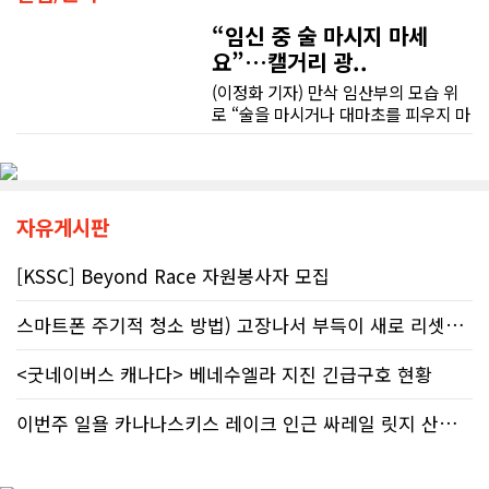
좋은 차를 구매할 수 있도록 끝까지 최선을 다해 주시고, 늘 친절하고 세심하게 도와주신 박문호 딜러님께 진심으로 감사드립니다. 주변에 차량 구매를 고민하는 분이 있다면 자신 있게 추천드리고 싶은 최고의 딜러님입니다.
조언을 믿고 세금을 누락했다면, 납세
“임신 중 술 마시지 마세
무엇보다 작은 베이스먼트 공간을 밝고 깔끔하면서도 가족 모두가 편하게 사용할 수 있는 공간으로 완성해 주셔서 정말 만족합니다. 특히 아이들과 함께 즐겁게 시간을 보낼 수 있는 공간이 되어 더욱 뜻깊습니다.
자가 고의로 탈세를 저지른 것(중과실
요”…캘거리 광..
50% 페널티)으로 간주되지는 않더라
도 미납된 세금 원금은 여전히 납부해
(이정화 기자) 만삭 임산부의 모습 위
베이스먼트 개발을 고민하시는 분들께 B&A를 자신 있게 추천드립니다.
야 한다. 국가 기관의 말을 믿은 소시민
로 “술을 마시거나 대마초를 피우지 마
이 온전한 법의 보호를 받지 못하는 현
세요”라는 문구가 등장한다. 캘거리 곳
실은국가 행정에 대한 근본적인 회의
곳에서 접할 수 있는 정부 공익광고다.
감을 불러일으킨다. 서류 처리에만 10
한국인 시각에서는 “왜 이런 당연한 내
개월, 고장 난 행정 시계와 억울한 페널
용을 세금까지 들여 광고할까”라는 의
티부정확한 안내뿐만 아니라 기약 없
문이 들 수 있다. 하지만 반복되는 이
자유게시판
는 업무 지연 현상도 시민들의 숨통을
메시지 뒤에는 앨버타가 오랫동안 대
조이는 요인이다. 최근 CBC 뉴스에 보
응해온 태아알코올증후군(FASD) 문제
[KSSC] Beyond Race 자원봉사자 모집
도된 노바스코샤주의 납세자 빌 비송
가 자리하고 있다.■ 자폐증보다 흔한
(Bill Bisson) 사례는 우리의 현실과
앨버타 고질병 'FASD' 20만 추정현재
스마트폰 주기적 청소 방법) 고장나서 부득이 새로 리셋했어요. 3일..
맞닿아 있다. 국세청은 그의 2023년도
캐나다 전체 인구의 약 4%가 FASD를
세금 평가 과정에서 소득 명세서를 중
겪고 있다. 이 중 앨버타 내 환자 규모
복으로 계산하는 명백한 행정 오류를
<굿네이버스 캐나다> 베네수엘라 지진 긴급구호 현황
만 약 20만 명에 달하는 것으로 추정된
저질렀고, 그 결과 그에게 3,471달러
다. 이는 주내 자폐증과 뇌성마비, 다운
의 억울한 페널티가 부과되었다. 그의
증후군 환자를 모두 합친 것보다 많은
이번주 일욜 카나나스키스 레이크 인근 싸레일 릿지 산행 하실분
회계사는 즉각 국세청에 정정 및 페널
수치다. 전문가들은 FASD가 유행병
티 면제 요청을 접수했지만, 국세청의
수준으로 확산했지만 사회적 인프라가
공식 처리 목표인 6개월을 훌쩍 넘긴
턱없이 부족하다고 지적한다FASD 증