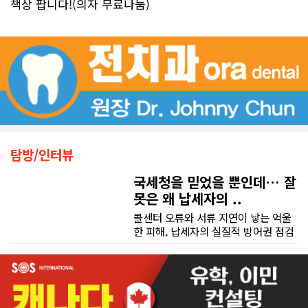
책상 팝니다!(의자 무료나눔)
탐방/인터뷰
국세청을 믿었을 뿐인데… 잘
못은 왜 납세자의 ..
콜센터 오류와 서류 지연이 낳는 억울
한 피해, 납세자의 실질적 방어권 점검
(이은정 기자) 최근 연방 감사원
(Auditor General)과 납세자 옴부즈
맨(Taxpayers' Ombudsperson)이
연달아 발표한 보고서는 캐나다 국세
청(CRA)의 민원 대응 시스템이 사실상