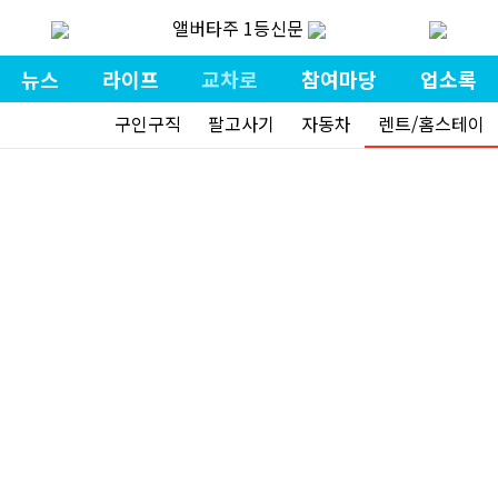
앨버타주 1등신문
뉴스
라이프
교차로
참여마당
업소록
구인구직
팔고사기
자동차
렌트/홈스테이