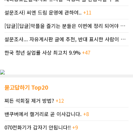
설문조사) 씨엔 드림 운영에 관하여..
+11
[답글][답글]악플을 즐기는 분들은 이번에 정리 되어야 합니다.
설문조사... 자유게시판 글에 추천, 반대 표시한 사람이 누구인지 명단..
한국 청년 실업률 사상 최고치 9.9%
+47
묻고답하기 Top20
찌든 석회질 제거 방법?
+12
밴쿠버에서 캘거리로 곧 이사갑니다.
+8
070전화기가 갑자기 안됩니다!!
+9