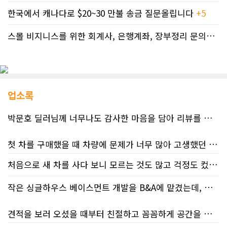
한국에서 캐나다로 $20~30 만불 송금 질문올립니다
+5
스몰 비지니스를 위한 회계사, 은행계좌, 장부정리 문의드립니다.
업소록
박문호 딜러님께 너무나도 감사한 마음을 담아 리뷰를 남깁니다.
첫 차를 구매했을 때 차량에 문제가 너무 많아 고생했던 경험이 있어서, 이번에는 정말 신중하게 고민하고 꼼꼼하게 알아본 후 차를 구매하고 싶었습니다. 그러던 중 사우스포인트의 박문호 딜러님을 만나면서 그동안의 고민이 모두 해결되었습니다.
처음으로 새 차를 사다 보니 모르는 것도 많고 걱정도 컸는데 박문호 딜러님 덕분에 전 과정이 너무나 편안하고 만족스러웠습니다! 상담하는 내내 꼼꼼하게 설명해 주신 것은 물론, 복잡한 서류 절차와 차량 옵션 체크까지 세심하게 챙겨주셔서 마음이 정말 든든했습니다. 차량 출고 날에도 긴 시간 할애해 가며 기능을 친절하게 하나하나 설명해 주셔서 큰 도움이 되었는데요, 특히 정비사 출신이셔서 그런지 디테일한 부분까지 전문적으로 말씀해 주셔서 신뢰가 팍팍 갔습니다 ?? 다른분 리뷰에도 있지만 마지막에 "진짜 서비스는 이제부터 시작"이라는 진심어린 말씀에는 깊은 감동을 받았습니다. 앞으로 주변에 차 구매하려는 분이 있다면 무조건 박문호 딜러님 강력 추천입니다! 신경 써주셔서 진심으로 감사드리며, 늘 건강하시고 번창하시길 바랍니다 :)
처음 차량을 선택하는 과정부터 저에게 맞는 차량을 추천해 주셨고, 그 차량의 장단점과 다양한 기능까지 하나하나 자세하게 설명해 주셔서 큰 도움이 되었습니다. 원래는 새 차를 받기까지 4~5개월 정도 기다려야 한다고 들었는데, 딜러님의 노력 덕분에 한 달 만에 차량을 받을 수 있었습니다.
작은 싱글하우스 베이스먼트 개발을 B&A에 맡겼는데, 처음부터 끝까지 정말 만족스러운 경험이었습니다.
차량을 인수하는 날에도 시간이 오래 걸렸음에도 불구하고 모든 기능을 하나씩 직접 설명해 주시고, 앞으로 차량을 관리하면서 꼭 확인해야 할 부분과 유용한 팁까지 꼼꼼하게 알려주셨습니다. 차에 대해 잘 모르는 저에게는 정말 큰 도움이 되었습니다.
견적을 보러 오셨을 때부터 친절하고 꼼꼼하게 공간을 확인해 주셨고, 여러 옵션이 포함된 견적 금액도 다른 업체들과 비교했을 때 매우 합리적이었습니다.
또한 기존 차량을 개인 거래로 판매해야 했는데, 처음 해보는 일이라 어떻게 진행해야 할지 막막했습니다. 사실 차량 판매와는 직접 관련이 없는 부분임에도 불구하고, 제 질문 하나하나에 친절하게 답해 주시며 마치 본인의 일처럼 적극적으로 도와주셨습니다. 덕분에 개인 거래도 무사히 마칠 수 있었습니다.