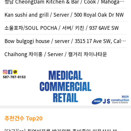
청담 CheongDam Kitchen & Bar / Cook / Mahogany SE
Kan sushi and grill / Server / 500 Royal Oak Dr NW
소울포차/SOUL POCHA / 서버/ 키친 / 937 6AVE SW
Bow bulgogi house / server / 3515 17 Ave SW, Calgar..
Chaihong 차이홍 / Server / 캘거리 차이나타운
추천건수 Top20