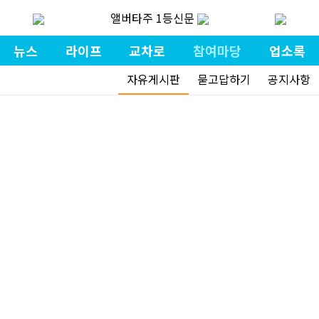
앨버타주 1등신문
뉴스
라이프
교차로
참여마당
업소록
자유게시판
묻고답하기
공지사항