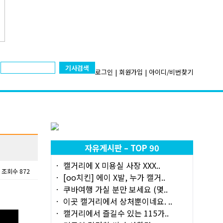
기사검색
로그인
|
회원가입
|
아이디/비번찾기
자유게시판 – TOP 90
캘거리에 X 미용실 사장 XXX..
조회수 872
[oo치킨] 에이 X발, 누가 캘거..
쿠바여행 가실 분만 보세요 (몇..
이곳 캘거리에서 상처뿐이네요. ..
캘거리에서 즐길수 있는 115가..