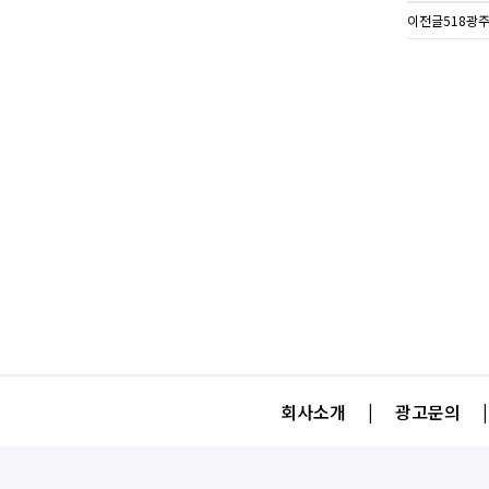
이전글
518광
회사소개
|
광고문의
|