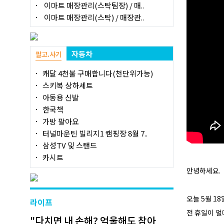
이마트 매장관리(스탁팀장) / 매..
이마트 매장관리(스탁) / 매장관..
자동차
팔고.사기
캐달 4천불 구매합니다(천단위가능)
스키복 상하세트
아동용 신발
한국책
가방 팔아요
터널마운틴 빌리지1 캠핑장 8월 7..
삼성TV 및 스탠드
카시트
안녕하세요.
오늘 5월 18
라이프
전 휴일이 얼
"다치면 내 손해? 억울해도 참아