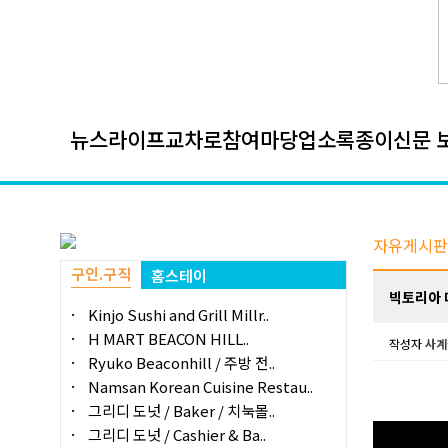
뉴스
라이프
교차로
참여마당
업소록
종이신문 
자유게시판
구인.구직
홈스테이
빅토리아 
Kinjo Sushi and Grill Millr..
H MART BEACON HILL..
작성자
사계
Ryuko Beaconhill / 주방 전..
Namsan Korean Cuisine Restau..
그리디 도넛 / Baker / 치눅몰..
그리디 도넛 / Cashier & Ba..