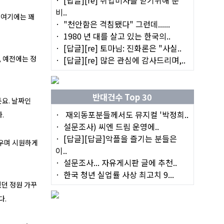
비..
. 여기에는 꽤
"천안함은 격침됐다" 그런데......
1980 년 대를 살고 있는 한국의..
[답글][re] 토마님: 진화론은 "사실..
, 예전에는 정
[답글][re] 많은 관심에 감사드리며,..
반대건수 Top 30
든요. 날짜인
재외동포분들께서도 뮤지컬 '박정희..
.
설문조사) 씨엔 드림 운영에..
[답글][답글]악플을 즐기는 분들은
구우며 시원하게
이..
설문조사... 자유게시판 글에 추천..
한국 청년 실업률 사상 최고치 9...
뒀던 정원 가꾸
다.