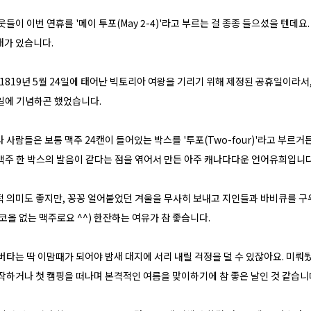
웃들이 이번 연휴를 '메이 투포(May 2-4)'라고 부르는 걸 종종 들으셨을 텐데요
래가 있습니다.
 1819년 5월 24일에 태어난 빅토리아 여왕을 기리기 위해 제정된 공휴일이라서
4일에 기념하곤 했었습니다.
 사람들은 보통 맥주 24캔이 들어있는 박스를 '투포(Two-four)'라고 부르거
'와 맥주 한 박스의 발음이 같다는 점을 엮어서 만든 아주 캐나다다운 언어유희입니다
 의미도 좋지만, 꽁꽁 얼어붙었던 겨울을 무사히 보내고 지인들과 바비큐를 
코올 없는 맥주로요 ^^) 한잔하는 여유가 참 좋습니다.
버타는 딱 이맘때가 되어야 밤새 대지에 서리 내릴 걱정을 덜 수 있잖아요. 미뤄
작하거나 첫 캠핑을 떠나며 본격적인 여름을 맞이하기에 참 좋은 날인 것 같습니