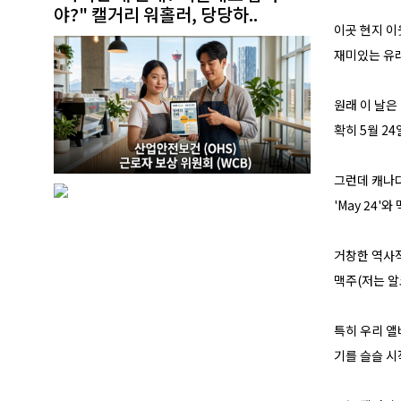
야?" 캘거리 워홀러, 당당하..
이곳 현지 이
재미있는 유
원래 이 날은
확히 5월 2
그런데 캐나다
'May 24
거창한 역사적
맥주(저는 알
특히 우리 앨
기를 슬슬 시