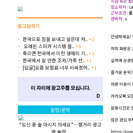
시급 혹은 
업소위치
: c
근무조건
: 
연락처
: x
묻고답하기
안녕하세요! 
한국으로 짐을 보내고 싶은데 저..
+2
오래된 스피커 시스템 블..
+5
저희 화랑은 
죽으면 천국에서 이전 생애의 기..
+1
한국에서 살 만한 조카/가족 선..
+1
실력에 상관
[답글]요즘 보험료 너무 비싸졌어..
+1
즐거운 분위기
차량 이용이
카카오톡 오
운동시간은 
칼럼/문학
많은 관심 부탁
“임신 중 술 마시지 마세요”…캘거리 광고
에 놀란 ..
https://op