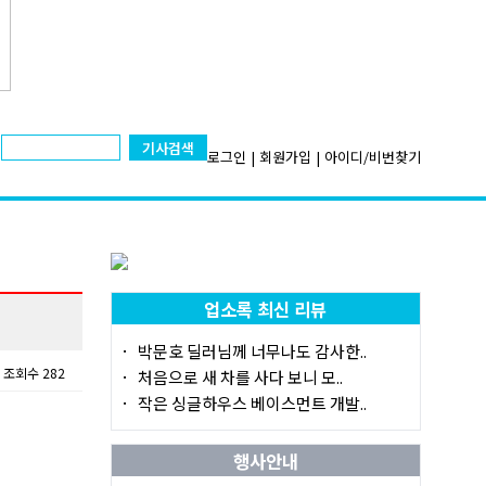
기사검색
로그인
|
회원가입
|
아이디/비번찾기
업소록 최신 리뷰
박문호 딜러님께 너무나도 감사한..
조회수 282
처음으로 새 차를 사다 보니 모..
작은 싱글하우스 베이스먼트 개발..
행사안내