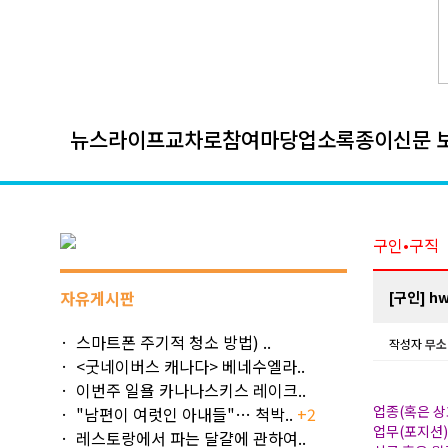
뉴스
라이프
교차로
참여마당
업소록
종이신문 
구인•구직
자유게시판
[구인] hw
스마트폰 주기적 청소 방법) ..
작성자
무소
<굿네이버스 캐나다> 베네수엘라..
이번주 일욜 카나나스키스 레이크..
업종(혹은 상
"남편이 여럿인 아내들"… 척박..
+2
업무(포지션
레스토랑에서 파는 달걀에 관하여..