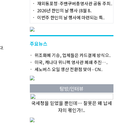
재외동포청·주밴쿠버총영사관 공동 주최..
2026년 한인의 날 행사 (8월 8..
이번주 한인의 날 행사에 마련되는 특..
주요뉴스
다.
위조화폐 기승, 업체들은 카드결제 방식으..
미국, 캐나다 위니펙 영사관 폐쇄 추진…..
세노버스 오일 생산 전환점 맞아 - CN..
탐방/인터뷰
국세청을 믿었을 뿐인데… 잘못은 왜 납세
자의 몫인가!..