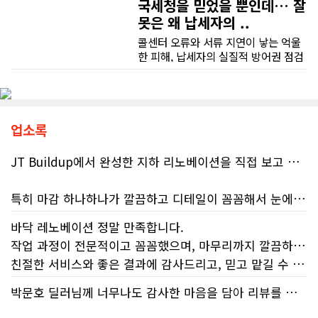
국세청을 믿었을 뿐인데… 잘
못은 왜 납세자의 ..
콜센터 오류와 서류 지연이 낳는 억울
한 피해, 납세자의 실질적 방어권 점검
(이은정 기자) 최근 연방 감사원
(Auditor General)과 납세자 옴부즈
맨(Taxpayers' Ombudsperson)이
연달아 발표한 보고서는 캐나다 국세
청(CRA)의 민원 대응 시스템이 사실상
업소록
마비 상태에 이르렀음을 여실히 보여
준다. 성실하게 납세의무를 다하고자
JT Buildup에서 완성한 지하 리노베이션을 직접 보고 정말 완전 감동 깊었습니다. 단순히 공간을 새롭게 바꾼 정도가 아니라, 공간의 활용도와 전체적인 분위기까지 세심하게 고려해서 완전히 4성급 호텔 버금가는 새로운 공간으로 만들어 놓았더라고요.
하는 시민들에게 이러한 행정 공백은
단순한 불편을 넘어 큰 좌절감을 안겨
특히 마감 하나하나가 깔끔하고 디테일이 꼼꼼해서 눈에 보이는 부분뿐만 아니라 보이지 않는 부분까지 신경 써서 시공해거 100프로 신뢰가 느껴졌습니다. 전체적인 완성도도 기대 이상이었고, 정말 놀라웠어요.
주고 있다.17%에 불과한 정답률, 맹
신이 부른 참담한 결과가장 충격적인
바닥 레노베이션 정말 만족합니다.
대목은 국세청 상담원이 제공하는 정
리노베이션은 정말 믿을 만한 업체에 맡겨야 해요. JT Buildup이라면 믿고 맡길 수 있겠다는 생각이 들었습니다. 집 리노베이션이나 지하 공간 공사를 계획하고 계신 분들께 자신 있게 추천하고 싶습니다.
보의 질적 저하다. 캐런 호건(Karen
작업 과정이 전문적이고 꼼꼼했으며, 마무리까지 깔끔하게 해주셨습니다.
Hogan) 연방 감사원장의 최신 보고서
친절한 서비스와 좋은 결과에 감사드리고, 믿고 맡길 수 있는 업체라 추천합니다.
에 따르면, 2025년 2월부터 5월 사이
진행된 테스트에서 개인 세무 관련 일
박문호 딜러님께 너무나도 감사한 마음을 담아 리뷰를 남깁니다.
반 질문에 대해 상담원이 올바른 답변
을 제공한 비율은 고작 17%에 불과했