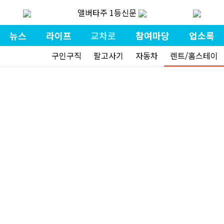
앨버타주 1등신문
뉴스
라이프
교차로
참여마당
업소록
구인구직
팔고사기
자동차
렌트/홈스테이