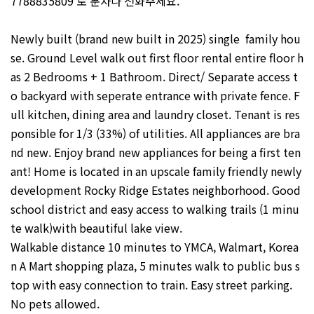
7788835809 로 문자나 전화주세요.
Newly built (brand new built in 2025) single family hou
se. Ground Level walk out first floor rental entire floor h
as 2 Bedrooms + 1 Bathroom. Direct/ Separate access t
o backyard with seperate entrance with private fence. F
ull kitchen, dining area and laundry closet. Tenant is res
ponsible for 1/3 (33%) of utilities. All appliances are bra
nd new. Enjoy brand new appliances for being a first ten
ant! Home is located in an upscale family friendly newly
development Rocky Ridge Estates neighborhood. Good
school district and easy access to walking trails (1 minu
te walk)with beautiful lake view.
Walkable distance 10 minutes to YMCA, Walmart, Korea
n A Mart shopping plaza, 5 minutes walk to public bus s
top with easy connection to train. Easy street parking.
No pets allowed.