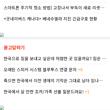
도된 노바스코샤주의 납세자 빌 비송
겪고 있다. 이 중 앨버타 내 환자 규모
(Bill Bisson) 사례는 우리의 현실과
스마트폰 주기적 청소 방법) 고장나서 부득이 새로 리셋했어요. 3일..
만 약 20만 명에 달하는 것으로 추정된
맞닿아 있다. 국세청은 그의 2023년도
다. 이는 주내 자폐증과 뇌성마비, 다운
세금 평가 과정에서 소득 명세서를 중
증후군 환자를 모두 합친 것보다 많은
<굿네이버스 캐나다> 베네수엘라 지진 긴급구호 현황
복으로 계산하는 명백한 행정 오류를
수치다. 전문가들은 FASD가 유행병
저질렀고, 그 결과 그에게 3,471달러
수준으로 확산했지만 사회적 인프라가
의 억울한 페널티가 부과되었다. 그의
턱없이 부족하다고 지적한다FASD 증
회계사는 즉각 국세청에 정정 및 페널
가세는 일상적 음주 문화와 연관이 있
티 면제 요청을 접수했지만, 국세청의
다. 캐나다 보건부에 따르면 현지 임신
공식 처리 목표인 6개월을 훌쩍 넘긴
묻고답하기
의 50~60%가 계획되지 않은 상태에
채 10개월째 아무런 조치도 취해지지
서 이뤄지기 때문에 임신 사실을 인지
않고 있다. 그 사이 억울하게 부과된 페
하기 전인 극초기에 태아가 알코올에
한국으로 짐을 보내고 싶은데 저렴한 곳 있을까요? 짐은 큰 박스 2-3..
널티는 눈덩이처럼 이자가 붙어 3,836
노출되기 쉽다.북미 임산부의 15.2%
달러로 불어났다. 이처럼 명백한 국세
가 최근 30일 이내(6월 기준) 음주 경
오래된 스피커 시스템 블루투스 연결 문의
+6
청의 실수 앞에서도 서류 처리를 마냥
험이 있었다. 이 중 4.9%는 폭음한 것
기다리며 불안감에 시달려야 하는 납
으로 조사됐다. 영국 브리스톨 의과대
세자들의 속은 까맣게 타들어 간다. 철
죽으면 천국에서 이전 생애의 기억은 그대로 남아 있나요? 아니면 사라지..
학 연구진도 태아기 알코올 노출과 청
저한 기록과 전문가 교차 검증이 필수
소년기 위험 행동의 연관성을 지적했
인 시대이러한 국가 조세 시스템의 난
한국에서 살 만한 조카/가족 선물 질문드려요!
+1
다.이에 따라 앨버타 보건당국은 임신
맥상 속에서 납세자들이 스스로를 보
기간 9개월 동안 금주를 유지하자는
호할 수 있는 방어권은 무엇일까. 세무
'Dry9' 캠페인을 꾸준히 진행하고 있
전문가들은 국세청과 통화할 때 반드
다. 매년 9월 FASD 인식의 달에는 캘
시 상담원의 ID 번호, 통화 날짜 및 시