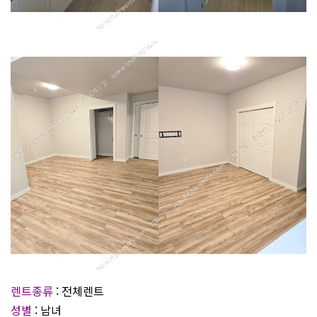
렌트종류
: 전체렌트
성별
: 남녀