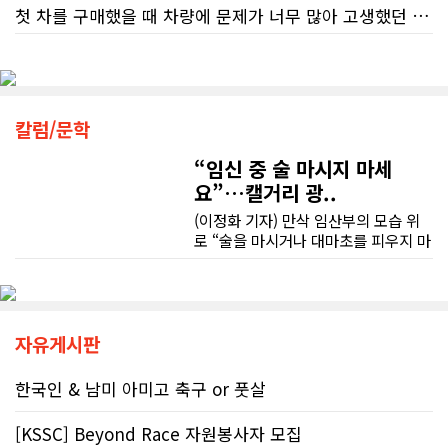
다. 문제는 국세청의 잘못된 안내를 믿
첫 차를 구매했을 때 차량에 문제가 너무 많아 고생했던 경험이 있어서, 이번에는 정말 신중하게 고민하고 꼼꼼하게 알아본 후 차를 구매하고 싶었습니다. 그러던 중 사우스포인트의 박문호 딜러님을 만나면서 그동안의 고민이 모두 해결되었습니다.
고 따랐다가 피해를 보더라도, 그 책임
은 고스란히 납세자가 져야 한다는 점
처음 차량을 선택하는 과정부터 저에게 맞는 차량을 추천해 주셨고, 그 차량의 장단점과 다양한 기능까지 하나하나 자세하게 설명해 주셔서 큰 도움이 되었습니다. 원래는 새 차를 받기까지 4~5개월 정도 기다려야 한다고 들었는데, 딜러님의 노력 덕분에 한 달 만에 차량을 받을 수 있었습니다.
이다. 조세 전문 변호사 데이비드 로트
플라이쉬(David Rotfleisch)는 언론
인터뷰를 통해 "소득세법상 정확한 세
차량을 인수하는 날에도 시간이 오래 걸렸음에도 불구하고 모든 기능을 하나씩 직접 설명해 주시고, 앞으로 차량을 관리하면서 꼭 확인해야 할 부분과 유용한 팁까지 꼼꼼하게 알려주셨습니다. 차에 대해 잘 모르는 저에게는 정말 큰 도움이 되었습니다.
칼럼/문학
금 신고의 책임은 전적으로 납세자에
게 있으며, 오류가 잦은 국세청 일반 상
“임신 중 술 마시지 마세
또한 기존 차량을 개인 거래로 판매해야 했는데, 처음 해보는 일이라 어떻게 진행해야 할지 막막했습니다. 사실 차량 판매와는 직접 관련이 없는 부분임에도 불구하고, 제 질문 하나하나에 친절하게 답해 주시며 마치 본인의 일처럼 적극적으로 도와주셨습니다. 덕분에 개인 거래도 무사히 마칠 수 있었습니다.
담 라인에 의존해서는 안 된다"라고 강
요”…캘거리 광..
하게 경고했다. 만약 상담원의 잘못된
조언을 믿고 세금을 누락했다면, 납세
(이정화 기자) 만삭 임산부의 모습 위
그동안 만났던 딜러분들은 차량을 판매하는 데 집중하시는 경우가 많았는데, 박문호 딜러님은 고객의 입장에서 무엇이 가장 좋은 선택인지 먼저 생각해 주셨습니다. 마치 가족을 대하듯 작은 부분까지 세심하게 챙겨 주시는 모습에 큰 감동을 받았습니다.
자가 고의로 탈세를 저지른 것(중과실
로 “술을 마시거나 대마초를 피우지 마
50% 페널티)으로 간주되지는 않더라
세요”라는 문구가 등장한다. 캘거리 곳
도 미납된 세금 원금은 여전히 납부해
좋은 차를 구매할 수 있도록 끝까지 최선을 다해 주시고, 늘 친절하고 세심하게 도와주신 박문호 딜러님께 진심으로 감사드립니다. 주변에 차량 구매를 고민하는 분이 있다면 자신 있게 추천드리고 싶은 최고의 딜러님입니다.
곳에서 접할 수 있는 정부 공익광고다.
야 한다. 국가 기관의 말을 믿은 소시민
한국인 시각에서는 “왜 이런 당연한 내
이 온전한 법의 보호를 받지 못하는 현
용을 세금까지 들여 광고할까”라는 의
실은국가 행정에 대한 근본적인 회의
문이 들 수 있다. 하지만 반복되는 이
자유게시판
감을 불러일으킨다. 서류 처리에만 10
메시지 뒤에는 앨버타가 오랫동안 대
개월, 고장 난 행정 시계와 억울한 페널
응해온 태아알코올증후군(FASD) 문제
한국인 & 남미 아미고 축구 or 풋살
티부정확한 안내뿐만 아니라 기약 없
가 자리하고 있다.■ 자폐증보다 흔한
는 업무 지연 현상도 시민들의 숨통을
앨버타 고질병 'FASD' 20만 추정현재
조이는 요인이다. 최근 CBC 뉴스에 보
[KSSC] Beyond Race 자원봉사자 모집
캐나다 전체 인구의 약 4%가 FASD를