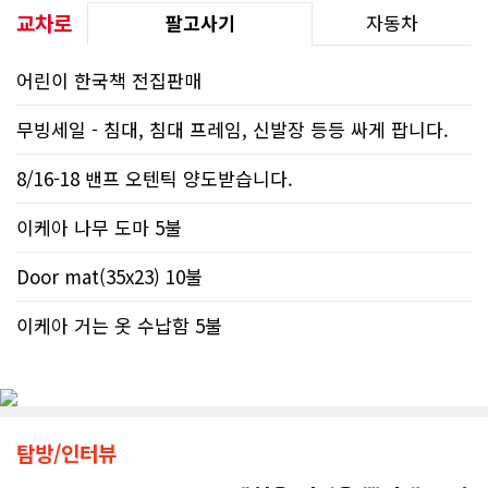
교차로
팔고사기
자동차
어린이 한국책 전집판매
무빙세일 - 침대, 침대 프레임, 신발장 등등 싸게 팝니다.
8/16-18 밴프 오텐틱 양도받습니다.
이케아 나무 도마 5불
Door mat(35x23) 10불
이케아 거는 옷 수납함 5불
탐방/인터뷰