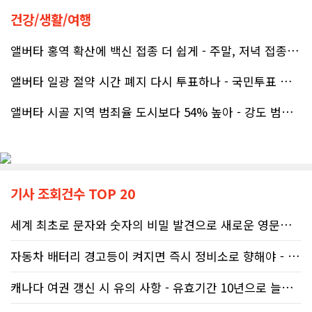
공사가 끝난 후에는 마무리 점검까지 꼼꼼하게 진행해 주시는 모습에서 전문성과 책임감을 느낄 수 있었습니다.
건강/생활/여행
좋은 차를 구매할 수 있도록 끝까지 최선을 다해 주시고, 늘 친절하고 세심하게 도와주신 박문호 딜러님께 진심으로 감사드립니다. 주변에 차량 구매를 고민하는 분이 있다면 자신 있게 추천드리고 싶은 최고의 딜러님입니다.
무엇보다 작은 베이스먼트 공간을 밝고 깔끔하면서도 가족 모두가 편하게 사용할 수 있는 공간으로 완성해 주셔서 정말 만족합니다. 특히 아이들과 함께 즐겁게 시간을 보낼 수 있는 공간이 되어 더욱 뜻깊습니다.
앨버타 홍역 확산에 백신 접종 더 쉽게 - 주말, 저녁 접종 클리닉 열..
앨버타 일광 절약 시간 폐지 다시 투표하나 - 국민투표 기준 낮춰지며 ..
베이스먼트 개발을 고민하시는 분들께 B&A를 자신 있게 추천드립니다.
앨버타 시골 지역 범죄율 도시보다 54% 높아 - 강도 범죄는 도시가 ..
기사 조회건수 TOP 20
세계 최초로 문자와 숫자의 비밀 발견으로 새로운 영문법을 발명한 임성빈..
자동차 배터리 경고등이 켜지면 즉시 정비소로 향해야 - 주행중 차량 갑..
캐나다 여권 갱신 시 유의 사항 - 유효기간 10년으로 늘어나 편리