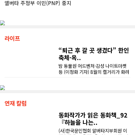
앨버타 주정부 이민(PNP) 중지
라이프
“퇴근 후 갈 곳 생겼다” 한인
축체·옥..
밤 동물원 어드벤처·감성 나이트마켓
등 (이정화 기자) 8월의 캘거리가 화려
한 문화 오아시스로 탈바꿈하고 있다.
옥상 시네마의 낭만부터 밤 10시까지
불을 밝힐 한인 야시장의 활기, 그리고
밤하늘을 수놓을 불꽃축제까지, 가벼
운 외투 한 벌 챙겨 들고 캘거리의 밤
연재 칼럼
속으로 뛰어들어 보는 것은 어떨까.■
8일 한인의 날 축제 "밤 10시까지 K푸
동화작가가 읽은 동화책_92
드·K팝 무대 확장"캘거리의 여름 밤 낭
『하늘을 나는..
만은 이번 주말, 우리 동포들이 이끄는
(사)한국문인협회 알버타지부회원 이
거대한 축제의 장에서 첫 번째 정점을