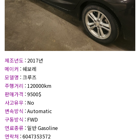
제조년도
: 2017년
메이커
: 쉐보레
모델명
: 크루즈
주행거리
: 120000km
판매가격
: 9500$
사고유무
: No
변속방식
: Automatic
구동방식
: FWD
연료종류
: 일반 Gasoline
연락처
: 6047353572