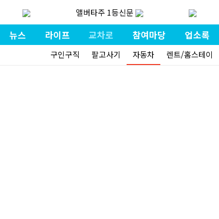
앨버타주 1등신문
뉴스
라이프
교차로
참여마당
업소록
구인구직
팔고사기
자동차
렌트/홈스테이