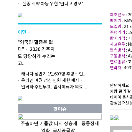
실종 취약 아동 위한 ‘인디고 경보’ ..
제조년도
: 
메이커
: BM
모델명
: X1 
이민
주행거리
: 
판매가격
: 
"외국인 할증은 없
사고유무
: N
다"… 2030 거주자
변속방식
: 
도 당당하게 누리는
구동방식
: 
연료종류
: 
고..
연락처
: 40
캐나다 상반기 1만607명 추방…인..
온라인 여권 갱신 인원 제한 폐지…..
안녕하세요
앨버타 주민투표, 임시체류자 의료·..
차량 관리 잘
타이어 올시즌,
관심있으신 
핫이슈
주춤하던 기름값 다시 상승세 - 중동정세
악화, 국제공급망 ..