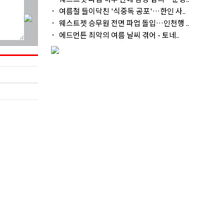
여름철 들이닥친 '식중독 공포'…한인 사..
웨스트젯 승무원 전면 파업 돌입…인천행 ..
에드먼튼 최악의 여름 날씨 겪어 - 토네..