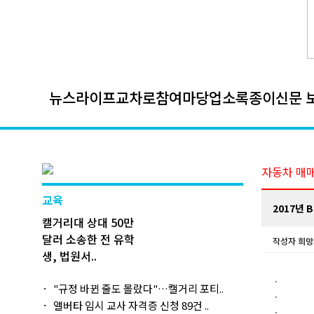
뉴스
라이프
교차로
참여마당
업소록
종이신문 
자동차 매
교육
2017년 B
캘거리대 상대 50만
달러 소송한 전 유학
작성자
희망
생, 법원서..
"규정 바뀐 줄도 몰랐다"…캘거리 포티..
앨버타 임시 교사 자격증 신청 89건 ..