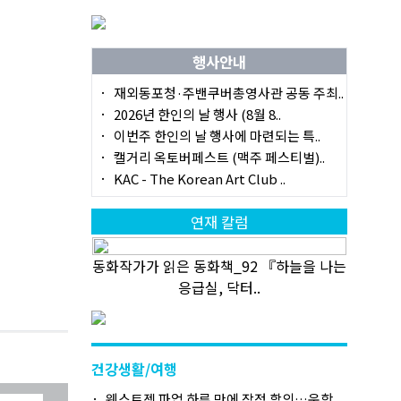
행사안내
재외동포청·주밴쿠버총영사관 공동 주최..
2026년 한인의 날 행사 (8월 8..
이번주 한인의 날 행사에 마련되는 특..
캘거리 옥토버페스트 (맥주 페스티벌)..
KAC - The Korean Art Club ..
연재 칼럼
동화작가가 읽은 동화책_92 『하늘을 나는
응급실, 닥터..
건강생활/여행
웨스트젯 파업 하루 만에 잠정 합의…운항..