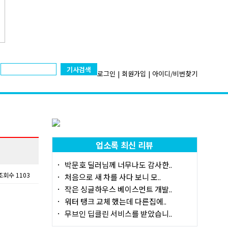
기사검색
로그인
|
회원가입
|
아이디/비번찾기
업소록 최신 리뷰
박문호 딜러님께 너무나도 감사한..
조회수 1103
처음으로 새 차를 사다 보니 모..
작은 싱글하우스 베이스먼트 개발..
워터 탱크 교체 했는데 다른집에..
무브인 딥클린 서비스를 받았습니..