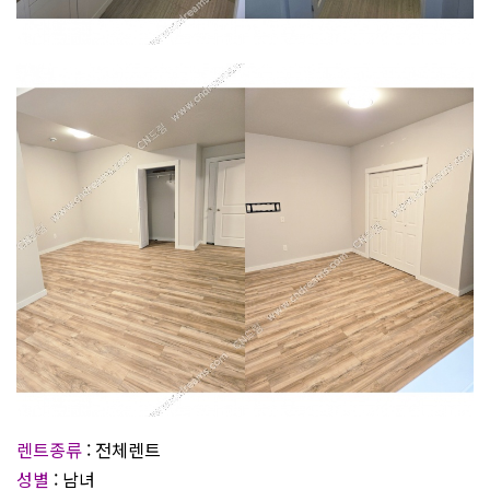
렌트종류
: 전체렌트
성별
: 남녀