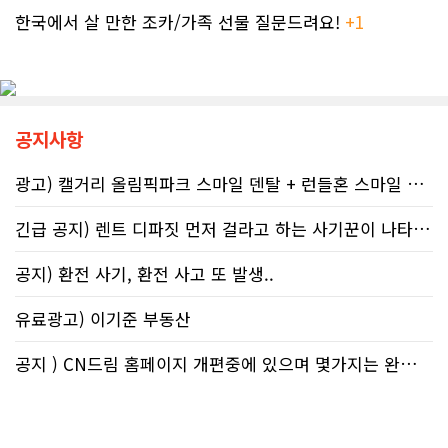
소년기 위험 행동의 연관성을 지적했
간, 그리고 대화의 상세 내용을 꼼꼼하
한국에서 살 만한 조카/가족 선물 질문드려요!
+1
다.이에 따라 앨버타 보건당국은 임신
게 기록해 둘 것을 강력히 권고한다. 추
기간 9개월 동안 금주를 유지하자는
후 억울한 벌금이나 이자 면제를 국세
'Dry9' 캠페인을 꾸준히 진행하고 있
청에 요청(Taxpayer relief
다. 매년 9월 FASD 인식의 달에는 캘
mechanism)할 때 이 구체적인 기록
거리 타워를 붉은빛으로 밝히는 등 대
만이 유일한 방패막이가 되기 때문이
중 인식 개선 활동도 이어진다.■ "파
다. 세금 납부는 앨버타에 뿌리내린 시
공지사항
티인데 한 잔쯤"…보건계 "소량 노출
민들의 당연한 의무이지만, 정확한 가
도 치명적"반면 앨버타주의 주류 및 대
이드라인을 제시하는 것은 국가의 기
마초 관련 제도는 접근성을 높이는 방
광고) 캘거리 올림픽파크 스마일 덴탈 + 런들혼 스마일 덴탈..
본 역할이다. 무너진 행정 시스템이 정
향으로 움직이고 있다. 주정부는 규제
상화되기 전까지, 맹목적인 신뢰를 거
완화를 이유로 주류 판매 시작 시간을
긴급 공지) 렌트 디파짓 먼저 걸라고 하는 사기꾼이 나타났어요 절대 주..
두고 회계 전문가의 교차 검증을 통해
오전 6시로 앞당겼고, 대마초 농가 직
스스로 자구책을 마련해야 할 것이다.
거래 제도인 '팜게이트(Farm-
공지) 환전 사기, 환전 사고 또 발생..
gate)'를 도입해 구매 문턱을 낮췄다.
여기에 대마초 합법화가 장기화되면서
유료광고) 이기준 부동산
젊은 임산부들 사이에서는 대마초를
태아에게 유해한 약물이 아닌, 입덧과
불안을 달래주는 ‘천연 허브’ 정도로 가
공지 ) CN드림 홈페이지 개편중에 있으며 몇가지는 완료했습니다.
볍게 인지하는 정서가 확산하고 있다
는 분석도 나온다.이러한 인식 차이는
현지 온라인 공간에서도 확인된다. 최
근 레딧 캘거리 채널에는 "임신 중 가