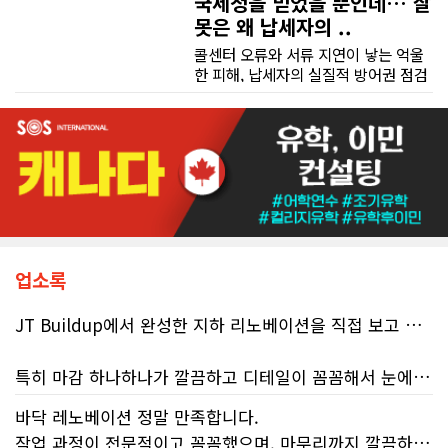
국세청을 믿었을 뿐인데… 잘
못은 왜 납세자의 ..
콜센터 오류와 서류 지연이 낳는 억울
한 피해, 납세자의 실질적 방어권 점검
(이은정 기자) 최근 연방 감사원
(Auditor General)과 납세자 옴부즈
맨(Taxpayers' Ombudsperson)이
연달아 발표한 보고서는 캐나다 국세
청(CRA)의 민원 대응 시스템이 사실상
마비 상태에 이르렀음을 여실히 보여
준다. 성실하게 납세의무를 다하고자
하는 시민들에게 이러한 행정 공백은
단순한 불편을 넘어 큰 좌절감을 안겨
주고 있다.17%에 불과한 정답률, 맹
업소록
신이 부른 참담한 결과가장 충격적인
대목은 국세청 상담원이 제공하는 정
JT Buildup에서 완성한 지하 리노베이션을 직접 보고 정말 완전 감동 깊었습니다. 단순히 공간을 새롭게 바꾼 정도가 아니라, 공간의 활용도와 전체적인 분위기까지 세심하게 고려해서 완전히 4성급 호텔 버금가는 새로운 공간으로 만들어 놓았더라고요.
보의 질적 저하다. 캐런 호건(Karen
Hogan) 연방 감사원장의 최신 보고서
에 따르면, 2025년 2월부터 5월 사이
특히 마감 하나하나가 깔끔하고 디테일이 꼼꼼해서 눈에 보이는 부분뿐만 아니라 보이지 않는 부분까지 신경 써서 시공해거 100프로 신뢰가 느껴졌습니다. 전체적인 완성도도 기대 이상이었고, 정말 놀라웠어요.
진행된 테스트에서 개인 세무 관련 일
반 질문에 대해 상담원이 올바른 답변
바닥 레노베이션 정말 만족합니다.
리노베이션은 정말 믿을 만한 업체에 맡겨야 해요. JT Buildup이라면 믿고 맡길 수 있겠다는 생각이 들었습니다. 집 리노베이션이나 지하 공간 공사를 계획하고 계신 분들께 자신 있게 추천하고 싶습니다.
을 제공한 비율은 고작 17%에 불과했
작업 과정이 전문적이고 꼼꼼했으며, 마무리까지 깔끔하게 해주셨습니다.