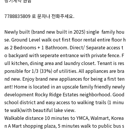
장기계약 원함
7788835809 로 문자나 전화주세요.
Newly built (brand new built in 2025) single family hou
se. Ground Level walk out first floor rental entire floor h
as 2 Bedrooms + 1 Bathroom. Direct/ Separate access t
o backyard with seperate entrance with private fence. F
ull kitchen, dining area and laundry closet. Tenant is res
ponsible for 1/3 (33%) of utilities. All appliances are bra
nd new. Enjoy brand new appliances for being a first ten
ant! Home is located in an upscale family friendly newly
development Rocky Ridge Estates neighborhood. Good
school district and easy access to walking trails (1 minu
te walk)with beautiful lake view.
Walkable distance 10 minutes to YMCA, Walmart, Korea
n A Mart shopping plaza, 5 minutes walk to public bus s