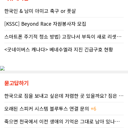
메시지 뒤에는 앨버타가 오랫동안 대
(Bill Bisson) 사례는 우리의 현실과
응해온 태아알코올증후군(FASD) 문제
한국인 & 남미 아미고 축구 or 풋살
맞닿아 있다. 국세청은 그의 2023년도
가 자리하고 있다.■ 자폐증보다 흔한
세금 평가 과정에서 소득 명세서를 중
앨버타 고질병 'FASD' 20만 추정현재
복으로 계산하는 명백한 행정 오류를
[KSSC] Beyond Race 자원봉사자 모집
캐나다 전체 인구의 약 4%가 FASD를
저질렀고, 그 결과 그에게 3,471달러
겪고 있다. 이 중 앨버타 내 환자 규모
의 억울한 페널티가 부과되었다. 그의
스마트폰 주기적 청소 방법) 고장나서 부득이 새로 리셋했어요. 3일..
만 약 20만 명에 달하는 것으로 추정된
회계사는 즉각 국세청에 정정 및 페널
다. 이는 주내 자폐증과 뇌성마비, 다운
티 면제 요청을 접수했지만, 국세청의
증후군 환자를 모두 합친 것보다 많은
<굿네이버스 캐나다> 베네수엘라 지진 긴급구호 현황
공식 처리 목표인 6개월을 훌쩍 넘긴
수치다. 전문가들은 FASD가 유행병
채 10개월째 아무런 조치도 취해지지
수준으로 확산했지만 사회적 인프라가
않고 있다. 그 사이 억울하게 부과된 페
턱없이 부족하다고 지적한다FASD 증
널티는 눈덩이처럼 이자가 붙어 3,836
가세는 일상적 음주 문화와 연관이 있
달러로 불어났다. 이처럼 명백한 국세
다. 캐나다 보건부에 따르면 현지 임신
청의 실수 앞에서도 서류 처리를 마냥
묻고답하기
의 50~60%가 계획되지 않은 상태에
기다리며 불안감에 시달려야 하는 납
서 이뤄지기 때문에 임신 사실을 인지
세자들의 속은 까맣게 타들어 간다. 철
하기 전인 극초기에 태아가 알코올에
한국으로 짐을 보내고 싶은데 저렴한 곳 있을까요? 짐은 큰 박스 2-3..
저한 기록과 전문가 교차 검증이 필수
노출되기 쉽다.북미 임산부의 15.2%
인 시대이러한 국가 조세 시스템의 난
가 최근 30일 이내(6월 기준) 음주 경
맥상 속에서 납세자들이 스스로를 보
오래된 스피커 시스템 블루투스 연결 문의
+6
험이 있었다. 이 중 4.9%는 폭음한 것
호할 수 있는 방어권은 무엇일까. 세무
으로 조사됐다. 영국 브리스톨 의과대
전문가들은 국세청과 통화할 때 반드
죽으면 천국에서 이전 생애의 기억은 그대로 남아 있나요? 아니면 사라지..
학 연구진도 태아기 알코올 노출과 청
시 상담원의 ID 번호, 통화 날짜 및 시