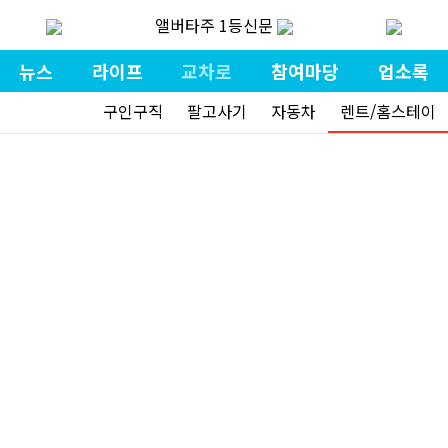
앨버타주 1등신문
뉴스
라이프
교차로
참여마당
업소록
구인구직
팔고사기
자동차
렌트/홈스테이