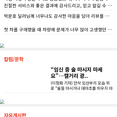
다. 문제는 국세청의 잘못된 안내를 믿
친절한 서비스와 좋은 결과에 감사드리고, 믿고 맡길 수 있는 업체라 추천합니다.
고 따랐다가 피해를 보더라도, 그 책임
은 고스란히 납세자가 져야 한다는 점
박문호 딜러님께 너무나도 감사한 마음을 담아 리뷰를 남깁니다.
이다. 조세 전문 변호사 데이비드 로트
플라이쉬(David Rotfleisch)는 언론
인터뷰를 통해 "소득세법상 정확한 세
첫 차를 구매했을 때 차량에 문제가 너무 많아 고생했던 경험이 있어서, 이번에는 정말 신중하게 고민하고 꼼꼼하게 알아본 후 차를 구매하고 싶었습니다. 그러던 중 사우스포인트의 박문호 딜러님을 만나면서 그동안의 고민이 모두 해결되었습니다.
금 신고의 책임은 전적으로 납세자에
게 있으며, 오류가 잦은 국세청 일반 상
처음 차량을 선택하는 과정부터 저에게 맞는 차량을 추천해 주셨고, 그 차량의 장단점과 다양한 기능까지 하나하나 자세하게 설명해 주셔서 큰 도움이 되었습니다. 원래는 새 차를 받기까지 4~5개월 정도 기다려야 한다고 들었는데, 딜러님의 노력 덕분에 한 달 만에 차량을 받을 수 있었습니다.
담 라인에 의존해서는 안 된다"라고 강
하게 경고했다. 만약 상담원의 잘못된
조언을 믿고 세금을 누락했다면, 납세
차량을 인수하는 날에도 시간이 오래 걸렸음에도 불구하고 모든 기능을 하나씩 직접 설명해 주시고, 앞으로 차량을 관리하면서 꼭 확인해야 할 부분과 유용한 팁까지 꼼꼼하게 알려주셨습니다. 차에 대해 잘 모르는 저에게는 정말 큰 도움이 되었습니다.
칼럼/문학
자가 고의로 탈세를 저지른 것(중과실
50% 페널티)으로 간주되지는 않더라
“임신 중 술 마시지 마세
도 미납된 세금 원금은 여전히 납부해
또한 기존 차량을 개인 거래로 판매해야 했는데, 처음 해보는 일이라 어떻게 진행해야 할지 막막했습니다. 사실 차량 판매와는 직접 관련이 없는 부분임에도 불구하고, 제 질문 하나하나에 친절하게 답해 주시며 마치 본인의 일처럼 적극적으로 도와주셨습니다. 덕분에 개인 거래도 무사히 마칠 수 있었습니다.
야 한다. 국가 기관의 말을 믿은 소시민
요”…캘거리 광..
이 온전한 법의 보호를 받지 못하는 현
(이정화 기자) 만삭 임산부의 모습 위
그동안 만났던 딜러분들은 차량을 판매하는 데 집중하시는 경우가 많았는데, 박문호 딜러님은 고객의 입장에서 무엇이 가장 좋은 선택인지 먼저 생각해 주셨습니다. 마치 가족을 대하듯 작은 부분까지 세심하게 챙겨 주시는 모습에 큰 감동을 받았습니다.
실은국가 행정에 대한 근본적인 회의
로 “술을 마시거나 대마초를 피우지 마
감을 불러일으킨다. 서류 처리에만 10
세요”라는 문구가 등장한다. 캘거리 곳
개월, 고장 난 행정 시계와 억울한 페널
좋은 차를 구매할 수 있도록 끝까지 최선을 다해 주시고, 늘 친절하고 세심하게 도와주신 박문호 딜러님께 진심으로 감사드립니다. 주변에 차량 구매를 고민하는 분이 있다면 자신 있게 추천드리고 싶은 최고의 딜러님입니다.
곳에서 접할 수 있는 정부 공익광고다.
티부정확한 안내뿐만 아니라 기약 없
한국인 시각에서는 “왜 이런 당연한 내
는 업무 지연 현상도 시민들의 숨통을
용을 세금까지 들여 광고할까”라는 의
조이는 요인이다. 최근 CBC 뉴스에 보
문이 들 수 있다. 하지만 반복되는 이
자유게시판
도된 노바스코샤주의 납세자 빌 비송