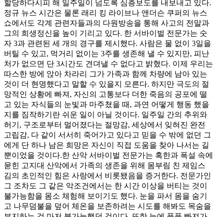
할당하다시피 해 일주일이 넘도록 심층보도를 내보내고 있다.
정규 뉴스 시간은 물론 래리 킹 라이브나 앤더슨 쿠퍼의 뉴스
쇼에서도 각계 관련자들과의 다원방송을 통해 사고의 전말과
그의 희생정신을 높이 기리고 있다. 한 서바이벌 전문가는 숫
자 3과 관련된 세 개의 경구를 제시했다. 사람은 물 없이 3일을
버틸 수 있고, 먹거리 없이는 3주를 생존해 낼 수 있지만, 피난
처가 없으면 단 3시간도 견뎌낼 수 없다고 밝혔다. 이제 우리는
따스한 방에 앉아 차라리 그가 가족과 함께 차량에 남아 있는
것이 더 현명했다고 말할 수 있을지 모른다. 하지만 극도의 절
망적인 상황에 빠져, 자신의 고통보다 더한 죽음의 공포에 떨
고 있는 자식들의 눈빛과 마주쳤을 때, 과연 어떻게 행동 했을
지를 짐작하기란 쉬운 일이 아닐 것이다. 일주일 간의 추위와
허기, 구조로부터 멀어졌다는 절망감, 세상에서 잊혀진 완전
고립감, 다 같이 서서히 죽어가고 있다고 믿을 수 밖에 없던 그
에게 단 하나 남은 희망은 자신이 직접 도움을 찾아 나서는 길
뿐이었을 것이다.한 산악 서바이벌 전문가는 혹한과 폭설 속에
묻힌 고지대 산악에서 가족의 생존을 위해 몸부림 친 제임스
김의 초인적인 힘은 사랑에서 비롯됐음을 증거한다. 전문가인
그 조차도 그 같은 악조건에서는 한 시간 이상을 버티는 것이
불가능함을 몸소 체험해 보이기도 했다. 눈을 파서 몸을 숨기
고 나무덤불을 덮어 체온을 보존하려는 시도를 해봐도 목숨을
부지하는 것 마저 불가능했던 것이다. 또한 눈에 푹푹 빠져가