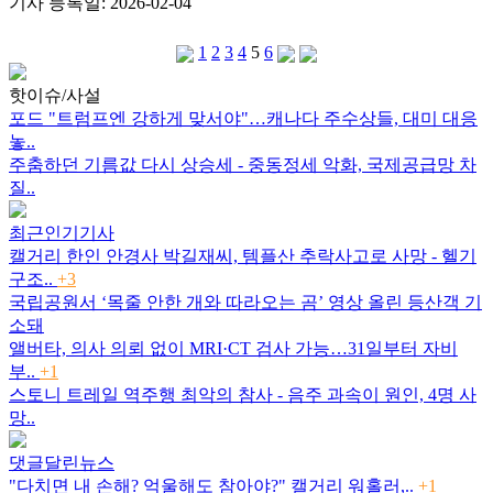
기사 등록일: 2026-02-04
1
2
3
4
5
6
핫이슈/사설
포드 "트럼프엔 강하게 맞서야"…캐나다 주수상들, 대미 대응
놓..
주춤하던 기름값 다시 상승세 - 중동정세 악화, 국제공급망 차
질..
최근인기기사
캘거리 한인 안경사 박길재씨, 템플산 추락사고로 사망 - 헬기
구조..
+3
국립공원서 ‘목줄 안한 개와 따라오는 곰’ 영상 올린 등산객 기
소돼
앨버타, 의사 의뢰 없이 MRI·CT 검사 가능…31일부터 자비
부..
+1
스토니 트레일 역주행 최악의 참사 - 음주 과속이 원인, 4명 사
망..
댓글달린뉴스
"다치면 내 손해? 억울해도 참아야?" 캘거리 워홀러,..
+1