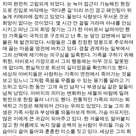
치며 완전히 고립되게 되었다. 눈 녹아 접근이 가능해진 현장
도로 진입로 바닥에는 ‘막다른 길’이라 쓰인 경고 페인팅이 뒤
늦게 카메라에 잡히고 있었다. 물보다 식량보다 무서운 것은
희망이 없다는 것이었다. 몇 시간 안 걸릴 거라며 아내를 안심
시키고 떠난 그의 희망 찾기는 그가 한 아비로서 살려야만 했
던 가족들이 극적으로 구조되고 난 후, 눈 덮인 강변에서 얼어
붙은 채 발견되었다. 사람들은 그를 진정한 영웅으로 추모하며
애 끓는 마음을 영전에 바치고 있다. 경찰 관계자는 일부에서
그의 선택에 제기하는 의구심을 일축한다. 가족을 구하기 위해
취한, 아비로서 가장으로서 그의 행동에는 아무 것도 잘못된
게 없다며, 현실적으로 최선의 길이었음을 확인하기도 했다.
세상의 아버지들은 사랑하는 가족이 면전에서 죽어가는 것을
보고 있느니 그처럼 죽음을 무릅쓸 수 있는 용기를 달라고 기
도하고 있다.한 동안 ‘고개 숙인 남자’나 부권상실 같은 말들이
넘쳐 났었다. 아버지의 의미는 변화하는 세월의 바람에 밀려
뒷전으로 한참 물러 나기도 했다. 전통적인 가족의 의미는 퇴
색하고 가정은 해체되어 간다는 우려도 있었다. 오늘 그의 희
생은 가족 사랑과 부성애를 되돌아보게 하며, 가슴 아프지만,
많은 이에게 큰 귀감이 되어주고 있다. 한 겨울에도 얼어붙지
않고 한 여름에도 녹지 않을 순백의 눈사람이 우리들 가슴 가
슴마다 걸어 들어와 훈훈한 미소를 짓고 있다. 세상은 그의 희