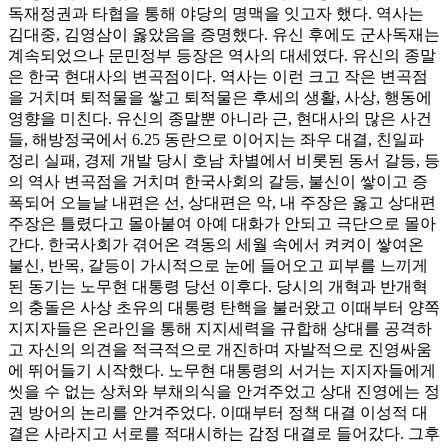
독재정권과 타협을 통해 야당의 명맥을 잇고자 했다. 역사는
김대중, 김영삼이 옳았음을 증명했다. 유신 후에도 군사독재는
계속되었으나 문민정부 등장은 역사의 대세였다. 유신의 종말
은 한국 현대사의 변곡점이다. 역사는 이런 크고 작은 변곡점
을 거치며 퇴적물을 쌓고 퇴적물은 후세의 생활, 사상, 행동에
영향을 미친다. 유신의 종말뿐 아니라 근, 현대사의 많은 사건
들, 해방정국에서 6.25 동란으로 이어지는 좌우 대결, 친일파
정리 실패, 경제 개발 당시 호남 차별에서 비롯된 동서 갈등, 등
의 역사 변곡점을 거치며 한국사회의 갈등, 불신이 쌓이고 증
폭되어 오늘날 내편은 선, 상대편은 악, 내 주장은 옳고 상대편
주장은 틀렸다고 몰아붙여 아예 대화가 안되고 극단으로 몰아
간다. 한국사회가 겪어온 격동의 세월 속에서 켜켜이 쌓여온
불신, 반목, 갈등이 가시적으로 눈에 들어오고 피부를 느끼게
된 동기는 노무현 대통령 당선 이후다. 당시의 개혁과 반개혁
의 충돌은 사상 초유의 대통령 탄핵을 불러왔고 이때부터 양쪽
지지자들은 온라인을 통해 지지세력을 규합해 상대를 공격하
고 자신의 의견을 적극적으로 개진하며 자발적으로 진영싸움
에 뛰어들기 시작했다. 노무현 대통령의 서거는 지지자들에게
씻을 수 없는 상처와 부채의식을 안겨주었고 상대 진영에는 정
권 방어의 논리를 안겨주었다. 이때부터 정책 대결 이성적 대
결은 사라지고 서로를 적대시하는 감정 대결로 들어갔다. 그후