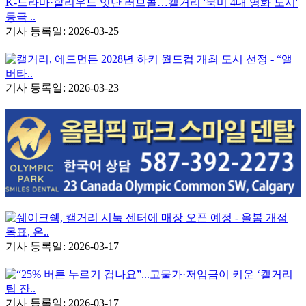
K-드라마·할리우드 잇단 러브콜…캘거리 '북미 4대 영화 도시'
등극 ..
기사 등록일: 2026-03-25
캘거리, 에드먼튼 2028년 하키 월드컵 개최 도시 선정 - “앨
버타..
기사 등록일: 2026-03-23
쉐이크쉑, 캘거리 시눅 센터에 매장 오픈 예정 - 올봄 개점
목표, 온..
기사 등록일: 2026-03-17
“25% 버튼 누르기 겁나요”...고물가·저임금이 키운 ‘캘거리
팁 잔..
기사 등록일: 2026-03-17