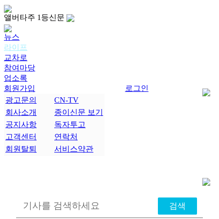
앨버타주 1등신문
뉴스
라이프
교차로
참여마당
업소록
회원가입
로그인
광고문의
CN-TV
회사소개
종이신문 보기
공지사항
독자투고
고객센터
연락처
회원탈퇴
서비스약관