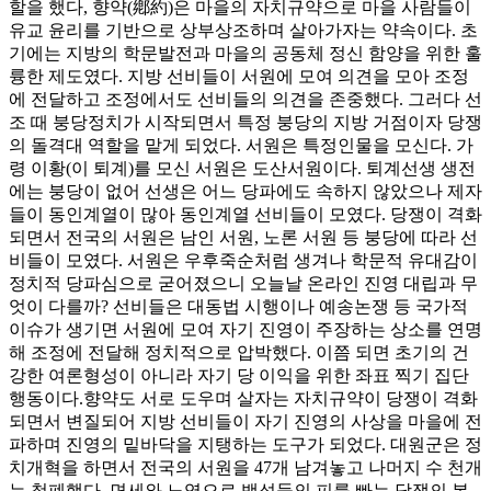
할을 했다, 향약(鄕約)은 마을의 자치규약으로 마을 사람들이
유교 윤리를 기반으로 상부상조하며 살아가자는 약속이다. 초
기에는 지방의 학문발전과 마을의 공동체 정신 함양을 위한 훌
륭한 제도였다. 지방 선비들이 서원에 모여 의견을 모아 조정
에 전달하고 조정에서도 선비들의 의견을 존중했다. 그러다 선
조 때 붕당정치가 시작되면서 특정 붕당의 지방 거점이자 당쟁
의 돌격대 역할을 맡게 되었다. 서원은 특정인물을 모신다. 가
령 이황(이 퇴계)를 모신 서원은 도산서원이다. 퇴계선생 생전
에는 붕당이 없어 선생은 어느 당파에도 속하지 않았으나 제자
들이 동인계열이 많아 동인계열 선비들이 모였다. 당쟁이 격화
되면서 전국의 서원은 남인 서원, 노론 서원 등 붕당에 따라 선
비들이 모였다. 서원은 우후죽순처럼 생겨나 학문적 유대감이
정치적 당파심으로 굳어졌으니 오늘날 온라인 진영 대립과 무
엇이 다를까? 선비들은 대동법 시행이나 예송논쟁 등 국가적
이슈가 생기면 서원에 모여 자기 진영이 주장하는 상소를 연명
해 조정에 전달해 정치적으로 압박했다. 이쯤 되면 초기의 건
강한 여론형성이 아니라 자기 당 이익을 위한 좌표 찍기 집단
행동이다.향약도 서로 도우며 살자는 자치규약이 당쟁이 격화
되면서 변질되어 지방 선비들이 자기 진영의 사상을 마을에 전
파하며 진영의 밑바닥을 지탱하는 도구가 되었다. 대원군은 정
치개혁을 하면서 전국의 서원을 47개 남겨놓고 나머지 수 천개
는 철폐했다. 면세와 노역으로 백성들의 피를 빠는 당쟁의 본