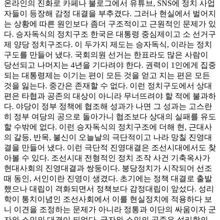
온라인의 진화로 카페나 불로그에서 유튜브, SNS에 정치 사업
자들이 등장해 감정 대결을 부추겼다. 그러나 현실에서 벌어지
는 상황에 따른 원인보다 좀더 구조적이고 근원적인 문제가 있
다. 승자독식의 정치구조 한국은 대통령 중심제이고 소 선거구
제 양당 정치구조다. 이 두가지 제도는 승자독식, 이라는 정치
구도를 만들어 냈다. 국회의원 선거는 한표라도 많은 사람이
당선되고 나머지는 4년을 기다려야 한다. 권력이 1인에게 집중
되는 대통령제는 이기는 편이 모든 것을 얻고 지는 편은 모든
것을 잃는다. 중간은 존재할 수 없다. 이런 정치구도에서 상대
편은 타협과 공존의 대상이 아니라 무너뜨려야 할 적에 불과하
다. 야당이 정부 정책에 협조해 성과가 나면 그 성과는 고스란
히 정부 여당의 공으로 돌아가니 협조보다 상대의 실패를 유도
할 수밖에 없다. 이런 승자독식의 정치구조에 더해 현, 근대사
의 갈등, 반목, 불신이 오늘날의 극단적이고 나라 망칠 진영대
결을 만들어 냈다. 이런 극단적 진영대결은 조선시대에서도 찾
아볼 수 있다. 조선시대 전형적인 정치 조작 사건 기축옥사가
현대사회의 진영대결과 쌍둥이다. 붕당정치가 시작되어 선조
때 동인, 서인이란 진영이 생겼다. 초기에는 정책 대결로 출발
했으나 대립이 격화되면서 정책보다 감정대립이 앞섰다. 성리
학이 통치이념인 조선사회에서 이를 현실정치에 적용하다 보
니 이견을 조정하는 문제가 아니라 정통과 이단의 싸움이자 군
자와 소인의 대결이 되었다. 군자와 소인의 공존은 성리학의