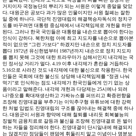
거지이자 국정농단의 뿌리가 되는 서원은 이렇게 종말을 맞았
다. 대원군은 공보다 과가 많은 인물이지만 서원 철폐는 잘한
일 중에 하나다. 극단적 진영대립의 해결책승자독식의 정치구
도를 바꾸려면 대통령 중심제에서 내각책임제로 개헌을 하면
된다. 그러나 한국 국민들은 대통령을 내손으로 뽑아야 한다는
인식이 강하다. 북한처럼 아예 최고 지도자를 내손으로 뽑아본
적이 없으면 “그런 가보다” 하겠지만 내손으로 정치 지도자를
뽑다 1972년 유신헌법부터 1987년까지 내손으로 정치 지도자
를 뽑지 못해 그것에 대한 트라우마가 심해서인지 내각제는 국
민 정서상 거리가 멀다. 4.19 이후 내각제가 혼란을 거듭하다
5.16으로 사라진 것도 내각제에 대한 불신으로 작용한다. 한국
인들은 국회에 대한 불신도 상당해 내각책임제를 “정권 나눠
먹기”로 인식하는 점도 내각제가 한국인들에게 인기 없는 상
품이라고 말해준다. 내각제 개헌과 다당제는 25시에나 되려
나?증오를 확대재생산하고 가짜뉴스를 퍼뜨리고 확증편향을
조장해 진영대결을 부추기는 이익추구형 유튜브에 대한 강력
한 처벌 입법도 진영대립의 구조를 끊어내는 해결책 중에 하나
다. 대원군이 서원과 향약에 대해 철퇴를 내리듯 회복불능의
징벌적 금융치료로 갈등과 불신을 조장해 진영대결로 돈 벌이
하는 자들을 정리해야 한다. 진영대결이 단시일내에 해결되지
는 않겠지만 정당들이 팬덤에 휘둘리지 말고 이념이나 명분보