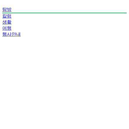
탐방
칼럼
생활
여행
행사안내