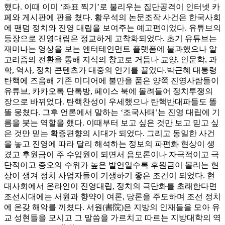
했다. 이때 이미 ‘좌표 찍기’로 불리우는 집단공격이 인터넷 카
페와 게시판에 판을 쳤다. 황우석의 논문조작 사건은 한국사회
에 팬덤 정치와 진영 대립을 보여주는 예고편이었다. 유튜브의
등장으로 진영대립은 정교하게 고착화되었다. 초기 유튜브는
재미나는 영상을 보는 엔터테인먼트 플랫폼에 불과했으나 알
고리즘의 전환을 통해 지식의 창고로 거듭나 교양, 인문학, 과
학, 역사, 정치 콘텐츠가 대중의 인기를 끌었다.박근혜 대통령
탄핵에 즈음해 기존 미디어에 불만을 품은 양쪽 진영사람들이
유튜브, 카카오톡 단톡방, 페이스 북에 몰려들어 정치투쟁의
장으로 바뀌었다. 탄핵찬성이 우세했으나 탄핵반대파들도 똘
똘 뭉쳤다. 그후 언론에서 말하는 ‘조국사태’는 진영 대립에 기
름을 붓는 역할을 했다. 이때부터 보고 싶은 것만 보고 믿고 싶
은 것만 믿는 확증편향의 시대가 되었다. 그리고 동일한 사건
을 놓고 진영에 따라 달리 해석하는 정보의 파편화 현상이 생
겼고 후원금이 주 수입원이 되면서 음모론이나 자극적이고 극
단적이고 증오의 수위가 높은 발언일수록 후원금이 몰리는 현
상이 생겨 정치 사업자들이 기생하기 좋은 조건이 되었다. 현
대사회에서 온라인이 진영대립, 정치의 극단화를 초래한다면
조선시대에는 서원과 향약이 여론, 당론을 주도하며 조선 정치
에 온갖 해악를 끼쳤다. 서원(書院)은 지방의 인재들을 모아 유
교 성현들을 모시고 그 말씀을 가르치고 따르는 지방대학의 역