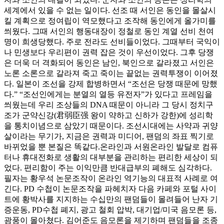
세계에서 있을 수 없는 일이다. 선조 때 서인은 동인을 몰살시
킬 계획으로 정여립이 역모했다고 조작해 동인에게 올가미를
씌웠다. 그때 서인의 행동대장이 정철로 동인 계열 선비 천여
명이 희생당했다. 주로 전라도 선비들이었다. 그때부터 국익이
나 민생보다 우리편이 권력 잡은 것이 우선이었다. 그후 당쟁
은 더욱 더 격화되어 동인은 남인, 북인으로 갈라졌고 서인은
노론 소론으로 갈라져 죽고 죽이는 끝없는 권력투쟁이 이어졌
다. 일본이 조선을 강제 합병하면서 “조선은 당쟁 때문에 망했
다.” “조선인에게는 분열의 열등 유전자”가 있다고 프레임을
씌웠는데 우리 조상들의 DNA 때문이 아니라 그 당시 정치구
조가 군약신강(君弱臣强 왕이 약하고 신하가 강한)에 성리학
을 통치이념으로 삼았기 때문이다. 조선시대에는 사약과 귀양
살이라는 무기가, 지금은 권력과 미디어, 팬덤의 좌표 찍기로
바뀌었을 뿐 본질은 똑같다.온라인과 서원온라인 발달로 컴퓨
터나 휴대전화로 생활의 대부분을 관리하는 편리한 세상이 되
었다. 편리함이 주는 이익만큼 반대급부의 폐해도 심각하다.
필자는 황우석 논문조작이 온라인 역기능의 대표적 사례로 여
긴다. PD 수첩이 논문조작을 파헤치자 다음 카페와 포털 사이
트에 황박사를 지지하는 수십만의 팬덤들이 몰려들어 난자 기
증운동, PD수첩 폐지, 광고 철회 압박, 대기업/미국 음모론 등,
광풍이 몰아쳤다. 김어준도 음모론을 제기하며 팬덤들을 조종