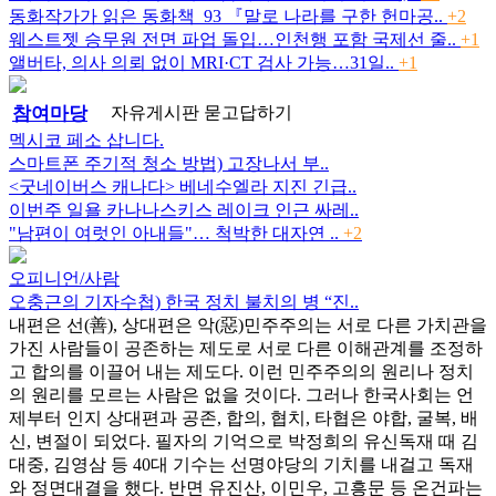
동화작가가 읽은 동화책_93 『말로 나라를 구한 헌마공..
+2
웨스트젯 승무원 전면 파업 돌입…인천행 포함 국제선 줄..
+1
앨버타, 의사 의뢰 없이 MRI·CT 검사 가능…31일..
+1
참여마당
자유게시판
묻고답하기
멕시코 페소 삽니다.
스마트폰 주기적 청소 방법) 고장나서 부..
<굿네이버스 캐나다> 베네수엘라 지진 긴급..
이번주 일욜 카나나스키스 레이크 인근 싸레..
"남편이 여럿인 아내들"… 척박한 대자연 ..
+2
오피니언/사람
오충근의 기자수첩) 한국 정치 불치의 병 “진..
내편은 선(善), 상대편은 악(惡)민주주의는 서로 다른 가치관을
가진 사람들이 공존하는 제도로 서로 다른 이해관계를 조정하
고 합의를 이끌어 내는 제도다. 이런 민주주의의 원리나 정치
의 원리를 모르는 사람은 없을 것이다. 그러나 한국사회는 언
제부터 인지 상대편과 공존, 합의, 협치, 타협은 야합, 굴복, 배
신, 변절이 되었다. 필자의 기억으로 박정희의 유신독재 때 김
대중, 김영삼 등 40대 기수는 선명야당의 기치를 내걸고 독재
와 정면대결을 했다. 반면 유진산, 이민우, 고흥문 등 온건파는