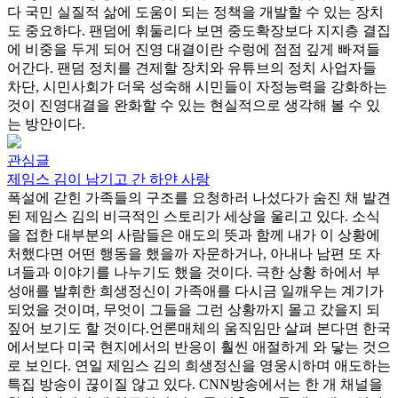
다 국민 실질적 삶에 도움이 되는 정책을 개발할 수 있는 장치
도 중요하다. 팬덤에 휘둘리다 보면 중도확장보다 지지층 결집
에 비중을 두게 되어 진영 대결이란 수렁에 점점 깊게 빠져들
어간다. 팬덤 정치를 견제할 장치와 유튜브의 정치 사업자들
차단, 시민사회가 더욱 성숙해 시민들이 자정능력을 강화하는
것이 진영대결을 완화할 수 있는 현실적으로 생각해 볼 수 있
는 방안이다.
관심글
제임스 김이 남기고 간 하얀 사랑
폭설에 갇힌 가족들의 구조를 요청하러 나섰다가 숨진 채 발견
된 제임스 김의 비극적인 스토리가 세상을 울리고 있다. 소식
을 접한 대부분의 사람들은 애도의 뜻과 함께 내가 이 상황에
처했다면 어떤 행동을 했을까 자문하거나, 아내나 남편 또 자
녀들과 이야기를 나누기도 했을 것이다. 극한 상황 하에서 부
성애를 발휘한 희생정신이 가족애를 다시금 일깨우는 계기가
되었을 것이며, 무엇이 그들을 그런 상황까지 몰고 갔을지 되
짚어 보기도 할 것이다.언론매체의 움직임만 살펴 본다면 한국
에서보다 미국 현지에서의 반응이 훨씬 애절하게 와 닿는 것으
로 보인다. 연일 제임스 김의 희생정신을 영웅시하며 애도하는
특집 방송이 끊이질 않고 있다. CNN방송에서는 한 개 채널을