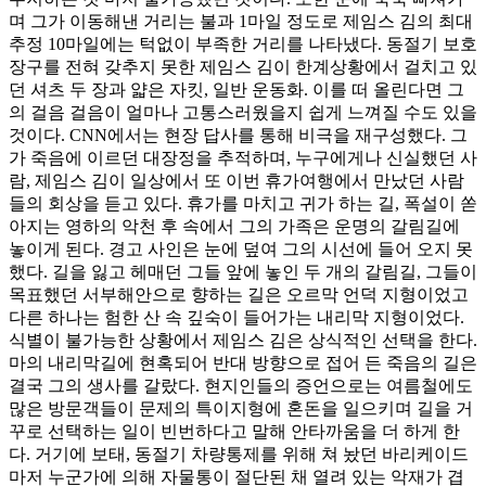
며 그가 이동해낸 거리는 불과 1마일 정도로 제임스 김의 최대
추정 10마일에는 턱없이 부족한 거리를 나타냈다. 동절기 보호
장구를 전혀 갖추지 못한 제임스 김이 한계상황에서 걸치고 있
던 셔츠 두 장과 얇은 자킷, 일반 운동화. 이를 떠 올린다면 그
의 걸음 걸음이 얼마나 고통스러웠을지 쉽게 느껴질 수도 있을
것이다. CNN에서는 현장 답사를 통해 비극을 재구성했다. 그
가 죽음에 이르던 대장정을 추적하며, 누구에게나 신실했던 사
람, 제임스 김이 일상에서 또 이번 휴가여행에서 만났던 사람
들의 회상을 듣고 있다. 휴가를 마치고 귀가 하는 길, 폭설이 쏟
아지는 영하의 악천 후 속에서 그의 가족은 운명의 갈림길에
놓이게 된다. 경고 사인은 눈에 덮여 그의 시선에 들어 오지 못
했다. 길을 잃고 헤매던 그들 앞에 놓인 두 개의 갈림길, 그들이
목표했던 서부해안으로 향하는 길은 오르막 언덕 지형이었고
다른 하나는 험한 산 속 깊숙이 들어가는 내리막 지형이었다.
식별이 불가능한 상황에서 제임스 김은 상식적인 선택을 한다.
마의 내리막길에 현혹되어 반대 방향으로 접어 든 죽음의 길은
결국 그의 생사를 갈랐다. 현지인들의 증언으로는 여름철에도
많은 방문객들이 문제의 특이지형에 혼돈을 일으키며 길을 거
꾸로 선택하는 일이 빈번하다고 말해 안타까움을 더 하게 한
다. 거기에 보태, 동절기 차량통제를 위해 쳐 놨던 바리케이드
마저 누군가에 의해 자물통이 절단된 채 열려 있는 악재가 겹