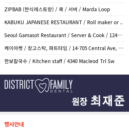
ZIPBAB (한식레스토랑) / 쿡 / 서버 / Marda Loop
KABUKU JAPANESE RESTAURANT / Roll maker or ..
Seoul Gamasot Restaurant / Server & Cook / 12424 Sym..
케이마켓 / 창고스탁, 파트타임 / 14-705 Central Ave, Sa..
한보칼국수 / Kitchen staff / 4340 Macleod Trl Sw
행사안내