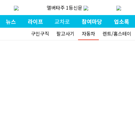
앨버타주 1등신문
뉴스
라이프
교차로
참여마당
업소록
구인구직
팔고사기
자동차
렌트/홈스테이