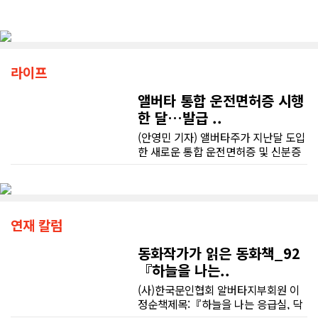
라이프
앨버타 통합 운전면허증 시행
한 달…발급 ..
(안영민 기자) 앨버타주가 지난달 도입
한 새로운 통합 운전면허증 및 신분증
(ID) 제도가 발급 지연과 혼란을 빚고
있다. 시민권 정보와 건강보험 번호를
하나의 카드에 통합하는 과정에서 신
분 확인 절차가 대폭 강화되면서 등록
사무소마다 긴 대기와 민원이 이어지
연재 칼럼
고 있다.앨버타주는 지난 7월 2일부터
운전면허증과 신분증에 시민권(또는
동화작가가 읽은 동화책_92
체류 자격) 정보와 앨버타 헬스케어 번
『하늘을 나는..
호(AHCN)를 함께 표기하는 통합 카드
(사)한국문인협회 알버타지부회원 이
를 발급하고 있다. 이에 따라 종이 건강
정순책제목:『하늘을 나는 응급실, 닥
카드를 별도로 소지할 필요는 없어졌