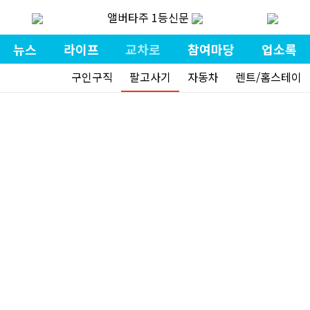
앨버타주 1등신문
뉴스
라이프
교차로
참여마당
업소록
구인구직
팔고사기
자동차
렌트/홈스테이