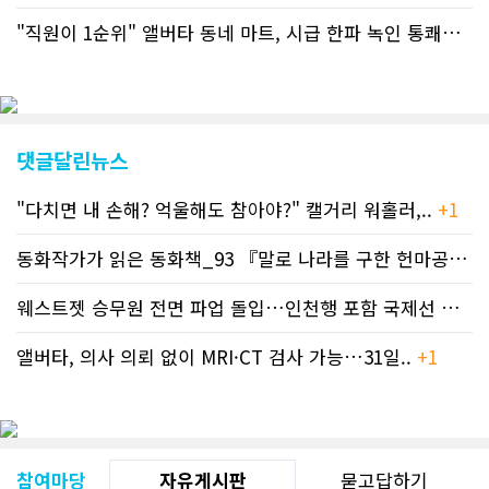
"직원이 1순위" 앨버타 동네 마트, 시급 한파 녹인 통쾌한 반란 ..
댓글달린뉴스
"다치면 내 손해? 억울해도 참아야?" 캘거리 워홀러,..
+1
동화작가가 읽은 동화책_93 『말로 나라를 구한 헌마공..
+2
웨스트젯 승무원 전면 파업 돌입…인천행 포함 국제선 줄..
+
앨버타, 의사 의뢰 없이 MRI·CT 검사 가능…31일..
+1
참여마당
자유게시판
묻고답하기