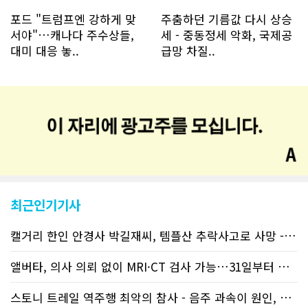
포드 "트럼프엔 강하게 맞
주춤하던 기름값 다시 상승
서야"…캐나다 주수상들,
세 - 중동정세 악화, 국제공
대미 대응 놓..
급망 차질..
최근인기기사
캘거리 한인 안경사 박길재씨, 템플산 추락사고로 사망 - 헬기 구조..
앨버타, 의사 의뢰 없이 MRI·CT 검사 가능…31일부터 자비 부..
스토니 트레일 역주행 최악의 참사 - 음주 과속이 원인, 4명 사망..