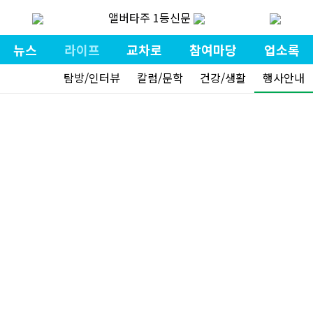
앨버타주 1등신문
뉴스
라이프
교차로
참여마당
업소록
탐방/인터뷰
칼럼/문학
건강/생활
행사안내