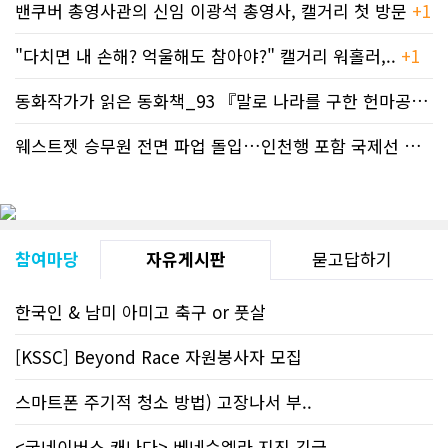
밴쿠버 총영사관의 신임 이광석 총영사, 캘거리 첫 방문
+1
"다치면 내 손해? 억울해도 참아야?" 캘거리 워홀러,..
+1
동화작가가 읽은 동화책_93 『말로 나라를 구한 헌마공..
+2
웨스트젯 승무원 전면 파업 돌입…인천행 포함 국제선 줄..
+
참여마당
자유게시판
묻고답하기
한국인 & 남미 아미고 축구 or 풋살
[KSSC] Beyond Race 자원봉사자 모집
스마트폰 주기적 청소 방법) 고장나서 부..
<굿네이버스 캐나다> 베네수엘라 지진 긴급..