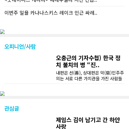
이번주 일욜 카나나스키스 레이크 인근 싸레..
오피니언/사람
오충근의 기자수첩) 한국 정
치 불치의 병 “진..
내편은 선(善), 상대편은 악(惡)민주주
의는 서로 다른 가치관을 가진 사람들
이 공존하는 제도로 서로 다른 이해관
계를 조정하고 합의를 이끌어 내는 제
도다. 이런 민주주의의 원리나 정치의
원리를 모르는 사람은 없을 것이다. 그
러나 한국사회는 언제부터 인지 상대
관심글
편과 공존, 합의, 협치, 타협은 야합, 굴
복, 배신, 변절이 되었다. 필자의 기억
제임스 김이 남기고 간 하얀
으로 박정희의 유신독재 때 김대중, 김
사랑