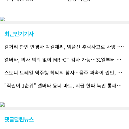
최근인기기사
캘거리 한인 안경사 박길재씨, 템플산 추락사고로 사망 - 헬기 구조..
앨버타, 의사 의뢰 없이 MRI·CT 검사 가능…31일부터 자비 부..
스토니 트레일 역주행 최악의 참사 - 음주 과속이 원인, 4명 사망..
"직원이 1순위" 앨버타 동네 마트, 시급 한파 녹인 통쾌한 반란 ..
댓글달린뉴스