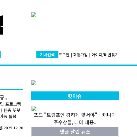
기사검색
로그인
|
회원가입
|
아이디/비번찾기
핫이슈
규..
이민 프로그램
가 한층 뚜렷
포드 "트럼프엔 강하게 맞서야"…캐나다
·아동 돌봄
주수상들, 대미 대응..
 2025-12-20
댓글 달린 뉴스