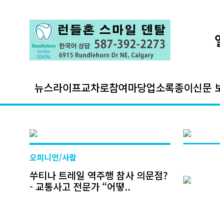
뉴스
라이프
교차로
참여마당
업소록
종이신문 
오피니언/사람
쑤티나 트레일 역주행 참사 의문점?
- 교통사고 전문가 “어떻..