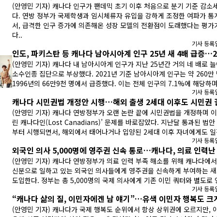
(안영민 기자) 캐나다 인구가 팬데믹 초기 이후 처음으로 분기 기준 감소
다. 연방 정부가 국제학생과 임시체류자 유입을 강하게 조정한 여파가 통
서, 급격한 인구 증가에 의존해온 성장 모델의 전환점이 도래했다는 평가
다..
기사 등록일:
인도, 파키스탄 등 캐나다 남아시아계 인구 25년 새 4배 급증…2.
(안영민 기자) 캐나다 내 남아시아계 인구가 지난 25년간 거의 네 배로 
소수인종 집단으로 부상했다. 2021년 기준 남아시아계 인구는 약 260만
1996년의 66만9천 명에서 급증했다. 이는 전체 인구의 7.1%에 해당하며.
기사 등록일:
캐나다 시민권법 개정안 시행…해외 출생 2세대 이후도 시민권 길
(안영민 기자) 캐나다 연방정부가 오랜 논란 끝에 시민권법을 개정하며 이
린 캐나다인(Lost Canadians)’ 문제를 바로잡았다. 지난달 통과된 법안
부터 시행되면서, 해외에서 태어나거나 입양된 2세대 이후 자녀에게도 일정
기사 등록일:
외국인 의사 5,000명에 영주권 신속 통로…캐나다, 의료 인력난 .
(안영민 기자) 캐나다 연방정부가 의료 인력 부족 해소를 위해 캐나다에서
신분으로 일하고 있는 외국인 의사들에게 영주권을 신속하게 부여하는 
도입한다. 정부는 총 5,000명의 국제 의사에게 기존 이민 쿼터와 별도로 영
기사 등록일:
“캐나다 삶의 질, 이민자에겐 남 얘기”…유색 이민자 행복도 크게 
(안영민 기자) 캐나다가 국제 행복도 순위에서 항상 상위권에 오르지만, 