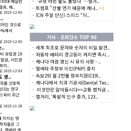
"규정 바뀐 줄도 몰랐다"…캘거..
스터대·해밀턴
과, 캐..
트럼프 "산불 연기 때문에 캐나..
+1
 2025-12-05
(CN 주말 단신) 스미스 “미..
.
떨어진 것으로
.5%에서
기사 - 조회건수 TOP 90
 2025-12-05
..
세계 최초로 문자와 숫자의 비밀 발견..
비 유럽권 19
자동차 배터리 경고등이 켜지면 즉시 ..
 발급, 시민권
캐나다 여권 갱신 시 유의 사항 - ..
부의..
앨버타 주정부 이민(PNP) 중지
 2025-12-03
속보29) 월 2천불 정부지원(CER..
 생..
캐나다에서 치과 기공사(Dental Tec..
동자를 선호하
있다는 연구
이것만은 알아둡시다>>교통 범칙금 ..
워스윅이 최근
캘거리, ‘폭발적 인구 증가, 123..
 2025-11-28
.
 미치는 영
제학자들은 그
. 앨버타 센