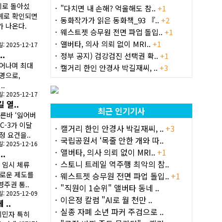
세로 돌아섰
"다치면 내 손해? 억울해도 참..
+1
계로 확인되면
동화작가가 읽은 동화책_93 『..
+2
가 나온다.
웨스트젯 승무원 전면 파업 돌입..
+1
앨버타, 의사 의뢰 없이 MRI..
+1
 2025-12-17
.
정부 공지) 검강검진 선택권 확..
+1
늘어나며 최대
캘거리 한인 안경사 박길재씨, ..
+3
 명으로,
.
 2025-12-17
 열..
최근 인기기사
른바 ‘잃어버
 C-3가 이달
캘거리 한인 안경사 박길재씨, ..
+3
 요건을..
국립공원서 ‘목줄 안한 개와 따..
 2025-12-16
앨버타, 의사 의뢰 없이 MRI..
+1
.
스토니 트레일 역주행 최악의 참..
 임시 체류
새로운 제도를
웨스트젯 승무원 전면 파업 돌입..
+1
주권 통..
"직원이 1순위" 앨버타 동네 ..
 2025-12-09
이은정 칼럼 "AI로 월 천만 ..
..
실종 자폐 소년 파커 주검으로 ..
이민자 특히