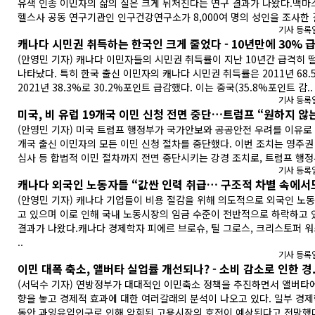
유색 인종 이민자의 삶의 질은 크게 뒤처진다는 연구 결과가 나왔다.맥마
헬스사 공동 연구기관인 인구건강연구소가 8,000여 명의 성인을 조사한 결
기사 등록일:
캐나다 시민권 취득하는 한국인 크게 줄었다 - 10년만에 30% 급.
(안영민 기자) 캐나다 이민자들의 시민권 취득률이 지난 10년간 급격히 
나타났다. 특히 한국 출신 이민자의 캐나다 시민권 취득률은 2011년 68
2021년 38.3%로 30.2%포인트 급감했다. 이는 중국(35.8%포인트 감..
기사 등록일:
미국, 비 유럽 19개국 이민 신청 전면 중단…트럼프 “원하지 않는
(안영민 기자) 미국 트럼프 행정부가 국가안보와 공공안전 우려를 이유로 
개국 출신 이민자의 모든 이민 신청 절차를 중단했다. 이번 조치는 영주권
심사 등 합법적 이민 절차까지 전면 중단시키는 강경 조치로, 트럼프 행정
기사 등록일:
캐나다 외국인 노동자들 “값싼 인력 취급… 구조적 차별 속에서도
(안영민 기자) 캐나다 기업들이 비용 절감을 위해 의도적으로 외국인 노
고 있으며 이로 인해 국내 노동시장의 임금 수준이 전반적으로 하락하고 
결과가 나왔다.캐나다 경제학자 피에르 브로슈, 틸 그로스, 크리스토퍼 
..
기사 등록일:
이민 대폭 축소, 앨버타 실업률 개선되나? - 소비 감소로 인한 경.
(서덕수 기자) 연방정부가 대대적인 이민축소 정책을 추진하면서 앨버타에
향을 놓고 경제적 효과에 대한 여러갈래의 분석이 나오고 있다. 일부 경
동안 과잉유입인구로 인해 악회된 고용시장의 호전이 예상된다고 전망했다