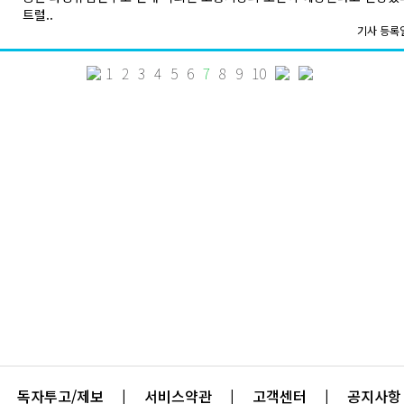
트럴..
기사 등록일:
1
2
3
4
5
6
7
8
9
10
독자투고/제보
|
서비스약관
|
고객센터
|
공지사항