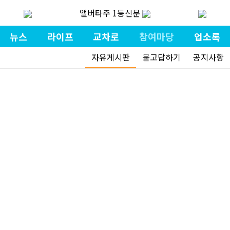
앨버타주 1등신문
뉴스
라이프
교차로
참여마당
업소록
자유게시판
묻고답하기
공지사항