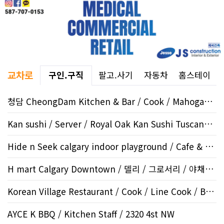
교차로
구인.구직
팔고.사기
자동차
홈스테이
청담 CheongDam Kitchen & Bar / Cook / Mahogany SE
Kan sushi / Server / Royal Oak Kan Sushi Tuscany st
Hide n Seek calgary indoor playground / Cafe & Kitchen / ..
H mart Calgary Downtown / 델리 / 그로서리 / 야채부 / 13..
Korean Village Restaurant / Cook / Line Cook / Beltline
AYCE K BBQ / Kitchen Staff / 2320 4st NW