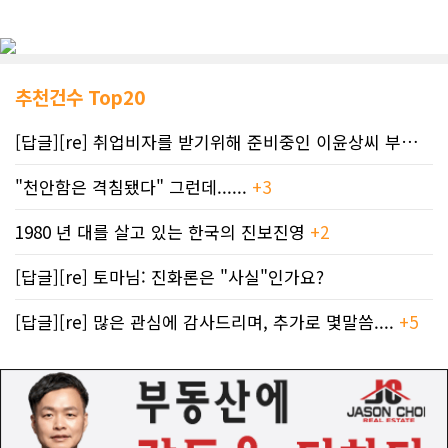
추천건수 Top20
[답글][re] 취업비자를 받기위해 준비중인 이윤상씨 부부께 드리는 편지
"천안함은 격침됐다" 그런데......
+3
1980 년 대를 살고 있는 한국의 진보진영
+2
[답글][re] 토마님: 진화론은 "사실"인가요?
[답글][re] 많은 관심에 감사드리며, 추가로 몇말씀....
+5