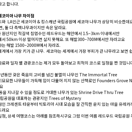
고 합니다.
세코이아 나무 차이점
와 LA인근 세코이아 & 킹스캐년 국립공원에 세코야 나무가 상당히 비슷한데
면, 둘 다 측백나무과이지만 속은 달라요.
원산지인 적갈색 침엽수인 레드우드는 해안에서 1.5~3km 이내에서만
서 50km 이상 떨어지면 살지 못해요. 또 해발300~700M에서만 자라고요
는 해발 1500~2000M에서 자라죠.
계에서 가장 키가 큰 나무. 세코야는 세계에서 가장 부피가 큰 나무라고 보면 
료와 일자 별 관광코스는 제가 모두 돌아보고 최적의 코스로 일정을 짠 것입니다
년동안 갖은 죽음의 고비를 넘긴 불멸의 나무인 The Immortal Tree
묘한 나무들이 가득해 입이 다물어 지지 않는 산책로인 Founders Grove Nat
구요
을 지나갈 수 있을 정도로 거대한 나무가 있는 Shrine Drive Thru Tree
립공원을 대표하는 관광지인 Trees of Mystery
인 크레센트 타운부터 빅토리아 시대 모습을 잘 간직한 운치 있는 마을 유레카
드려요
정, 상세 여행코스는 아래를 참조하시구요 그럼 이번 여름 레드우드 국립공원 