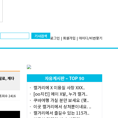
기사검색
로그인
|
회원가입
|
아이디/비번찾기
자유게시판 – TOP 90
절로, 게다
캘거리에 X 미용실 사장 XXX..
[oo치킨] 에이 X발, 누가 캘거..
조회수 2416
쿠바여행 가실 분만 보세요 (몇..
이곳 캘거리에서 상처뿐이네요. ..
캘거리에서 즐길수 있는 115가..