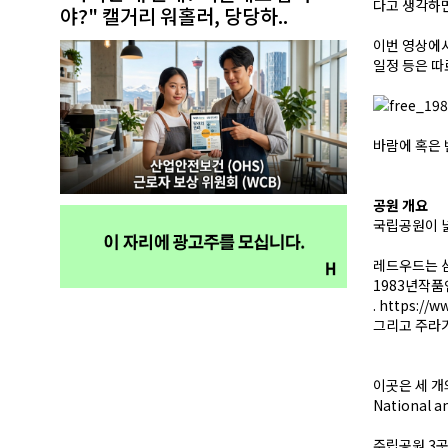
다고 생각하면
야?" 캘거리 워홀러, 당당하..
이번 영상에서
일정 등은 따
바람에 혹은 
공원 개요
국립공원이 넓
레드우드는 삼
1983년작품
.
https://w
그리고 주라기
이곳은 세 개
National 
주립공원 3