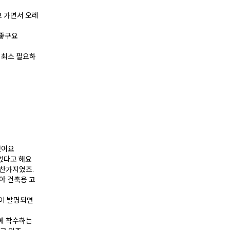
 가면서 오레
 좋구요
 최소 필요하
했어요
었다고 해요
마찬가지였죠.
아 건축용 고
들이 발명되면
사에 착수하는