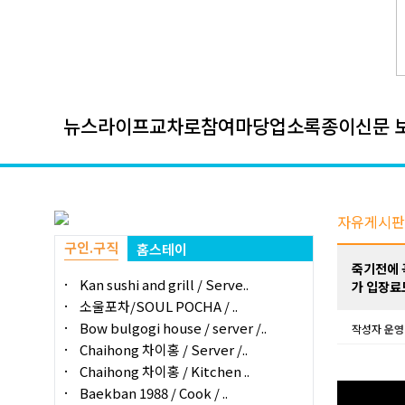
뉴스
라이프
교차로
참여마당
업소록
종이신문 
자유게시판
구인.구직
홈스테이
죽기전에 꼭
Kan sushi and grill / Serve..
가 입장료
소울포차/SOUL POCHA / ..
Bow bulgogi house / server /..
작성자
운영
Chaihong 차이홍 / Server /..
Chaihong 차이홍 / Kitchen ..
Baekban 1988 / Cook / ..