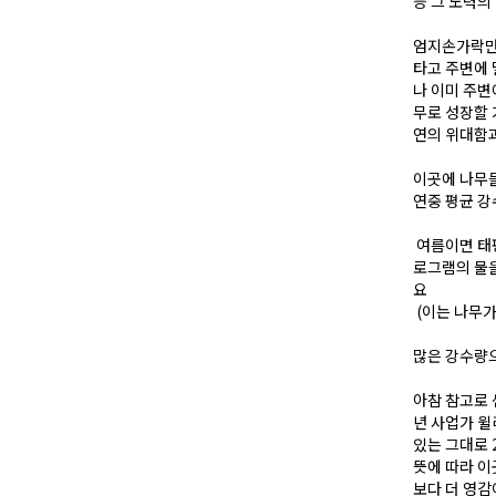
등 그 노력의
엄지손가락만
타고 주변에 
나 이미 주변
무로 성장할 
연의 위대함과
이곳에 나무들
연중 평균 강수
여름이면 태
로그램의 물을
요
(이는 나무가
많은 강수량으
아참 참고로 
년 사업가 윌
있는 그대로 
뜻에 따라 
보다 더 영감