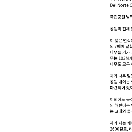
Del Norte 
국립공원 남쪽
공원의 전체 
이 넓은 면적
의 7배에 달
나무들 키가 
무는 103M
나무도 모두 
차가 나무 밑
공원 내에는 
마련되어 있어
이외에도 몸집
의 해변에는 
는 고래와 물
제가 사는 캐
2600킬로,