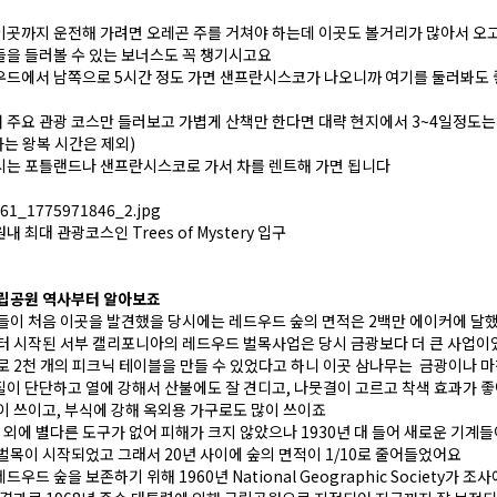
곳까지 운전해 가려면 오레곤 주를 거쳐야 하는데 이곳도 볼거리가 많아서 오고
을 들러볼 수 있는 보너스도 꼭 챙기시고요
우드에서 남쪽으로 5시간 정도 가면 샌프란시스코가 나오니까 여기를 둘러봐도
주요 관광 코스만 들러보고 가볍게 산책만 한다면 대략 현지에서 3~4일정도는
가는 왕복 시간은 제외)
시는 포틀랜드나 샌프란시스코로 가서 차를 렌트해 가면 됩니다
 최대 관광코스인 Trees of Mystery 입구
국립공원 역사부터 알아보죠
들이 처음 이곳을 발견했을 당시에는 레드우드 숲의 면적은 2백만 에이커에 달
터 시작된 서부 캘리포니아의 레드우드 벌목사업은 당시 금광보다 더 큰 사업이
로 2천 개의 피크닉 테이블을 만들 수 있었다고 하니 이곳 삼나무는 금광이나 
이 단단하고 열에 강해서 산불에도 잘 견디고, 나뭇결이 고르고 착색 효과가 좋
이 쓰이고, 부식에 강해 옥외용 가구로도 많이 쓰이죠
끼 외에 별다른 도구가 없어 피해가 크지 않았으나 1930년 대 들어 새로운 기계
벌목이 시작되었고 그래서 20년 사이에 숲의 면적이 1/10로 줄어들었어요
우드 숲을 보존하기 위해 1960년 National Geographic Society가 조