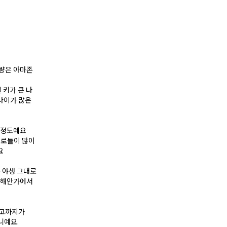
소량은 아마존
 키가 큰 나
나이가 많은
 정도예요
책로들이 많이
요
 야생 그대로
. 해안가에서
카고까지가
니예요.