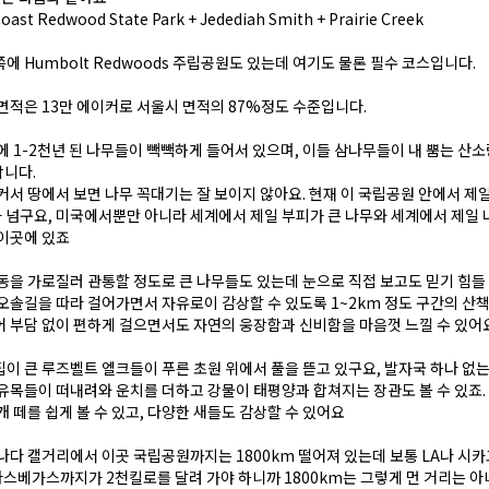
Coast Redwood State Park + Jedediah Smith + Prairie Creek
에 Humbolt Redwoods 주립공원도 있는데 여기도 물론 필수 코스입니다.
면적은 13만 에이커로 서울시 면적의 87%정도 수준입니다.
에 1-2천년 된 나무들이 빽빽하게 들어서 있으며, 이들 삼나무들이 내 뿜는 산
합니다.
커서 땅에서 보면 나무 꼭대기는 잘 보이지 않아요. 현재 이 국립공원 안에서 제일
가 넘구요, 미국에서뿐만 아니라 세계에서 제일 부피가 큰 나무와 세계에서 제일 
이곳에 있죠
동을 가로질러 관통할 정도로 큰 나무들도 있는데 눈으로 직접 보고도 믿기 힘들
오솔길을 따라 걸어가면서 자유로이 감상할 수 있도록 1~2km 정도 구간의 산
 부담 없이 편하게 걸으면서도 자연의 웅장함과 신비함을 마음껏 느낄 수 있어
이 큰 루즈벨트 엘크들이 푸른 초원 위에서 풀을 뜯고 있구요, 발자국 하나 없는
유목들이 떠내려와 운치를 더하고 강물이 태평양과 합쳐지는 장관도 볼 수 있죠
개 떼를 쉽게 볼 수 있고, 다양한 새들도 감상할 수 있어요
나다 캘거리에서 이곳 국립공원까지는 1800km 떨어져 있는데 보통 LA나 시
 라스베가스까지가 2천킬로를 달려 가야 하니까 1800km는 그렇게 먼 거리는 아