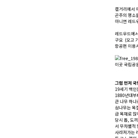
캘거리에서 이
곤주의 명소들
아니면 레드
레드우드에서 
구요 (오고 
항공편 이용
이곳 국립공원내
그럼 먼저 
19세기 백인
1880년대부
큰 나무 하나
삼나무는 목질
급 목재로 많
당시 톱, 도
서 무차별적 
사라져가는 레드