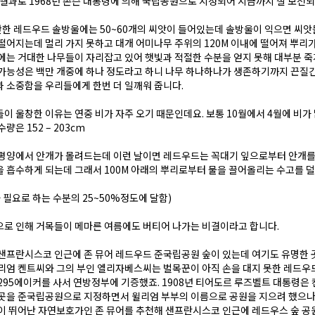
 결과로 1968년 존슨 대통령에 의해 국립공원으로 지정되어 지금까지 잘 보전
한 레드우드 솔방울에는 50~60개의 씨앗이 들어있는데 솔방울이 익으면 씨앗
떨어지는데 멀리 가지 못하고 대개 어미나무 주위의 120M 이내에 떨어져 뿌리
에는 거대한 나무들이 자리잡고 있어 햇빛과 적절한 수분을 얻지 못해 대부분 죽게
가능성은 백만 개중에 하나 정도라고 하니 나무 하나하나가 생존하기까지 끈질긴
 소중함을 우리들에게 한번 더 일깨워 줍니다.
이 울창한 이유는 연중 비가 자주 오기 때문인데요. 보통 10월에서 4월에 비가
량은 152 – 203cm
평양에서 안개가 몰려드는데 이런 날이면 레드우드는 꼭대기 잎으로부터 안개를
 흡수하게 되는데 그래서 100M 아래의 뿌리로부터 물을 끌어올리는 수고를 덜
 필요로 하는 수분의 25~50%정도에 달함)
로 인해 거목들이 메마른 여름에도 버티어 나가는 비결이라고 합니다.
샌프란시스코 인근에 존 뮤어 레드우드 준국립공원 숲이 있는데 여기도 유명한 곳
리엄 켄트씨와 그의 부인 엘리자베스씨는 벌목꾼이 아직 손을 대지 못한 레드우
295에이커를 사서 연방정부에 기증했죠. 1908년 티어도르 루즈벨트 대통령은
이곳을 준국립공원으로 지정하면서 윌리엄 부부의 이름으로 공원을 지으려 했으나
이 뛰어난 자연보호가인 존 뮤어를 추천해 샌프란시스코 인근에 레드우스 숲 공