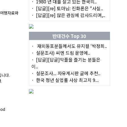
1980 년 대를 살고 있는 한국의..
[답글][re] 토마님: 진화론은 "사실..
한 여행자료와
[답글][re] 많은 관심에 감사드리며,..
반대건수 Top 30
재외동포분들께서도 뮤지컬 '박정희..
설문조사) 씨엔 드림 운영에..
[답글][답글]악플을 즐기는 분들은
이..
설문조사... 자유게시판 글에 추천..
입니다.
한국 청년 실업률 사상 최고치 9...
.
od