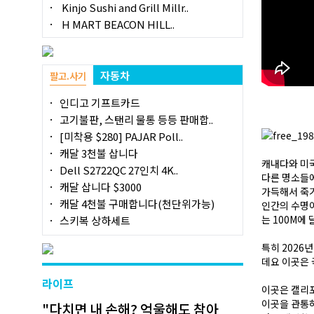
Kinjo Sushi and Grill Millr..
H MART BEACON HILL..
자동차
팔고.사기
인디고 기프트카드
고기불판, 스탠리 물통 등등 판매합..
[미착용 $280] PAJAR Poll..
캐달 3천불 삽니다
캐내다와 미
Dell S2722QC 27인치 4K..
다른 명소들에
캐달 삽니다 $3000
가득해서 죽기
캐달 4천불 구매합니다(천단위가능)
인간의 수명이
는 100M에
스키복 상하세트
특히 2026
데요 이곳은 
라이프
이곳은 캘리포
이곳을 관통
"다치면 내 손해? 억울해도 참아