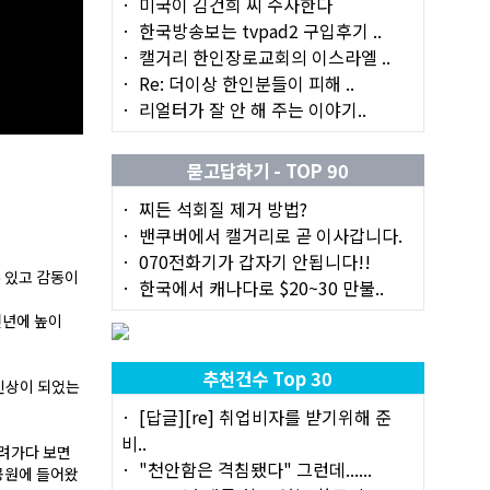
미국이 김건희 씨 수사한다
한국방송보는 tvpad2 구입후기 ..
캘거리 한인장로교회의 이스라엘 ..
Re: 더이상 한인분들이 피해 ..
리얼터가 잘 안 해 주는 이야기..
묻고답하기 - TOP 90
찌든 석회질 제거 방법?
밴쿠버에서 캘거리로 곧 이사갑니다.
070전화기가 갑자기 안됩니다!!
 있고 감동이
한국에서 캐나다로 $20~30 만불..
천년에 높이
추천건수 Top 30
인상이 되었는
[답글][re] 취업비자를 받기위해 준
비..
내려가다 보면
"천안함은 격침됐다" 그런데......
공원에 들어왔