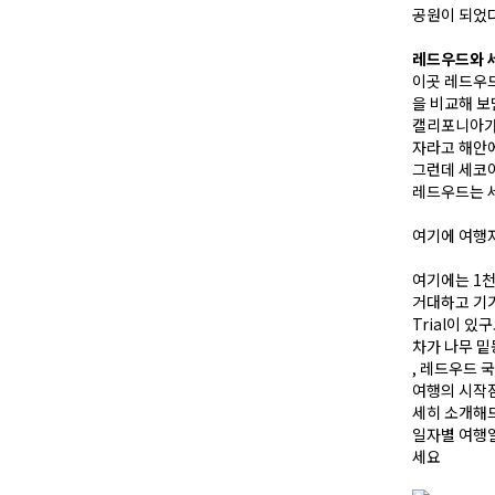
공원이 되었다
레드우드와 
이곳 레드우드
을 비교해 보
캘리포니아가 
자라고 해안에
그런데 세코야
레드우드는 세
여기에 여행자
여기에는 1천
거대하고 기기묘
Trial이 있
차가 나무 밑동
, 레드우드 국
여행의 시작점
세히 소개해
일자별 여행일
세요