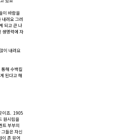
되고 있죠
들이 바람을
가 내려요 그러
 되고 큰 나
 생명력에 자
 많이 내려요
 통해 수백킬
게 된다고 해
이죠. 1905
드 원시림을
 켄트 부부의
 그들은 자신
원이 존 뮤어