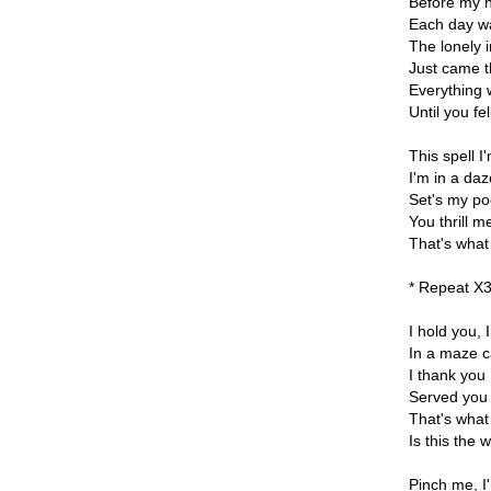
Before my 
Each day wa
The lonely 
Just came t
Everything
Until you fel
This spell 
I'm in a da
Set's my po
You thrill m
That's what
* Repeat X
I hold you, 
In a maze c
I thank you 
Served you 
That's what
Is this the 
Pinch me, 