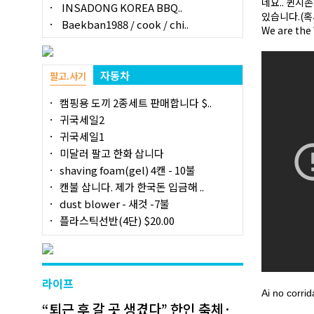
네요.. 퀸
INSADONG KOREA BBQ..
있습니다.(혹
Baekban1988 / cook / chi..
We are t
자동차
팔고.사기
캠핑용 도끼 2종세트 판매합니다 $..
귀국세일2
귀국세일1
미달러 팔고 한화 삽니다
shaving foam(gel) 4캔 - 10불
캔불 삽니다. 제가 한국돈 입금해 ..
dust blower - 새것 -7불
플라스틱선반(4단) $20.00
라이프
Ai no corrid
“퇴근 후 갈 곳 생겼다” 한인 축체·