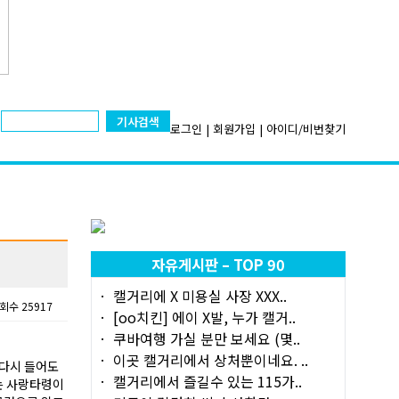
기사검색
로그인
|
회원가입
|
아이디/비번찾기
자유게시판 – TOP 90
캘거리에 X 미용실 사장 XXX..
회수 25917
[oo치킨] 에이 X발, 누가 캘거..
쿠바여행 가실 분만 보세요 (몇..
이곳 캘거리에서 상처뿐이네요. ..
 다시 들어도
캘거리에서 즐길수 있는 115가..
는 사랑타령이