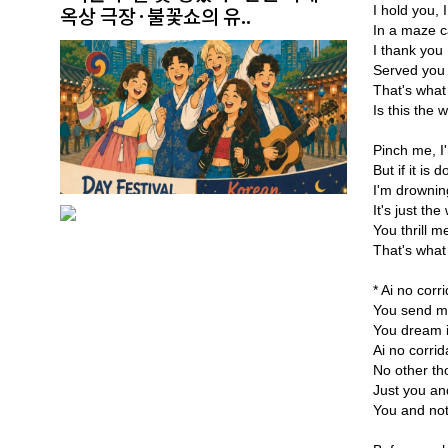
옥상 극장·불꽃쇼의 유..
I hold you, 
In a maze c
I thank you 
Served you 
That's what
Is this the 
Pinch me, 
But if it is 
I'm drownin
It's just the
You thrill m
That's what
* Ai no corr
You send m
You dream 
Ai no corrid
No other th
Just you an
You and not