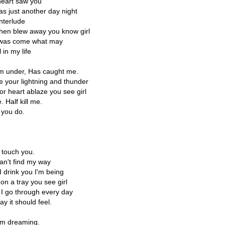
heart saw you
s just another day night
interlude
hen blew away you know girl
 was come what may
l in my life
I'm under, Has caught me.
ze your lightning and thunder
or heart ablaze you see girl
e. Half kill me.
 you do.
3
I touch you.
an't find my way
I drink you I'm being
on a tray you see girl
 I go through every day
way it should feel.
I'm dreaming.