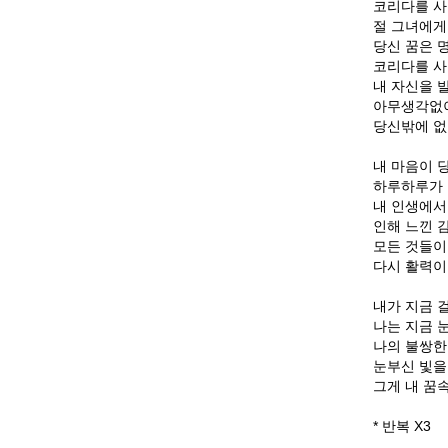
코리다를 사
절 그녀에게
당신 꿈은 
코리다를 사
내 자신을 
아무생각없
당신밖에 없
내 마음이 
하루하루가
내 인생에서
인해 느낀 
모든 것들
다시 활력이
내가 지금 
나는 지금 
나의 불쌍한
눈부신 빛을
그게 내 꿈
* 반복 X3