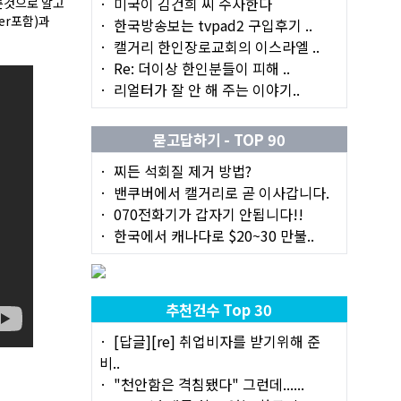
미국이 김건희 씨 수사한다
른것으로 알고
er포함)과
한국방송보는 tvpad2 구입후기 ..
캘거리 한인장로교회의 이스라엘 ..
Re: 더이상 한인분들이 피해 ..
리얼터가 잘 안 해 주는 이야기..
묻고답하기 - TOP 90
찌든 석회질 제거 방법?
밴쿠버에서 캘거리로 곧 이사갑니다.
070전화기가 갑자기 안됩니다!!
한국에서 캐나다로 $20~30 만불..
추천건수 Top 30
[답글][re] 취업비자를 받기위해 준
비..
"천안함은 격침됐다" 그런데......