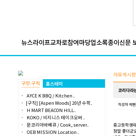
뉴스
라이프
교차로
참여마당
업소록
종이신문 
자유게시판
구인.구직
홈스테이
코리다라는 여
AYCE K BBQ / Kitchen ..
[구직] [Aspen Woods] 20년 수학..
작성자
락팬
H MART BEACON HILL..
KOKO / 비지니스 테이크오버 ..
문코리아바베큐 / Cook, server..
중고등학생때 
정말 좋더군
OEB MISSION Location ..