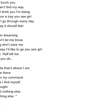
I touch you.
an't find my way
I drink you I'm being
on a tray you see girl
 I go through every day
way it should feel.
I'm dreaming.
don't let me know.
g don't save me
 way I'd like to go you see girl.
e. Half kill me.
 you do...
ida that's where I am.
e there.
is my command.
a I find myself,
ought.
d nothing else.
hing else. *