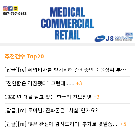
추천건수 Top20
[답글][re] 취업비자를 받기위해 준비중인 이윤상씨 부부께 드리는 편지
"천안함은 격침됐다" 그런데......
+3
1980 년 대를 살고 있는 한국의 진보진영
+2
[답글][re] 토마님: 진화론은 "사실"인가요?
[답글][re] 많은 관심에 감사드리며, 추가로 몇말씀....
+5