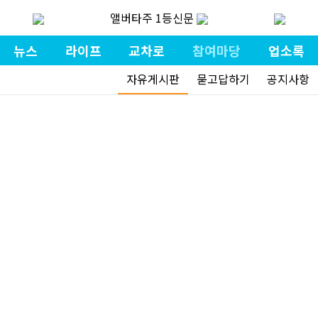
앨버타주 1등신문
뉴스
라이프
교차로
참여마당
업소록
자유게시판
묻고답하기
공지사항